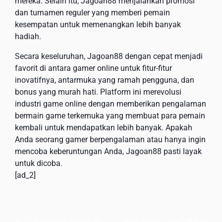
mereka. Selain itu, Jagoan88 menjalankan promosi
dan turnamen reguler yang memberi pemain
kesempatan untuk memenangkan lebih banyak
hadiah.
Secara keseluruhan, Jagoan88 dengan cepat menjadi
favorit di antara gamer online untuk fitur-fitur
inovatifnya, antarmuka yang ramah pengguna, dan
bonus yang murah hati. Platform ini merevolusi
industri game online dengan memberikan pengalaman
bermain game terkemuka yang membuat para pemain
kembali untuk mendapatkan lebih banyak. Apakah
Anda seorang gamer berpengalaman atau hanya ingin
mencoba keberuntungan Anda, Jagoan88 pasti layak
untuk dicoba.
[ad_2]
Post
Dari Visi ke Dampak:
Bagaimana MASTER38