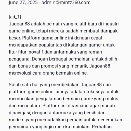
June 27, 2025
-
admin@mintz360.com
[ad_1]
Jagoan88 adalah pemain yang relatif baru di industri
game online, tetapi mereka sudah membuat dampak
besar. Platform game online ini dengan cepat
mendapatkan popularitas di kalangan gamer untuk
fitur-fitur inovatif dan antarmuka yang ramah
pengguna. Dengan berbagai permainan untuk dipilih
dan bonus dan promosi yang menarik, Jagoan88
merevolusi cara orang bermain online.
Salah satu hal yang membedakan Jagoan88 dari
platform game online lainnya adalah fokusnya untuk
memberikan pengalaman bermain game yang mulus
dan mendalam. Platform ini dirancang agar mudah
dinavigasi, dengan antarmuka yang bersih dan
modern yang memudahkan pemain untuk menemukan
permainan yang ingin mereka mainkan. Perhatian