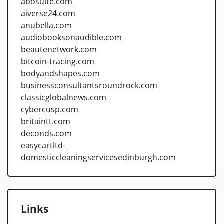
abosulte.com
aiverse24.com
anubella.com
audiobooksonaudible.com
beautenetwork.com
bitcoin-tracing.com
bodyandshapes.com
businessconsultantsroundrock.com
classicglobalnews.com
cybercusp.com
britaintt.com
deconds.com
easycartltd-
domesticcleaningservicesedinburgh.com
Links