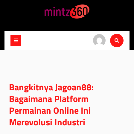
Skip
to
content
Bangkitnya Jagoan88:
Bagaimana Platform
Permainan Online Ini
Merevolusi Industri