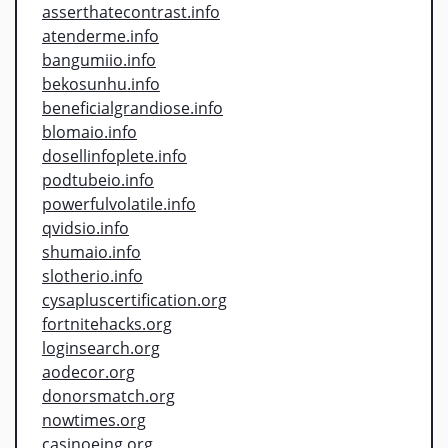
asserthatecontrast.info
atenderme.info
bangumiio.info
bekosunhu.info
beneficialgrandiose.info
blomaio.info
dosellinfoplete.info
podtubeio.info
powerfulvolatile.info
qvidsio.info
shumaio.info
slotherio.info
cysapluscertification.org
fortnitehacks.org
loginsearch.org
aodecor.org
donorsmatch.org
nowtimes.org
casinoeing.org