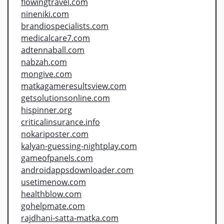
flowingtravel.com
nineniki.com
brandiospecialists.com
medicalcare7.com
adtennaball.com
nabzah.com
mongive.com
matkagameresultsview.com
getsolutionsonline.com
hispinner.org
criticalinsurance.info
nokariposter.com
kalyan-guessing-nightplay.com
gameofpanels.com
androidappsdownloader.com
usetimenow.com
healthblow.com
gohelpmate.com
rajdhani-satta-matka.com