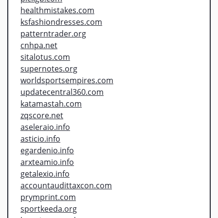
healthmistakes.com
ksfashiondresses.com
patterntrader.org
cnhpa.net
sitalotus.com
supernotes.org
worldsportsempires.com
updatecentral360.com
katamastah.com
zqscore.net
aseleraio.info
asticio.info
egardenio.info
arxteamio.info
getalexio.info
accountaudittaxcon.com
prymprint.com
sportkeeda.org