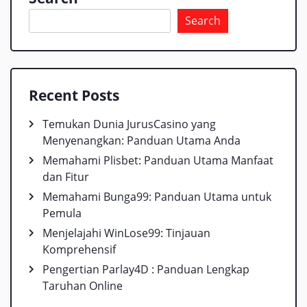
Search
Recent Posts
Temukan Dunia JurusCasino yang
Menyenangkan: Panduan Utama Anda
Memahami Plisbet: Panduan Utama Manfaat
dan Fitur
Memahami Bunga99: Panduan Utama untuk
Pemula
Menjelajahi WinLose99: Tinjauan
Komprehensif
Pengertian Parlay4D : Panduan Lengkap
Taruhan Online