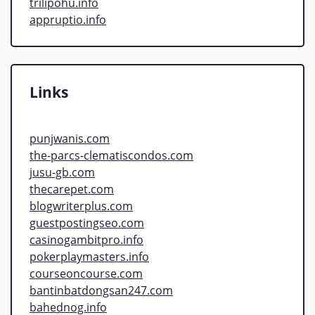
trilipohu.info
appruptio.info
Links
punjwanis.com
the-parcs-clematiscondos.com
jusu-gb.com
thecarepet.com
blogwriterplus.com
guestpostingseo.com
casinogambitpro.info
pokerplaymasters.info
courseoncourse.com
bantinbatdongsan247.com
bahednog.info