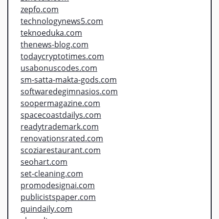
zepfo.com
technologynews5.com
teknoeduka.com
thenews-blog.com
todaycryptotimes.com
usabonuscodes.com
sm-satta-makta-gods.com
softwaredegimnasios.com
soopermagazine.com
spacecoastdailys.com
readytrademark.com
renovationsrated.com
scoziarestaurant.com
seohart.com
set-cleaning.com
promodesignai.com
publicistspaper.com
quindaily.com