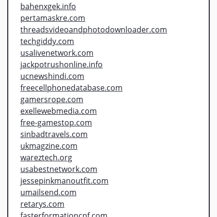
bahenxgek.info
pertamaskre.com
threadsvideoandphotodownloader.com
techgiddy.com
usalivenetwork.com
jackpotrushonline.info
ucnewshindi.com
freecellphonedatabase.com
gamersrope.com
exellewebmedia.com
free-gamestop.com
sinbadtravels.com
ukmagzine.com
wareztech.org
usabestnetwork.com
jessepinkmanoutfit.com
umailsend.com
retarys.com
fasterformationcpf.com