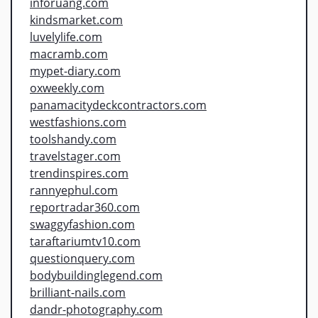
inforuang.com
kindsmarket.com
luvelylife.com
macramb.com
mypet-diary.com
oxweekly.com
panamacitydeckcontractors.com
westfashions.com
toolshandy.com
travelstager.com
trendinspires.com
rannyephul.com
reportradar360.com
swaggyfashion.com
taraftariumtv10.com
questionquery.com
bodybuildinglegend.com
brilliant-nails.com
dandr-photography.com