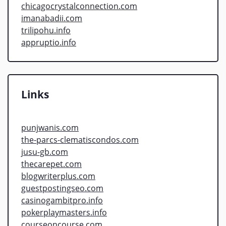
chicagocrystalconnection.com
imanabadii.com
trilipohu.info
appruptio.info
Links
punjwanis.com
the-parcs-clematiscondos.com
jusu-gb.com
thecarepet.com
blogwriterplus.com
guestpostingseo.com
casinogambitpro.info
pokerplaymasters.info
courseoncourse.com