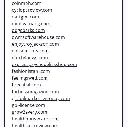
coinmoh.com
cyclopsreview.com
dattgen.com
didoivatnang.com
dogsbarks.com
dwmsoftwarehouse.com
enjoytroyjackson.com
epicaimbots.com
etech4news.com
expresspsychedelicsshop.com
fashionistani.com
feelingswed.com
firecabal.com
forbessmagazine.com
globalmarketlivetoday.com
gpl-license.com
grow2every.com
healthhousecare.com
healthkartreview.com