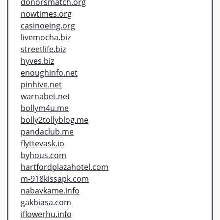
donorsmatch.org
nowtimes.org
casinoeing.org
livemocha.biz
streetlife.biz
hyves.biz
enoughinfo.net
pinhive.net
warnabet.net
bollym4u.me
bolly2tollyblog.me
pandaclub.me
flyttevask.io
byhous.com
hartfordplazahotel.com
m-918kissapk.com
nabavkame.info
gakbiasa.com
iflowerhu.info