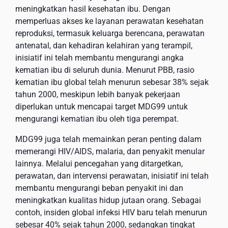
meningkatkan hasil kesehatan ibu. Dengan
memperluas akses ke layanan perawatan kesehatan
reproduksi, termasuk keluarga berencana, perawatan
antenatal, dan kehadiran kelahiran yang terampil,
inisiatif ini telah membantu mengurangi angka
kematian ibu di seluruh dunia. Menurut PBB, rasio
kematian ibu global telah menurun sebesar 38% sejak
tahun 2000, meskipun lebih banyak pekerjaan
diperlukan untuk mencapai target MDG99 untuk
mengurangi kematian ibu oleh tiga perempat.
MDG99 juga telah memainkan peran penting dalam
memerangi HIV/AIDS, malaria, dan penyakit menular
lainnya. Melalui pencegahan yang ditargetkan,
perawatan, dan intervensi perawatan, inisiatif ini telah
membantu mengurangi beban penyakit ini dan
meningkatkan kualitas hidup jutaan orang. Sebagai
contoh, insiden global infeksi HIV baru telah menurun
sebesar 40% sejak tahun 2000, sedangkan tingkat