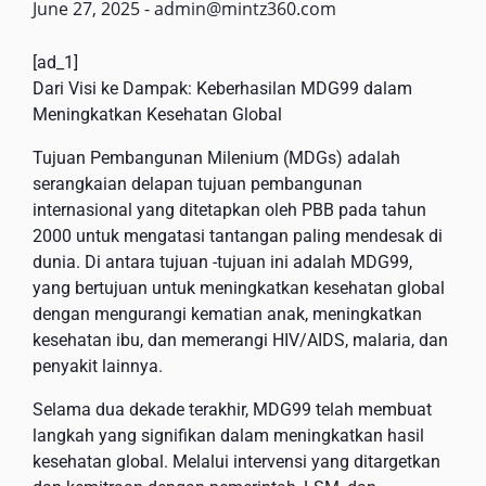
June 27, 2025
-
admin@mintz360.com
[ad_1]
Dari Visi ke Dampak: Keberhasilan MDG99 dalam
Meningkatkan Kesehatan Global
Tujuan Pembangunan Milenium (MDGs) adalah
serangkaian delapan tujuan pembangunan
internasional yang ditetapkan oleh PBB pada tahun
2000 untuk mengatasi tantangan paling mendesak di
dunia. Di antara tujuan -tujuan ini adalah MDG99,
yang bertujuan untuk meningkatkan kesehatan global
dengan mengurangi kematian anak, meningkatkan
kesehatan ibu, dan memerangi HIV/AIDS, malaria, dan
penyakit lainnya.
Selama dua dekade terakhir, MDG99 telah membuat
langkah yang signifikan dalam meningkatkan hasil
kesehatan global. Melalui intervensi yang ditargetkan