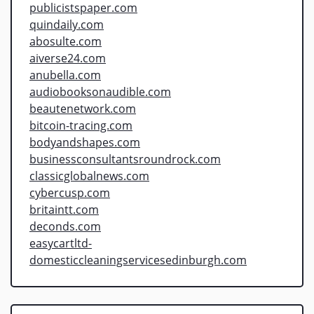
publicistspaper.com
quindaily.com
abosulte.com
aiverse24.com
anubella.com
audiobooksonaudible.com
beautenetwork.com
bitcoin-tracing.com
bodyandshapes.com
businessconsultantsroundrock.com
classicglobalnews.com
cybercusp.com
britaintt.com
deconds.com
easycartltd-
domesticcleaningservicesedinburgh.com