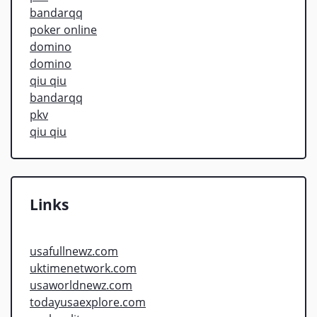
bandarqq
poker online
domino
domino
qiu qiu
bandarqq
pkv
qiu qiu
Links
usafullnewz.com
uktimenetwork.com
usaworldnewz.com
todayusaexplore.com