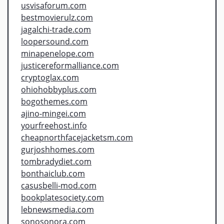
usvisaforum.com
bestmovierulz.com
jagalchi-trade.com
loopersound.com
minapenelope.com
justicereformalliance.com
cryptoglax.com
ohiohobbyplus.com
bogothemes.com
ajino-mingei.com
yourfreehost.info
cheapnorthfacejacketsm.com
gurjoshhomes.com
tombradydiet.com
bonthaiclub.com
casusbelli-mod.com
bookplatesociety.com
lebnewsmedia.com
sonosonora.com