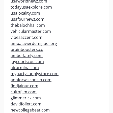
usaworldnewz.com
todayusaexplore.com
usalocality.com
usafournewz.com
thebalochhal.com
vehicularmaster.com
vibesaccent.com
ampajavierdemiguel.org
brainboosters.co
amberlately.com
joycebriscoe.com
aicarmina.com
mypartysupplystore.com
annforwisconsin.com
findjaipur.com
cultofjim.com
glimmerick.com
davidfollett.com
newcollegebeat.com