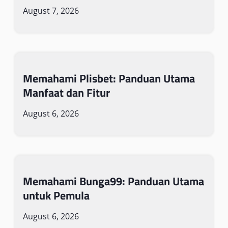
August 7, 2026
Memahami Plisbet: Panduan Utama
Manfaat dan Fitur
August 6, 2026
Memahami Bunga99: Panduan Utama
untuk Pemula
August 6, 2026