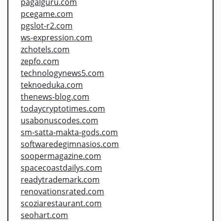
pagalguru.com
pcegame.com
pgslot-r2.com
ws-expression.com
zchotels.com
zepfo.com
technologynews5.com
teknoeduka.com
thenews-blog.com
todaycryptotimes.com
usabonuscodes.com
sm-satta-makta-gods.com
softwaredegimnasios.com
soopermagazine.com
spacecoastdailys.com
readytrademark.com
renovationsrated.com
scoziarestaurant.com
seohart.com