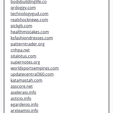
bodybuildinglife.co
qrdoggy.com
technologygud.com
realshocknews.com
pickgb.com
healthmistakes.com
ksfashiondresses.com
patterntrader.org
cnhpa.net
sitalotus.com
supernotes.org
worldsportsempires.com
updatecentral360.com
katamastah.com
zqscore.net
aseleraio.info
asticio.info
egardenio.info
arxteamio.info