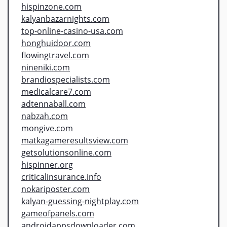
hispinzone.com
kalyanbazarnights.com
top-online-casino-usa.com
honghuidoor.com
flowingtravel.com
nineniki.com
brandiospecialists.com
medicalcare7.com
adtennaball.com
nabzah.com
mongive.com
matkagameresultsview.com
getsolutionsonline.com
hispinner.org
criticalinsurance.info
nokariposter.com
kalyan-guessing-nightplay.com
gameofpanels.com
androidappsdownloader.com