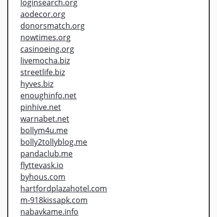
loginsearch.org
aodecor.org
donorsmatch.org
nowtimes.org
casinoeing.org
livemocha.biz
streetlife.biz
hyves.biz
enoughinfo.net
pinhive.net
warnabet.net
bollym4u.me
bolly2tollyblog.me
pandaclub.me
flyttevask.io
byhous.com
hartfordplazahotel.com
m-918kissapk.com
nabavkame.info