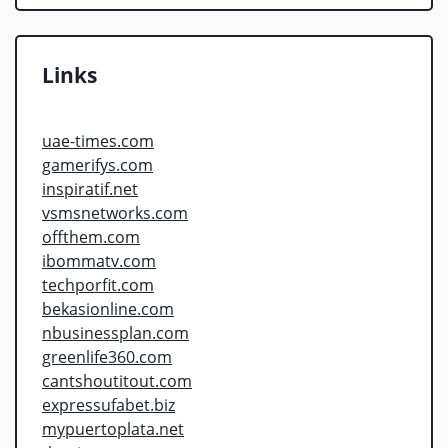
Links
uae-times.com
gamerifys.com
inspiratif.net
vsmsnetworks.com
offthem.com
ibommatv.com
techporfit.com
bekasionline.com
nbusinessplan.com
greenlife360.com
cantshoutitout.com
expressufabet.biz
mypuertoplata.net