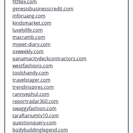
fitfllex.com
genesisbusinesscredit.com
inforuang.com
kindsmarket.com
luvelylife.com
macramb.com
mypet-diary.com
oxweekly.com
panamacitydeckcontractors.com
westfashions.com
toolshandy.com
travelstager.com
trendinspires.com
rannyephul.com
reportradar360.com
swaggyfashion.com
taraftariumtv10.com
questionquery.com
bodybuildinglegend.com