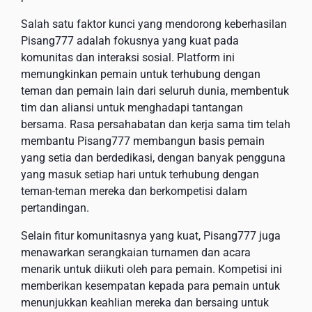
Salah satu faktor kunci yang mendorong keberhasilan
Pisang777 adalah fokusnya yang kuat pada
komunitas dan interaksi sosial. Platform ini
memungkinkan pemain untuk terhubung dengan
teman dan pemain lain dari seluruh dunia, membentuk
tim dan aliansi untuk menghadapi tantangan
bersama. Rasa persahabatan dan kerja sama tim telah
membantu Pisang777 membangun basis pemain
yang setia dan berdedikasi, dengan banyak pengguna
yang masuk setiap hari untuk terhubung dengan
teman-teman mereka dan berkompetisi dalam
pertandingan.
Selain fitur komunitasnya yang kuat, Pisang777 juga
menawarkan serangkaian turnamen dan acara
menarik untuk diikuti oleh para pemain. Kompetisi ini
memberikan kesempatan kepada para pemain untuk
menunjukkan keahlian mereka dan bersaing untuk