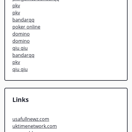
pkv
pkv
bandarqq
poker online
domino
domino
qiu qiu
bandarqq
pkv
qiu qiu
Links
usafullnewz.com
uktimenetwork.com