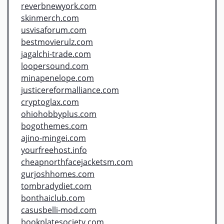
reverbnewyork.com
skinmerch.com
usvisaforum.com
bestmovierulz.com
jagalchi-trade.com
loopersound.com
minapenelope.com
justicereformalliance.com
cryptoglax.com
ohiohobbyplus.com
bogothemes.com
ajino-mingei.com
yourfreehost.info
cheapnorthfacejacketsm.com
gurjoshhomes.com
tombradydiet.com
bonthaiclub.com
casusbelli-mod.com
bookplatesociety.com