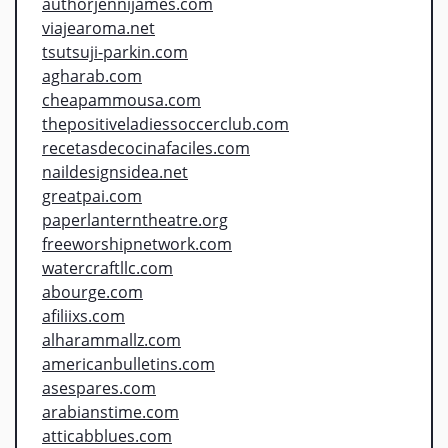
authorjennijames.com
viajearoma.net
tsutsuji-parkin.com
agharab.com
cheapammousa.com
thepositiveladiessoccerclub.com
recetasdecocinafaciles.com
naildesignsidea.net
greatpai.com
paperlanterntheatre.org
freeworshipnetwork.com
watercraftllc.com
abourge.com
afiliixs.com
alharammallz.com
americanbulletins.com
asespares.com
arabianstime.com
atticabblues.com