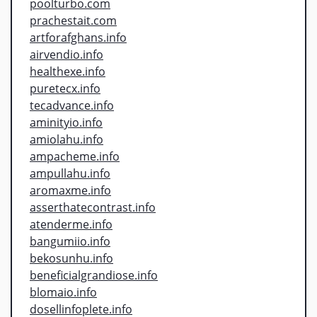
poolturbo.com
prachestait.com
artforafghans.info
airvendio.info
healthexe.info
puretecx.info
tecadvance.info
aminityio.info
amiolahu.info
ampacheme.info
ampullahu.info
aromaxme.info
asserthatecontrast.info
atenderme.info
bangumiio.info
bekosunhu.info
beneficialgrandiose.info
blomaio.info
dosellinfoplete.info