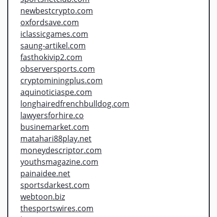
newbestcrypto.com
oxfordsave.com
iclassicgames.com
saung-artikel.com
fasthokivip2.com
observersports.com
cryptominingplus.com
aquinoticiaspe.com
longhairedfrenchbulldog.com
lawyersforhire.co
businemarket.com
matahari88play.net
moneydescriptor.com
youthsmagazine.com
painaidee.net
sportsdarkest.com
webtoon.biz
thesportswires.com