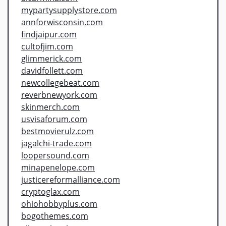
mypartysupplystore.com
annforwisconsin.com
findjaipur.com
cultofjim.com
glimmerick.com
davidfollett.com
newcollegebeat.com
reverbnewyork.com
skinmerch.com
usvisaforum.com
bestmovierulz.com
jagalchi-trade.com
loopersound.com
minapenelope.com
justicereformalliance.com
cryptoglax.com
ohiohobbyplus.com
bogothemes.com