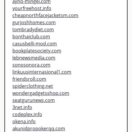
ajino-mingei.com
yourfreehost.info
cheapnorthfacejacketsm.com
gurjoshhomes.com
tombradydiet.com
bonthaiclub.com
casusbelli-mod.com
bookplatesociety.com
lebnewsmedia.com
sonosonora.com
linkuusinternasional1.com
friendsroll.com
spiderclothing.net
wondergadgetsshop.com
seatgurunews.com
3net.info
codeplex.info
okena.info
akunidpropokerqq.com