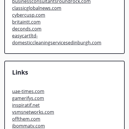
businessconsultantsroundrock.com
classicglobalnews.com
cybercusp.com
britaintt.com
deconds.com
easycartltd-
domesticcleaningservicesedinburgh.com
Links
uae-times.com
gamerifys.com
inspiratif.net
vsmsnetworks.com
offthem.com
ibommatv.com