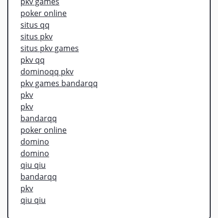
pkv games
poker online
situs qq
situs pkv
situs pkv games
pkv qq
dominoqq pkv
pkv games bandarqq
pkv
pkv
bandarqq
poker online
domino
domino
qiu qiu
bandarqq
pkv
qiu qiu