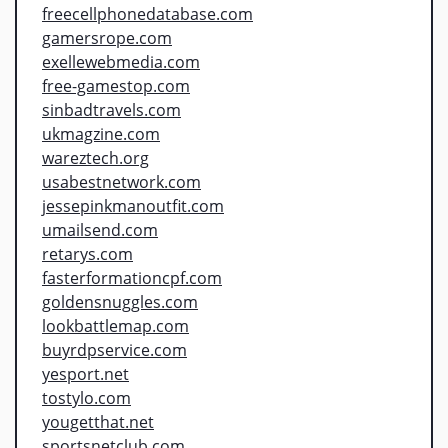
freecellphonedatabase.com
gamersrope.com
exellewebmedia.com
free-gamestop.com
sinbadtravels.com
ukmagzine.com
wareztech.org
usabestnetwork.com
jessepinkmanoutfit.com
umailsend.com
retarys.com
fasterformationcpf.com
goldensnuggles.com
lookbattlemap.com
buyrdpservice.com
yesport.net
tostylo.com
yougetthat.net
sportsnetclub.com