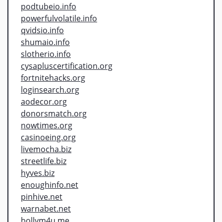
podtubeio.info
powerfulvolatile.info
qvidsio.info
shumaio.info
slotherio.info
cysapluscertification.org
fortnitehacks.org
loginsearch.org
aodecor.org
donorsmatch.org
nowtimes.org
casinoeing.org
livemocha.biz
streetlife.biz
hyves.biz
enoughinfo.net
pinhive.net
warnabet.net
bollym4u.me