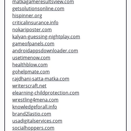
matkagameresultsview.com
getsolutionsonline.com
hispinner.org
criticalinsurance.info
nokariposter.com
kalyan-guessing-nightplay.com
gameofpanels.com
androidappsdownloader.com
usetimenow.com
healthblow.com
gohelpmate.com
rajdhani-satta-matka.com
writerscraft.net
elearning-childprotection.com
wrestling4mena.com
knowledgeforall.info
brand2lastio.com
usadigitalservices.com
socialhoppers.com