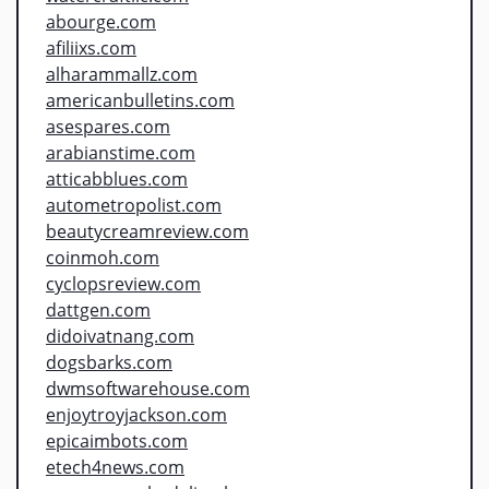
abourge.com
afiliixs.com
alharammallz.com
americanbulletins.com
asespares.com
arabianstime.com
atticabblues.com
autometropolist.com
beautycreamreview.com
coinmoh.com
cyclopsreview.com
dattgen.com
didoivatnang.com
dogsbarks.com
dwmsoftwarehouse.com
enjoytroyjackson.com
epicaimbots.com
etech4news.com