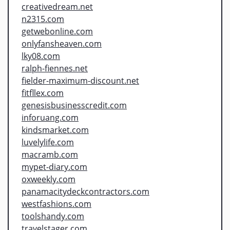
creativedream.net
n2315.com
getwebonline.com
onlyfansheaven.com
lky08.com
ralph-fiennes.net
fielder-maximum-discount.net
fitfllex.com
genesisbusinesscredit.com
inforuang.com
kindsmarket.com
luvelylife.com
macramb.com
mypet-diary.com
oxweekly.com
panamacitydeckcontractors.com
westfashions.com
toolshandy.com
travelstager.com