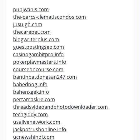
punjwanis.com
the-parcs-clematiscondos.com
jusu-gb.com
thecarepet.com
blogwriterplus.com
guestpostingseo.com
casinogambitpro.info
pokerplaymasters.info
courseoncourse.com
bantinbatdongsan247.com
bahednog.info
bahenxgek.info
pertamaskre.com
threadsvideoandphotodownloader.com
techgiddy.com
usalivenetwork.com
jackpotrushonline.info
ucnewshindi.com