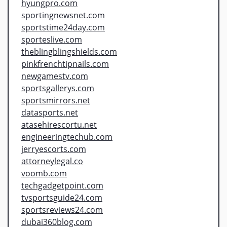
hyungpro.com
sportingnewsnet.com
sportstime24day.com
sporteslive.com
theblingblingshields.com
pinkfrenchtipnails.com
newgamestv.com
sportsgallerys.com
sportsmirrors.net
datasports.net
atasehirescortu.net
engineeringtechub.com
jerryescorts.com
attorneylegal.co
voomb.com
techgadgetpoint.com
tvsportsguide24.com
sportsreviews24.com
dubai360blog.com