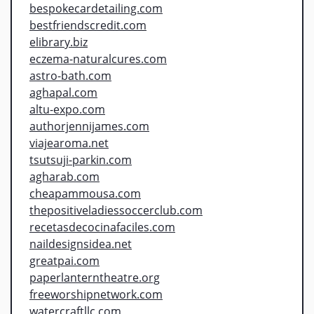
bespokecardetailing.com
bestfriendscredit.com
elibrary.biz
eczema-naturalcures.com
astro-bath.com
aghapal.com
altu-expo.com
authorjennijames.com
viajearoma.net
tsutsuji-parkin.com
agharab.com
cheapammousa.com
thepositiveladiessoccerclub.com
recetasdecocinafaciles.com
naildesignsidea.net
greatpai.com
paperlanterntheatre.org
freeworshipnetwork.com
watercraftllc.com