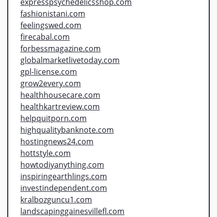
expresspsychedelicsshop.com
fashionistani.com
feelingswed.com
firecabal.com
forbessmagazine.com
globalmarketlivetoday.com
gpl-license.com
grow2every.com
healthhousecare.com
healthkartreview.com
helpquitporn.com
highqualitybanknote.com
hostingnews24.com
hottstyle.com
howtodiyanything.com
inspiringearthlings.com
investindependent.com
kralbozguncu1.com
landscapinggainesvillefl.com