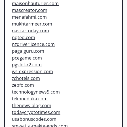
maisonhauturier.com
mascreator.com
menafahmi.com
mukhtarmeer.com
nascartoday.com
nqted.com
nzdriverlicence.com
pagalguru.com
pcegame.com
pgslot-r2.com
ws-expression.com
zchotels.com
zepfo.com
technologynews5.com
teknoeduka.com
thenews-blog.com
todaycryptotimes.com
usabonuscodes.com
sm-satta-makta-gods.com