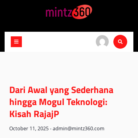
Skip
to
content
Dari Awal yang Sederhana
hingga Mogul Teknologi:
Kisah RajajP
October 11, 2025
-
admin@mintz360.com