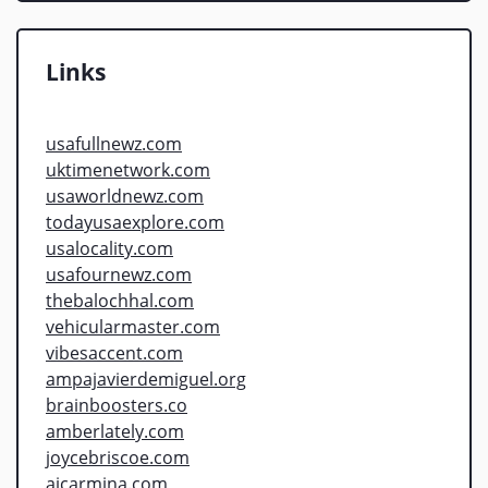
Links
usafullnewz.com
uktimenetwork.com
usaworldnewz.com
todayusaexplore.com
usalocality.com
usafournewz.com
thebalochhal.com
vehicularmaster.com
vibesaccent.com
ampajavierdemiguel.org
brainboosters.co
amberlately.com
joycebriscoe.com
aicarmina.com