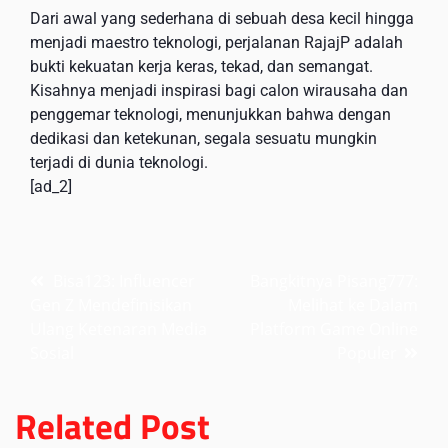
Dari awal yang sederhana di sebuah desa kecil hingga
menjadi maestro teknologi, perjalanan RajajP adalah
bukti kekuatan kerja keras, tekad, dan semangat.
Kisahnya menjadi inspirasi bagi calon wirausaha dan
penggemar teknologi, menunjukkan bahwa dengan
dedikasi dan ketekunan, segala sesuatu mungkin
terjadi di dunia teknologi.
[ad_2]
Post
Bisa123: Influencer
Bangkitnya Pisang777:
Gen Z Mendefinisikan
Melihat ke Dalam
navigation
Ulang Ketenaran Media
Platform Game Online
Sosial
Populer
Related Post