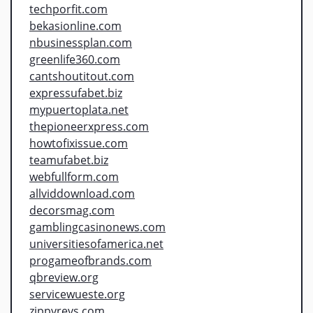
techporfit.com
bekasionline.com
nbusinessplan.com
greenlife360.com
cantshoutitout.com
expressufabet.biz
mypuertoplata.net
thepioneerxpress.com
howtofixissue.com
teamufabet.biz
webfullform.com
allviddownload.com
decorsmag.com
gamblingcasinonews.com
universitiesofamerica.net
progameofbrands.com
qbreview.org
servicewueste.org
zippyrevs.com