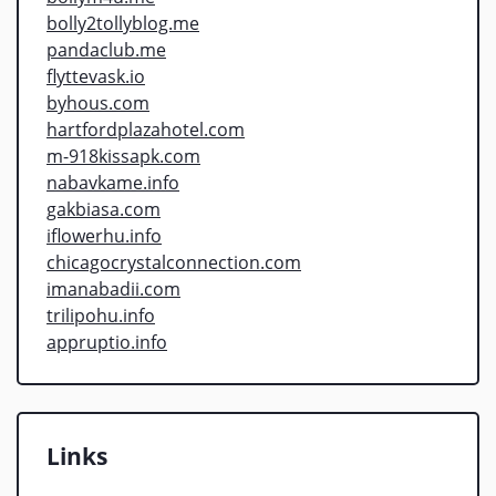
bolly2tollyblog.me
pandaclub.me
flyttevask.io
byhous.com
hartfordplazahotel.com
m-918kissapk.com
nabavkame.info
gakbiasa.com
iflowerhu.info
chicagocrystalconnection.com
imanabadii.com
trilipohu.info
appruptio.info
Links