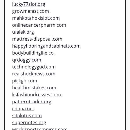
lucky77slot.org
growmefast.com
mahkotahokislot.com
onlinecancerpharm.com
ufalek.org
mattress-disposal.com
happyflooringandcabinets.com
bodybuildinglife.co
qrdoggy.com
technologygud.com
realshocknews.com
pickgb.com
healthmistakes.com
ksfashiondresses.com
patterntrader.org
cnhpa.net
sitalotus.com
supernotes.org
worldsportsempires.com