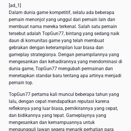
[ad_1]
Dalam dunia game kompetitif, selalu ada beberapa
pemain menonjol yang unggul dari pemain lain dan
membuat nama mereka terkenal. Salah satu pemain
tersebut adalah TopGun77, bintang yang sedang naik
daun di komunitas game yang telah membuat
gebrakan dengan keterampilan luar biasa dan
gameplay strategisnya. Dengan penampilannya yang
mengesankan dan kehadirannya yang mendominasi di
dunia game, TopGun77 mengubah permainan dan
menetapkan standar baru tentang apa artinya menjadi
pemain top.
TopGun77 pertama kali muncul beberapa tahun yang
lalu, dengan cepat mendapatkan reputasi karena
refleksnya yang luar biasa, pemikirannya yang cepat,
dan bidikannya yang tepat. Gameplaynya yang
mengesankan dan kemampuannya untuk
mengungguli lawan segera menarik perhatian para