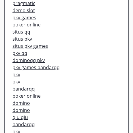
pragmatic
demo slot
pkv games
poker online
situs qq
situs pkv
situs pkv games
pkv qq
dominoqq pkv
pkv games bandarqq
pkv
pkv
bandarqq
poker online
domino
domino
qiu qiu
bandarqq
pkv