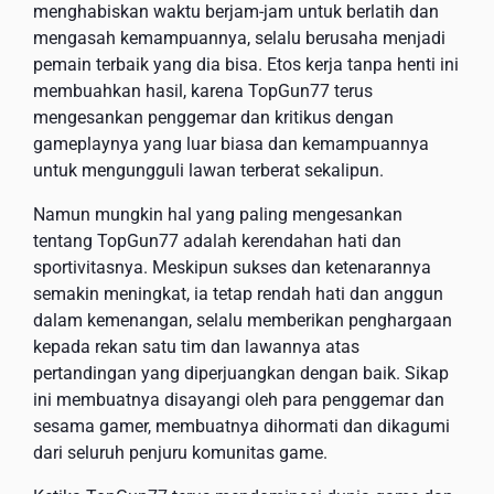
menghabiskan waktu berjam-jam untuk berlatih dan
mengasah kemampuannya, selalu berusaha menjadi
pemain terbaik yang dia bisa. Etos kerja tanpa henti ini
membuahkan hasil, karena TopGun77 terus
mengesankan penggemar dan kritikus dengan
gameplaynya yang luar biasa dan kemampuannya
untuk mengungguli lawan terberat sekalipun.
Namun mungkin hal yang paling mengesankan
tentang TopGun77 adalah kerendahan hati dan
sportivitasnya. Meskipun sukses dan ketenarannya
semakin meningkat, ia tetap rendah hati dan anggun
dalam kemenangan, selalu memberikan penghargaan
kepada rekan satu tim dan lawannya atas
pertandingan yang diperjuangkan dengan baik. Sikap
ini membuatnya disayangi oleh para penggemar dan
sesama gamer, membuatnya dihormati dan dikagumi
dari seluruh penjuru komunitas game.