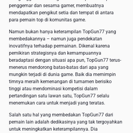
penggemar dan sesama gamer, membuatnya
mendapatkan pengikut setia dan tempat di antara
para pemain top di komunitas game.
Namun bukan hanya keterampilan TopGun77 yang
membedakannya – namun juga pendekatan
inovatifnya terhadap permainan. Dikenal karena
pemikiran strategisnya dan kemampuannya
beradaptasi dengan situasi apa pun, TopGun77 terus-
menerus mendorong batas-batas dari apa yang
mungkin terjadi di dunia game. Baik dia memimpin
timnya meraih kemenangan di turnamen berisiko
tinggi atau mendominasi kompetisi dalam
pertandingan satu lawan satu, TopGun77 selalu
menemukan cara untuk menjadi yang teratas.
Salah satu hal yang membedakan TopGun77 dari
pemain lain adalah dedikasinya yang tak tergoyahkan
untuk meningkatkan keterampilannya. Dia