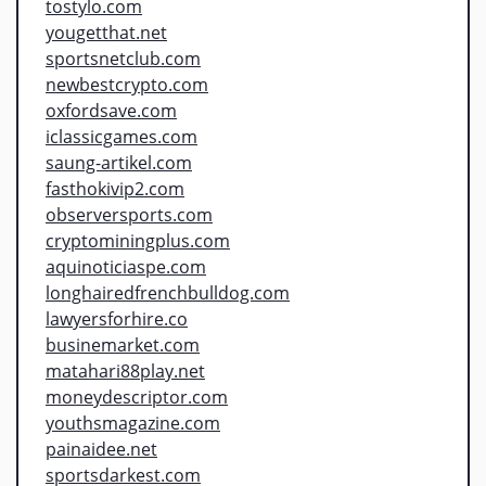
tostylo.com
yougetthat.net
sportsnetclub.com
newbestcrypto.com
oxfordsave.com
iclassicgames.com
saung-artikel.com
fasthokivip2.com
observersports.com
cryptominingplus.com
aquinoticiaspe.com
longhairedfrenchbulldog.com
lawyersforhire.co
businemarket.com
matahari88play.net
moneydescriptor.com
youthsmagazine.com
painaidee.net
sportsdarkest.com