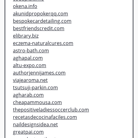
okena.info
akunidpropokerqq.com
bespokecardetailing.com
bestfriendscredit.com
elibrary.biz
eczema-naturalcures.com
astro-bath.com
aghapal.com
altu-expo.com
authorjennijames.com
viajearoma.net
tsutsuji-parkin.com
agharab.com
cheapammousa.com
thepositiveladiessoccerclub.com
recetasdecocinafaciles.com
naildesignsidea.net
greatpai.com