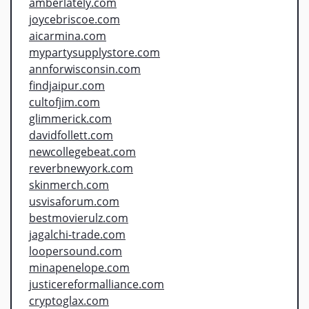
amberlately.com
joycebriscoe.com
aicarmina.com
mypartysupplystore.com
annforwisconsin.com
findjaipur.com
cultofjim.com
glimmerick.com
davidfollett.com
newcollegebeat.com
reverbnewyork.com
skinmerch.com
usvisaforum.com
bestmovierulz.com
jagalchi-trade.com
loopersound.com
minapenelope.com
justicereformalliance.com
cryptoglax.com