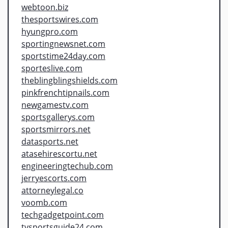
webtoon.biz
thesportswires.com
hyungpro.com
sportingnewsnet.com
sportstime24day.com
sporteslive.com
theblingblingshields.com
pinkfrenchtipnails.com
newgamestv.com
sportsgallerys.com
sportsmirrors.net
datasports.net
atasehirescortu.net
engineeringtechub.com
jerryescorts.com
attorneylegal.co
voomb.com
techgadgetpoint.com
tvsportsguide24.com