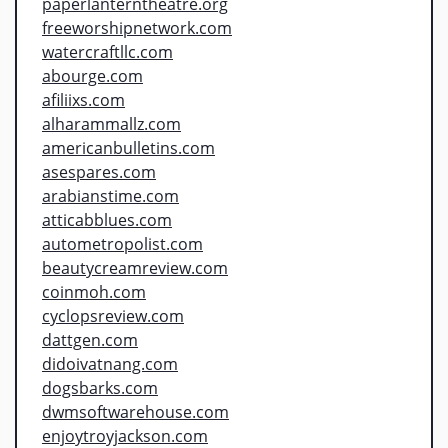
paperlanterntheatre.org
freeworshipnetwork.com
watercraftllc.com
abourge.com
afiliixs.com
alharammallz.com
americanbulletins.com
asespares.com
arabianstime.com
atticabblues.com
autometropolist.com
beautycreamreview.com
coinmoh.com
cyclopsreview.com
dattgen.com
didoivatnang.com
dogsbarks.com
dwmsoftwarehouse.com
enjoytroyjackson.com