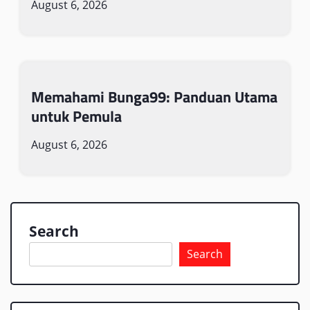
August 6, 2026
Memahami Bunga99: Panduan Utama
untuk Pemula
August 6, 2026
Search
Search