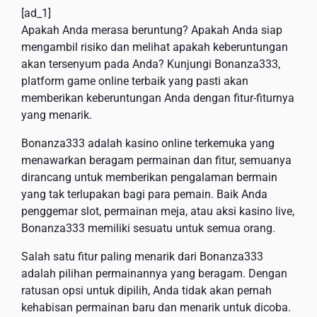
[ad_1]
Apakah Anda merasa beruntung? Apakah Anda siap
mengambil risiko dan melihat apakah keberuntungan
akan tersenyum pada Anda? Kunjungi Bonanza333,
platform game online terbaik yang pasti akan
memberikan keberuntungan Anda dengan fitur-fiturnya
yang menarik.
Bonanza333 adalah kasino online terkemuka yang
menawarkan beragam permainan dan fitur, semuanya
dirancang untuk memberikan pengalaman bermain
yang tak terlupakan bagi para pemain. Baik Anda
penggemar slot, permainan meja, atau aksi kasino live,
Bonanza333 memiliki sesuatu untuk semua orang.
Salah satu fitur paling menarik dari Bonanza333
adalah pilihan permainannya yang beragam. Dengan
ratusan opsi untuk dipilih, Anda tidak akan pernah
kehabisan permainan baru dan menarik untuk dicoba.