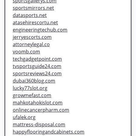
sportsgallerys.com
sportsmirrors.net
datasports.net
atasehirescortu.net
engineeringtechub.com
jerryescorts.com
attorneylegal.co
voomb.com
techgadgetpoint.com
tvsportsguide24.com
sportsreviews24.com
dubai360blog.com
lucky77slot.org
growmefast.com
mahkotahokislot.com
onlinecancerpharm.com
ufalek.org
mattress-disposal.com
happyflooringandcabinets.com