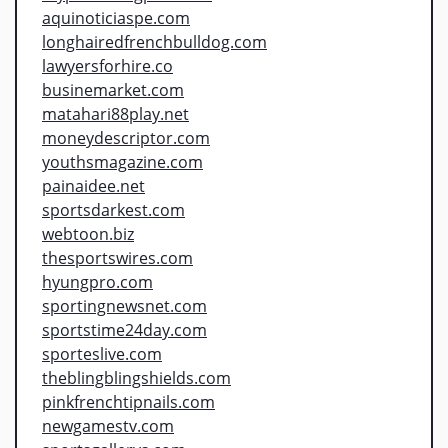
aquinoticiaspe.com
longhairedfrenchbulldog.com
lawyersforhire.co
businemarket.com
matahari88play.net
moneydescriptor.com
youthsmagazine.com
painaidee.net
sportsdarkest.com
webtoon.biz
thesportswires.com
hyungpro.com
sportingnewsnet.com
sportstime24day.com
sporteslive.com
theblingblingshields.com
pinkfrenchtipnails.com
newgamestv.com