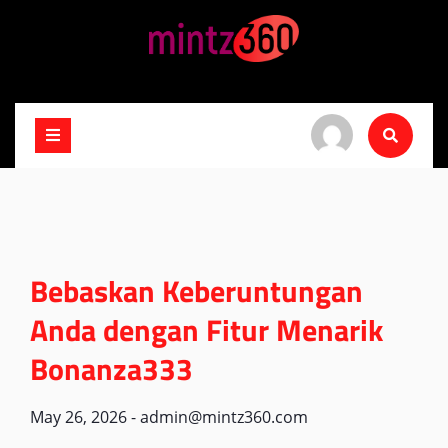
Skip
to
content
Bebaskan Keberuntungan
Anda dengan Fitur Menarik
Bonanza333
May 26, 2026
-
admin@mintz360.com