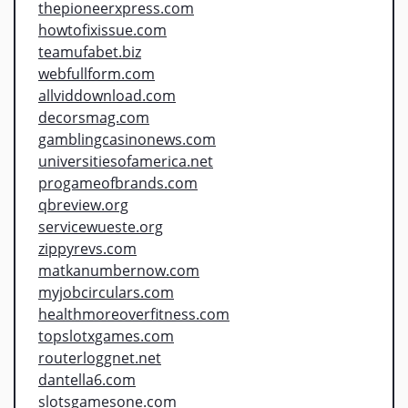
thepioneerxpress.com
howtofixissue.com
teamufabet.biz
webfullform.com
allviddownload.com
decorsmag.com
gamblingcasinonews.com
universitiesofamerica.net
progameofbrands.com
qbreview.org
servicewueste.org
zippyrevs.com
matkanumbernow.com
myjobcirculars.com
healthmoreoverfitness.com
topslotxgames.com
routerloggnet.net
dantella6.com
slotsgamesone.com