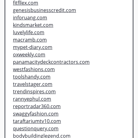
fitfllex.com
genesisbusinesscredit.com
inforuang.com
kindsmarket.com
luvelylife.com
macramb.com
mypet-diary.com
oxweekly.com
panamacitydeckcontractors.com
westfashions.com
toolshandy.com
travelstager.com
trendinspires.com
rannyephul.com
reportradar360.com
swaggyfashion.com
taraftariumtv10.com
questionquery.com
bodybuildinglegend.com