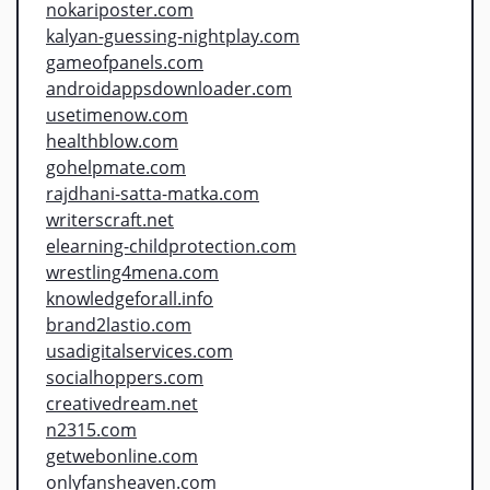
nokariposter.com
kalyan-guessing-nightplay.com
gameofpanels.com
androidappsdownloader.com
usetimenow.com
healthblow.com
gohelpmate.com
rajdhani-satta-matka.com
writerscraft.net
elearning-childprotection.com
wrestling4mena.com
knowledgeforall.info
brand2lastio.com
usadigitalservices.com
socialhoppers.com
creativedream.net
n2315.com
getwebonline.com
onlyfansheaven.com