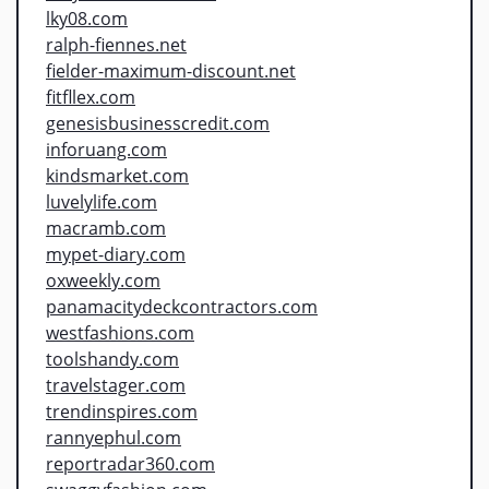
lky08.com
ralph-fiennes.net
fielder-maximum-discount.net
fitfllex.com
genesisbusinesscredit.com
inforuang.com
kindsmarket.com
luvelylife.com
macramb.com
mypet-diary.com
oxweekly.com
panamacitydeckcontractors.com
westfashions.com
toolshandy.com
travelstager.com
trendinspires.com
rannyephul.com
reportradar360.com