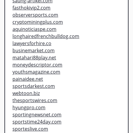
saung-artikel.com
fasthokivip2.com
observersports.com
cryptominingplus.com
aquinoticiaspe.com
longhairedfrenchbulldog.com
lawyersforhire.co
businemarket.com
matahari88play.net
moneydescriptor.com
youthsmagazine.com
painaidee.net
sportsdarkest.com
webtoon.biz
thesportswires.com
hyungpro.com
sportingnewsnet.com
sportstime24day.com
sporteslive.com