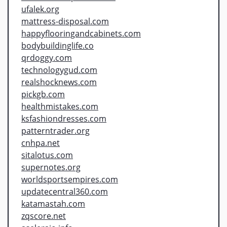
ufalek.org
mattress-disposal.com
happyflooringandcabinets.com
bodybuildinglife.co
qrdoggy.com
technologygud.com
realshocknews.com
pickgb.com
healthmistakes.com
ksfashiondresses.com
patterntrader.org
cnhpa.net
sitalotus.com
supernotes.org
worldsportsempires.com
updatecentral360.com
katamastah.com
zqscore.net