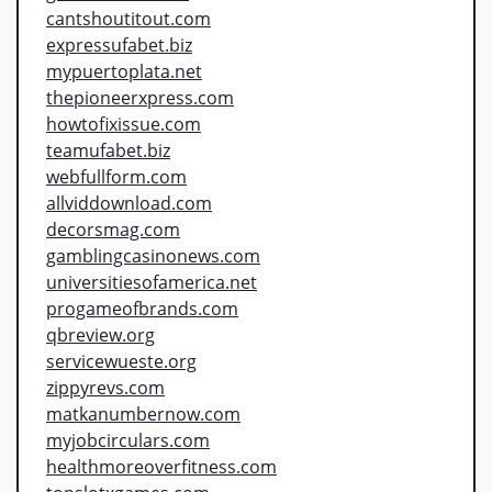
cantshoutitout.com
expressufabet.biz
mypuertoplata.net
thepioneerxpress.com
howtofixissue.com
teamufabet.biz
webfullform.com
allviddownload.com
decorsmag.com
gamblingcasinonews.com
universitiesofamerica.net
progameofbrands.com
qbreview.org
servicewueste.org
zippyrevs.com
matkanumbernow.com
myjobcirculars.com
healthmoreoverfitness.com