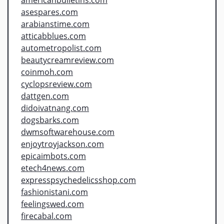
asespares.com
arabianstime.com
atticabblues.com
autometropolist.com
beautycreamreview.com
coinmoh.com
cyclopsreview.com
dattgen.com
didoivatnang.com
dogsbarks.com
dwmsoftwarehouse.com
enjoytroyjackson.com
epicaimbots.com
etech4news.com
expresspsychedelicsshop.com
fashionistani.com
feelingswed.com
firecabal.com