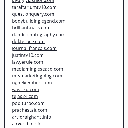
swaggyfashion.com
taraftariumtv10.com
questionquery.com
bodybuildinglegend.com
brilliant-nails.com
dandr-photography.com
dokteroce.com
journal-francais.com
justintv10.com
lawyerule.com
mediamingleseaco.com
mtsmarketingblog.com
nghekiemtien.com
wasirku.com
tejas24.com
poolturbo.com
prachestait.com
artforafghans.info
airvendio.info