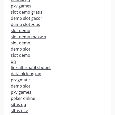
pkv games
slot demo gratis
demo slot gacor
demo slot zeus
slot demo
slot demo maxwin
slot demo
demo slot
slot demo
qq
link alternatif sbobet
data hk lengkap
pragmatic
demo slot
pkv games
poker online
situs qq
situs pkv