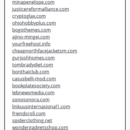
minapenelope.com
justicereformalliance.com
cryptoglax.com
ohiohobbyplus.com
bogothemes.com
ajino-mingei.com
yourfreehost.info
cheapnorthfacejacketsm.com
gurjoshhomes.com
tombradydiet.com
bonthaiclub.com
casusbelli-mod.com
bookplatesociety.com
lebnewsmedia.com
sonosonora.com
linkuusinternasional1.com
friendsroll.com
spiderclothing.net
wondergadgetsshop.com