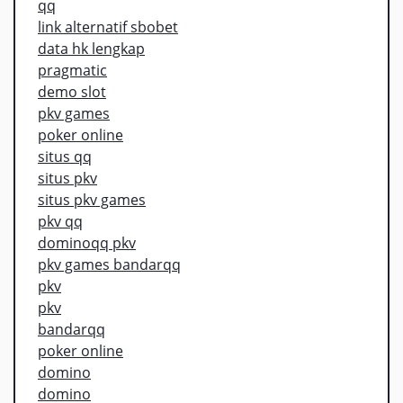
qq
link alternatif sbobet
data hk lengkap
pragmatic
demo slot
pkv games
poker online
situs qq
situs pkv
situs pkv games
pkv qq
dominoqq pkv
pkv games bandarqq
pkv
pkv
bandarqq
poker online
domino
domino