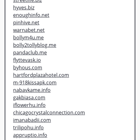
hyves.biz
enoughinfo.net
pinhive.net
warnabet.net
bollym4u.me
bolly2tollyblog.me
pandaclub.me
flyttevask.io
byhous.com
hartfordplazahotel.com
m-918kissapk.com
nabavkame.info
gakbiasa.com
iflowerhu.info
chicagocrystalconnection.com
imanabadii.com
trilipohu.info
appruptio.info