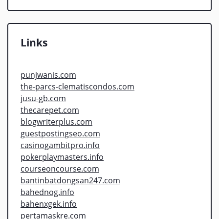
Links
punjwanis.com
the-parcs-clematiscondos.com
jusu-gb.com
thecarepet.com
blogwriterplus.com
guestpostingseo.com
casinogambitpro.info
pokerplaymasters.info
courseoncourse.com
bantinbatdongsan247.com
bahednog.info
bahenxgek.info
pertamaskre.com