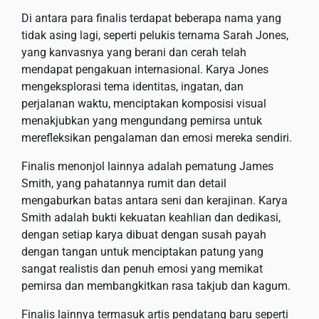
Di antara para finalis terdapat beberapa nama yang
tidak asing lagi, seperti pelukis ternama Sarah Jones,
yang kanvasnya yang berani dan cerah telah
mendapat pengakuan internasional. Karya Jones
mengeksplorasi tema identitas, ingatan, dan
perjalanan waktu, menciptakan komposisi visual
menakjubkan yang mengundang pemirsa untuk
merefleksikan pengalaman dan emosi mereka sendiri.
Finalis menonjol lainnya adalah pematung James
Smith, yang pahatannya rumit dan detail
mengaburkan batas antara seni dan kerajinan. Karya
Smith adalah bukti kekuatan keahlian dan dedikasi,
dengan setiap karya dibuat dengan susah payah
dengan tangan untuk menciptakan patung yang
sangat realistis dan penuh emosi yang memikat
pemirsa dan membangkitkan rasa takjub dan kagum.
Finalis lainnya termasuk artis pendatang baru seperti