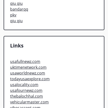
qiu qiu
bandarqq
pkv
qiu qiu
Links
usafullnewz.com
uktimenetwork.com
usaworldnewz.com
todayusaexplore.com
usalocality.com
usafournewz.com
thebalochhal.com
vehicularmaster.com
vibesaccent.com