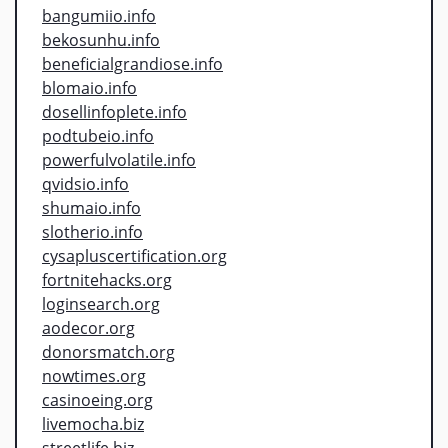
bangumiio.info
bekosunhu.info
beneficialgrandiose.info
blomaio.info
dosellinfoplete.info
podtubeio.info
powerfulvolatile.info
qvidsio.info
shumaio.info
slotherio.info
cysapluscertification.org
fortnitehacks.org
loginsearch.org
aodecor.org
donorsmatch.org
nowtimes.org
casinoeing.org
livemocha.biz
streetlife.biz