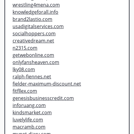
wrestling4mena.com
knowledgeforall.info
brand2lastio.com
usadigitalservices.com
socialhoppers.com
creativedream.net
n2315.com
getwebonline.com
onlyfansheaven.com
lky08.com
ralph-fiennes.net
fielder-maximum-discount.net
fitfllex.com
genesisbusinesscredit.com
inforuang.com
kindsmarket.com
luvelylife.com
macramb.com
mypet-diary.com