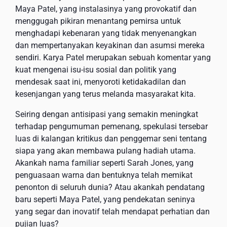
Maya Patel, yang instalasinya yang provokatif dan
menggugah pikiran menantang pemirsa untuk
menghadapi kebenaran yang tidak menyenangkan
dan mempertanyakan keyakinan dan asumsi mereka
sendiri. Karya Patel merupakan sebuah komentar yang
kuat mengenai isu-isu sosial dan politik yang
mendesak saat ini, menyoroti ketidakadilan dan
kesenjangan yang terus melanda masyarakat kita.
Seiring dengan antisipasi yang semakin meningkat
terhadap pengumuman pemenang, spekulasi tersebar
luas di kalangan kritikus dan penggemar seni tentang
siapa yang akan membawa pulang hadiah utama.
Akankah nama familiar seperti Sarah Jones, yang
penguasaan warna dan bentuknya telah memikat
penonton di seluruh dunia? Atau akankah pendatang
baru seperti Maya Patel, yang pendekatan seninya
yang segar dan inovatif telah mendapat perhatian dan
pujian luas?