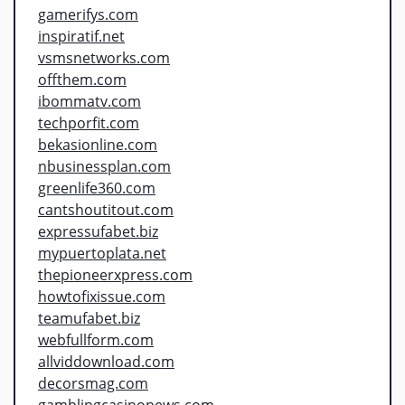
gamerifys.com
inspiratif.net
vsmsnetworks.com
offthem.com
ibommatv.com
techporfit.com
bekasionline.com
nbusinessplan.com
greenlife360.com
cantshoutitout.com
expressufabet.biz
mypuertoplata.net
thepioneerxpress.com
howtofixissue.com
teamufabet.biz
webfullform.com
allviddownload.com
decorsmag.com
gamblingcasinonews.com