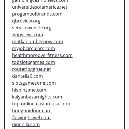
universitiesofamerica.net
progameofbrands.com
qbreview.org
servicewueste.org
zippyrevs.com
matkanumbernow.com
myjobcirculars.com
healthmoreoverfitness.com
topslotxgames.com
routerloggnet.net
dantella6.com
slotsgamesone.com
hispinzone.com
kalyanbazarnights.com
top-online-casino-usa.com
honghuidoor.com
flowingtravel.com
nineniki.com