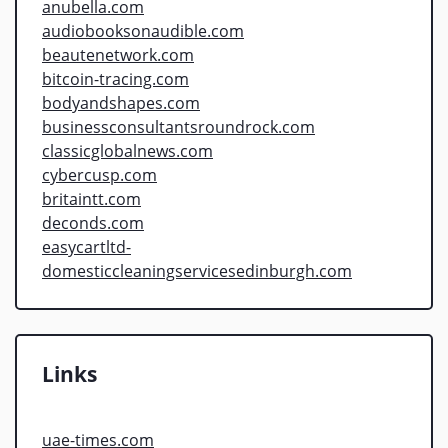
anubella.com
audiobooksonaudible.com
beautenetwork.com
bitcoin-tracing.com
bodyandshapes.com
businessconsultantsroundrock.com
classicglobalnews.com
cybercusp.com
britaintt.com
deconds.com
easycartltd-
domesticcleaningservicesedinburgh.com
Links
uae-times.com