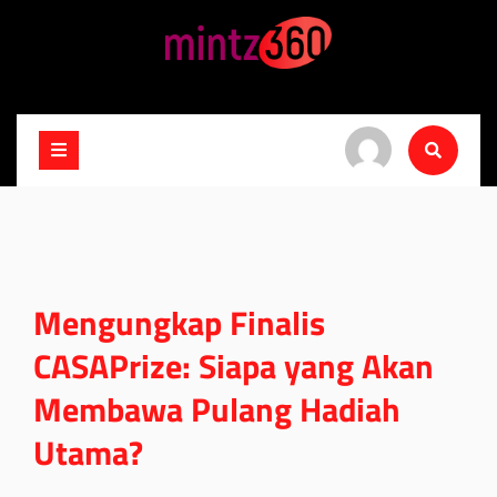
Skip
to
content
Mengungkap Finalis
CASAPrize: Siapa yang Akan
Membawa Pulang Hadiah
Utama?