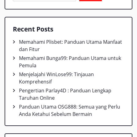
Recent Posts
Memahami Plisbet: Panduan Utama Manfaat
dan Fitur
Memahami Bunga99: Panduan Utama untuk
Pemula
Menjelajahi WinLose99: Tinjauan
Komprehensif
Pengertian Parlay4D : Panduan Lengkap
Taruhan Online
Panduan Utama OSG888: Semua yang Perlu
Anda Ketahui Sebelum Bermain