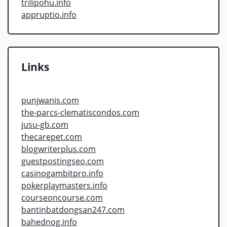
trilipohu.info
appruptio.info
Links
punjwanis.com
the-parcs-clematiscondos.com
jusu-gb.com
thecarepet.com
blogwriterplus.com
guestpostingseo.com
casinogambitpro.info
pokerplaymasters.info
courseoncourse.com
bantinbatdongsan247.com
bahednog.info