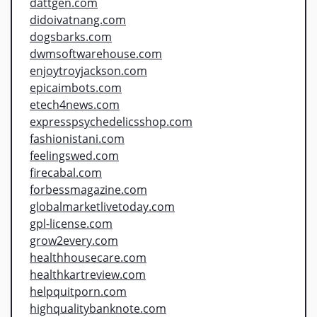
dattgen.com
didoivatnang.com
dogsbarks.com
dwmsoftwarehouse.com
enjoytroyjackson.com
epicaimbots.com
etech4news.com
expresspsychedelicsshop.com
fashionistani.com
feelingswed.com
firecabal.com
forbessmagazine.com
globalmarketlivetoday.com
gpl-license.com
grow2every.com
healthhousecare.com
healthkartreview.com
helpquitporn.com
highqualitybanknote.com