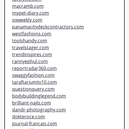
macramb.com
mypet-diary.com
oxweekly.com
panamacitydeckcontractors.com
westfashions.com
toolshandy.com
travelstager.com
trendinspires.com
rannyephul.com
reportradar360.com
swaggyfashion.com
taraftariumtv10.com
questionquery.com
bodybuildinglegend.com
brilliant-nails.com
dandr-photography.com
dokteroce.com
journal-francais.com