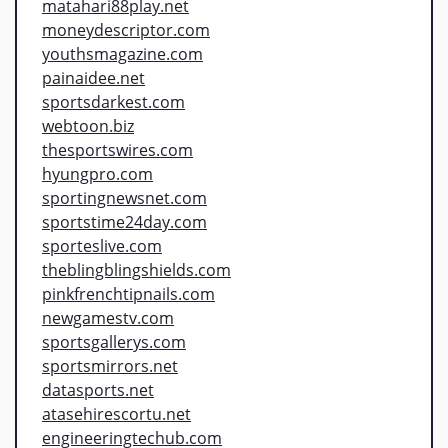
matahari88play.net
moneydescriptor.com
youthsmagazine.com
painaidee.net
sportsdarkest.com
webtoon.biz
thesportswires.com
hyungpro.com
sportingnewsnet.com
sportstime24day.com
sporteslive.com
theblingblingshields.com
pinkfrenchtipnails.com
newgamestv.com
sportsgallerys.com
sportsmirrors.net
datasports.net
atasehirescortu.net
engineeringtechub.com