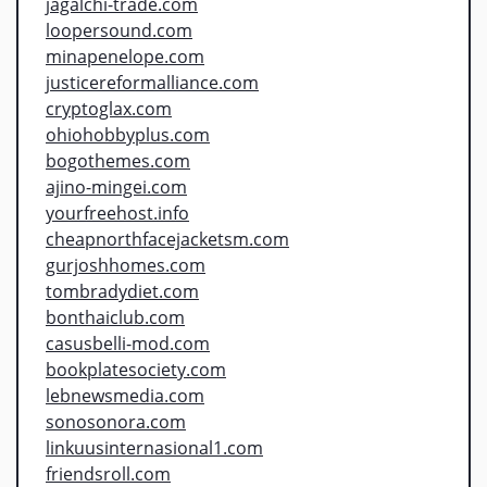
jagalchi-trade.com
loopersound.com
minapenelope.com
justicereformalliance.com
cryptoglax.com
ohiohobbyplus.com
bogothemes.com
ajino-mingei.com
yourfreehost.info
cheapnorthfacejacketsm.com
gurjoshhomes.com
tombradydiet.com
bonthaiclub.com
casusbelli-mod.com
bookplatesociety.com
lebnewsmedia.com
sonosonora.com
linkuusinternasional1.com
friendsroll.com