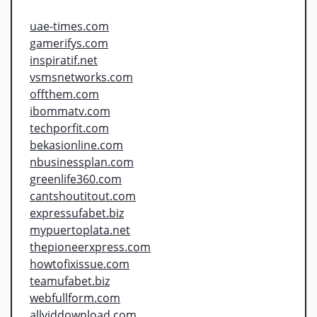
uae-times.com
gamerifys.com
inspiratif.net
vsmsnetworks.com
offthem.com
ibommatv.com
techporfit.com
bekasionline.com
nbusinessplan.com
greenlife360.com
cantshoutitout.com
expressufabet.biz
mypuertoplata.net
thepioneerxpress.com
howtofixissue.com
teamufabet.biz
webfullform.com
allviddownload.com