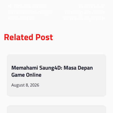
Post
Temukan Sensasi
Di Balik Layar:
Taruhan Online dengan
Teknologi dan Desain
navigation
HappyBet188
Jet Pribadi Kaya787
Related Post
Memahami Saung4D: Masa Depan
Game Online
August 8, 2026