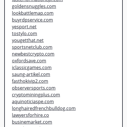
goldensnuggles.com
lookbattlemap.com
buyrdpservice.com
yesport.net
tostylo.com
yougetthat.net
sportsnetclub.com
newbestcrypto.com
oxfordsave.com
iclassicgames.com
saung-artikel.com
fasthokivip2.com
observersports.com
cryptominingplus.com
aquinoticiaspe.com
longhairedfrenchbulldog.com
lawyersforhire.co
businemarket.com