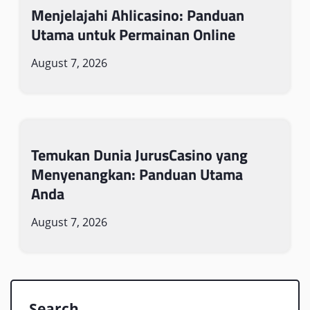
Menjelajahi Ahlicasino: Panduan
Utama untuk Permainan Online
August 7, 2026
Temukan Dunia JurusCasino yang
Menyenangkan: Panduan Utama
Anda
August 7, 2026
Search