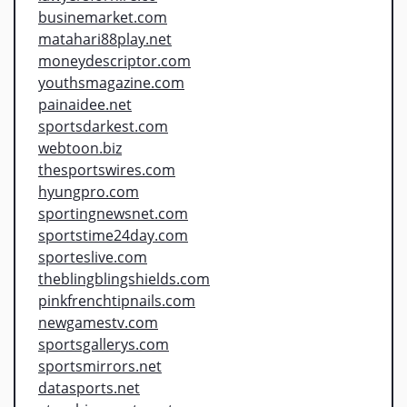
businemarket.com
matahari88play.net
moneydescriptor.com
youthsmagazine.com
painaidee.net
sportsdarkest.com
webtoon.biz
thesportswires.com
hyungpro.com
sportingnewsnet.com
sportstime24day.com
sporteslive.com
theblingblingshields.com
pinkfrenchtipnails.com
newgamestv.com
sportsgallerys.com
sportsmirrors.net
datasports.net