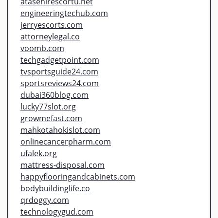
atasehirescortu.net
engineeringtechub.com
jerryescorts.com
attorneylegal.co
voomb.com
techgadgetpoint.com
tvsportsguide24.com
sportsreviews24.com
dubai360blog.com
lucky77slot.org
growmefast.com
mahkotahokislot.com
onlinecancerpharm.com
ufalek.org
mattress-disposal.com
happyflooringandcabinets.com
bodybuildinglife.co
qrdoggy.com
technologygud.com