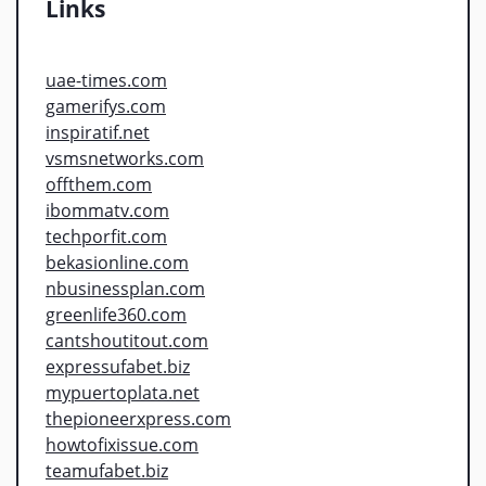
Links
uae-times.com
gamerifys.com
inspiratif.net
vsmsnetworks.com
offthem.com
ibommatv.com
techporfit.com
bekasionline.com
nbusinessplan.com
greenlife360.com
cantshoutitout.com
expressufabet.biz
mypuertoplata.net
thepioneerxpress.com
howtofixissue.com
teamufabet.biz