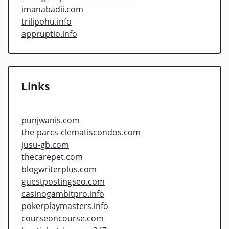
imanabadii.com
trilipohu.info
appruptio.info
Links
punjwanis.com
the-parcs-clematiscondos.com
jusu-gb.com
thecarepet.com
blogwriterplus.com
guestpostingseo.com
casinogambitpro.info
pokerplaymasters.info
courseoncourse.com