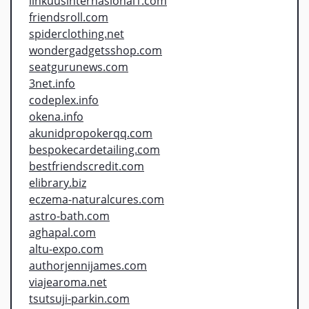
linkuusinternasional1.com
friendsroll.com
spiderclothing.net
wondergadgetsshop.com
seatgurunews.com
3net.info
codeplex.info
okena.info
akunidpropokerqq.com
bespokecardetailing.com
bestfriendscredit.com
elibrary.biz
eczema-naturalcures.com
astro-bath.com
aghapal.com
altu-expo.com
authorjennijames.com
viajearoma.net
tsutsuji-parkin.com