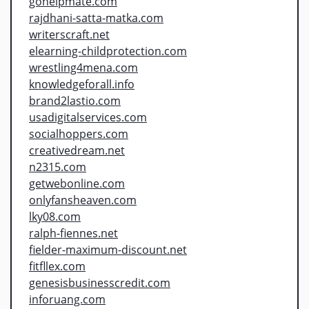
gohelpmate.com
rajdhani-satta-matka.com
writerscraft.net
elearning-childprotection.com
wrestling4mena.com
knowledgeforall.info
brand2lastio.com
usadigitalservices.com
socialhoppers.com
creativedream.net
n2315.com
getwebonline.com
onlyfansheaven.com
lky08.com
ralph-fiennes.net
fielder-maximum-discount.net
fitfllex.com
genesisbusinesscredit.com
inforuang.com