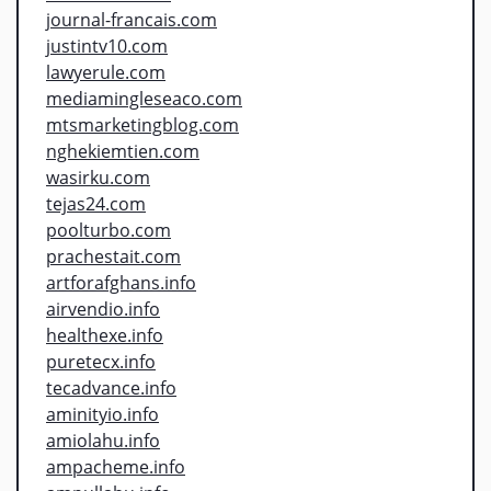
journal-francais.com
justintv10.com
lawyerule.com
mediamingleseaco.com
mtsmarketingblog.com
nghekiemtien.com
wasirku.com
tejas24.com
poolturbo.com
prachestait.com
artforafghans.info
airvendio.info
healthexe.info
puretecx.info
tecadvance.info
aminityio.info
amiolahu.info
ampacheme.info