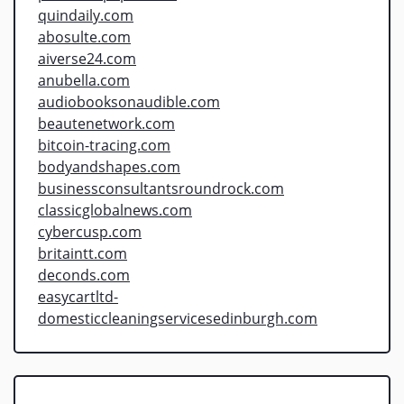
quindaily.com
abosulte.com
aiverse24.com
anubella.com
audiobooksonaudible.com
beautenetwork.com
bitcoin-tracing.com
bodyandshapes.com
businessconsultantsroundrock.com
classicglobalnews.com
cybercusp.com
britaintt.com
deconds.com
easycartltd-
domesticcleaningservicesedinburgh.com