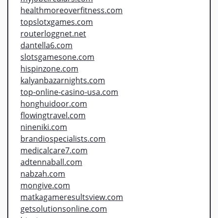
healthmoreoverfitness.com
topslotxgames.com
routerloggnet.net
dantella6.com
slotsgamesone.com
hispinzone.com
kalyanbazarnights.com
top-online-casino-usa.com
honghuidoor.com
flowingtravel.com
nineniki.com
brandiospecialists.com
medicalcare7.com
adtennaball.com
nabzah.com
mongive.com
matkagameresultsview.com
getsolutionsonline.com