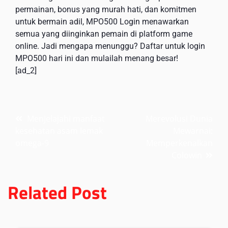
permainan, bonus yang murah hati, dan komitmen
untuk bermain adil, MPO500 Login menawarkan
semua yang diinginkan pemain di platform game
online. Jadi mengapa menunggu? Daftar untuk login
MPO500 hari ini dan mulailah menang besar!
[ad_2]
Post
Menjelajahi manfaat
Merevolusi Dunia
kesehatan asam lemak
Mewarnai:
navigation
omega-9
Memperkenalkan
Colowin
Related Post