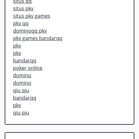
situs qq
situs pkv
situs pkv games
pkv qq
dominoqq pkv
pkv games bandarqq
pkv
pkv
bandarqq
poker online
domino
domino
qiu qiu
bandarqq
pkv
qiu qiu