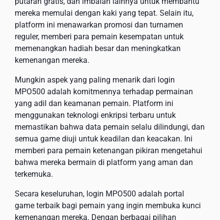
putaran gratis, dan imbalan lainnya untuk membantu
mereka memulai dengan kaki yang tepat. Selain itu,
platform ini menawarkan promosi dan turnamen
reguler, memberi para pemain kesempatan untuk
memenangkan hadiah besar dan meningkatkan
kemenangan mereka.
Mungkin aspek yang paling menarik dari login
MPO500 adalah komitmennya terhadap permainan
yang adil dan keamanan pemain. Platform ini
menggunakan teknologi enkripsi terbaru untuk
memastikan bahwa data pemain selalu dilindungi, dan
semua game diuji untuk keadilan dan keacakan. Ini
memberi para pemain ketenangan pikiran mengetahui
bahwa mereka bermain di platform yang aman dan
terkemuka.
Secara keseluruhan, login MPO500 adalah portal
game terbaik bagi pemain yang ingin membuka kunci
kemenangan mereka. Dengan berbagai pilihan