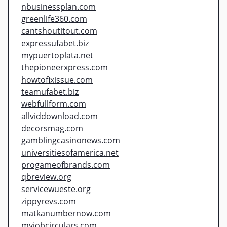
nbusinessplan.com
greenlife360.com
cantshoutitout.com
expressufabet.biz
mypuertoplata.net
thepioneerxpress.com
howtofixissue.com
teamufabet.biz
webfullform.com
allviddownload.com
decorsmag.com
gamblingcasinonews.com
universitiesofamerica.net
progameofbrands.com
qbreview.org
servicewueste.org
zippyrevs.com
matkanumbernow.com
myjobcirculars.com