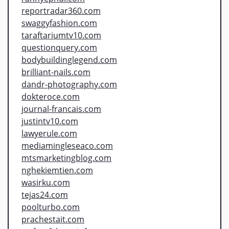
reportradar360.com
swaggyfashion.com
taraftariumtv10.com
questionquery.com
bodybuildinglegend.com
brilliant-nails.com
dandr-photography.com
dokteroce.com
journal-francais.com
justintv10.com
lawyerule.com
mediamingleseaco.com
mtsmarketingblog.com
nghekiemtien.com
wasirku.com
tejas24.com
poolturbo.com
prachestait.com