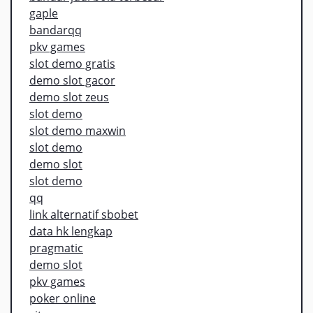
gaple
bandarqq
pkv games
slot demo gratis
demo slot gacor
demo slot zeus
slot demo
slot demo maxwin
slot demo
demo slot
slot demo
qq
link alternatif sbobet
data hk lengkap
pragmatic
demo slot
pkv games
poker online