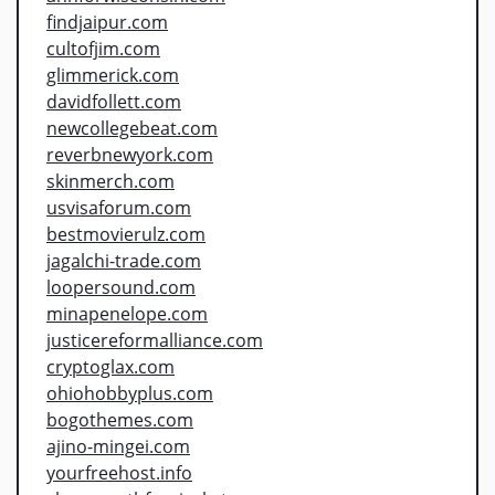
findjaipur.com
cultofjim.com
glimmerick.com
davidfollett.com
newcollegebeat.com
reverbnewyork.com
skinmerch.com
usvisaforum.com
bestmovierulz.com
jagalchi-trade.com
loopersound.com
minapenelope.com
justicereformalliance.com
cryptoglax.com
ohiohobbyplus.com
bogothemes.com
ajino-mingei.com
yourfreehost.info