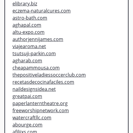
elibrary.biz
eczema-naturalcures.com
astro-bath.com
aghapal.com
altu-expo.com
authorjennijames.com
viajearoma.net
tsutsuji-parkin.com
agharab.com
cheapammousa.com
thepositiveladiessoccerclub.com
recetasdecocinafaciles.com
naildesignsidea.net
greatpai.com
paperlanterntheatre.org
freeworshipnetwork.com
watercraftllc.com
abourge.com
afiliixs.com