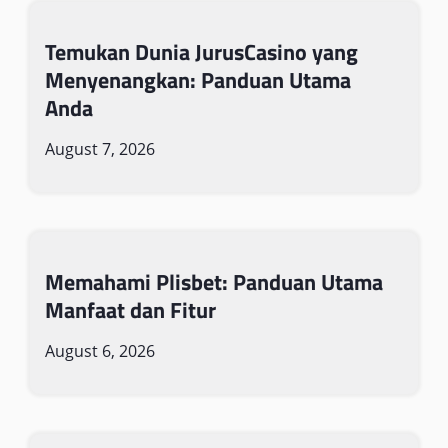
Temukan Dunia JurusCasino yang
Menyenangkan: Panduan Utama
Anda
August 7, 2026
Memahami Plisbet: Panduan Utama
Manfaat dan Fitur
August 6, 2026