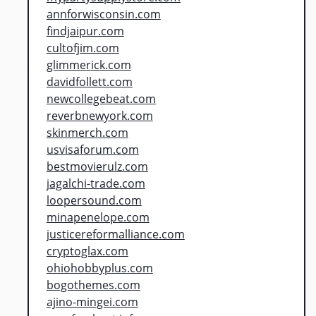
annforwisconsin.com
findjaipur.com
cultofjim.com
glimmerick.com
davidfollett.com
newcollegebeat.com
reverbnewyork.com
skinmerch.com
usvisaforum.com
bestmovierulz.com
jagalchi-trade.com
loopersound.com
minapenelope.com
justicereformalliance.com
cryptoglax.com
ohiohobbyplus.com
bogothemes.com
ajino-mingei.com