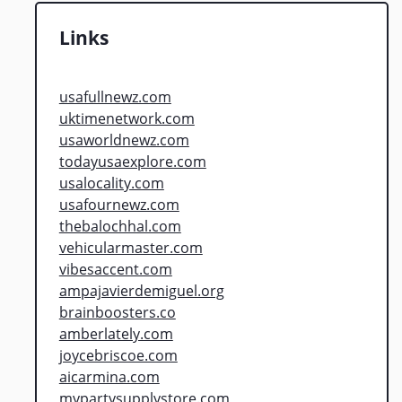
Links
usafullnewz.com
uktimenetwork.com
usaworldnewz.com
todayusaexplore.com
usalocality.com
usafournewz.com
thebalochhal.com
vehicularmaster.com
vibesaccent.com
ampajavierdemiguel.org
brainboosters.co
amberlately.com
joycebriscoe.com
aicarmina.com
mypartysupplystore.com