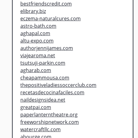
bestfriendscredit.com
elibrary.biz
eczema-naturalcures.com
astro-bath.com
aghapal.com
altu-expo.com
authorjennijames.com
viajearoma.net
tsutsuji-parkin.com
agharab.com
cheapammousa.com
thepositiveladiessoccerclub.com
recetasdecocinafaciles.com
naildesignsidea.net
greatpai.com
paperlanterntheatre.org
freeworshipnetwork.com
watercraftllc.com
abourge.com