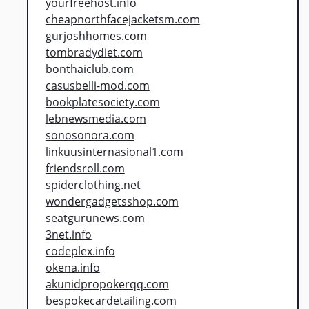
yourfreehost.info
cheapnorthfacejacketsm.com
gurjoshhomes.com
tombradydiet.com
bonthaiclub.com
casusbelli-mod.com
bookplatesociety.com
lebnewsmedia.com
sonosonora.com
linkuusinternasional1.com
friendsroll.com
spiderclothing.net
wondergadgetsshop.com
seatgurunews.com
3net.info
codeplex.info
okena.info
akunidpropokerqq.com
bespokecardetailing.com