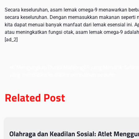
Secara keseluruhan, asam lemak omega-9 menawarkan berb
secara keseluruhan. Dengan memasukkan makanan seperti min
kita dapat menuai banyak manfaat dari lemak esensial ini.
atau meningkatkan fungsi otak, asam lemak omega-9 adalah 
[ad_2]
Post
Mengungkap Dunia Mahjong69 yang Menarik: Selam
yang mendalam ke dalam permainan populer
navigation
Related Post
Olahraga dan Keadilan Sosial: Atlet Mengg