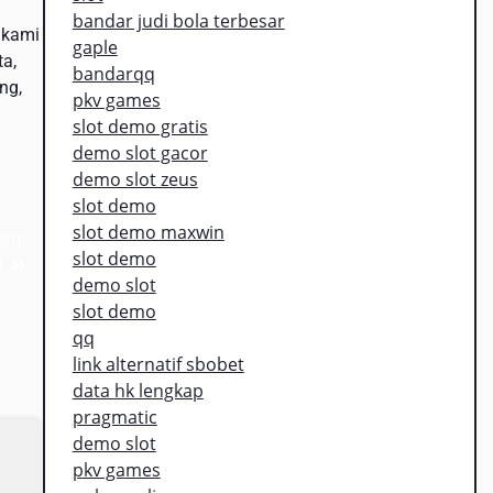
bandar judi bola terbesar
 kami
gaple
a,
bandarqq
ng,
pkv games
slot demo gratis
demo slot gacor
demo slot zeus
slot demo
slot demo maxwin
in:
slot demo
l
demo slot
slot demo
qq
link alternatif sbobet
data hk lengkap
pragmatic
demo slot
pkv games