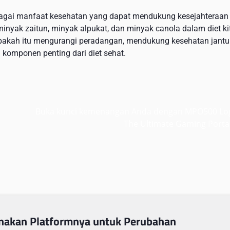
agai manfaat kesehatan yang dapat mendukung kesejahteraan
yak zaitun, minyak alpukat, dan minyak canola dalam diet kit
 Apakah itu mengurangi peradangan, mendukung kesehatan jantu
komponen penting dari diet sehat.
Buka kunci kemenangan Anda dengan MPO500 Log
The Ultimate Gaming Porta
unakan Platformnya untuk Perubahan