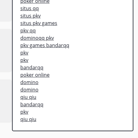
poker online
situs qq
situs pkv
situs pkv games
pkv qq
dominoqq pkv
pkv games bandarqq
pkv
pkv
bandarqq
poker online
domino
domino
qiu qiu
bandarqq
pkv
qiu qiu