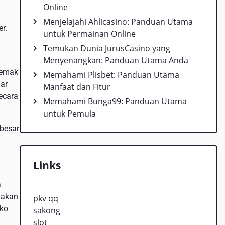
Online
Menjelajahi Ahlicasino: Panduan Utama
r.
untuk Permainan Online
Temukan Dunia JurusCasino yang
Menyenangkan: Panduan Utama Anda
lemak
Memahami Plisbet: Panduan Utama
ar
Manfaat dan Fitur
ecara
Memahami Bunga99: Panduan Utama
untuk Pemula
 besar
Links
a
 akan
pkv qq
iko
sakong
slot