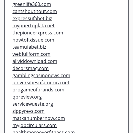
greenlife360.com
cantshoutitout.com
expressufabet.biz
mypuertoplata.net
thepioneerxpress.com
howtofixissue.com
teamufabet.biz
webfullform.com
allviddownload.com
decorsmag.com
gamblingcasinonews.com
universitiesofamerica.net
progameofbrands.com
qbreview.org
servicewueste.org
zippyrevs.com
matkanumbernow.com
myjobcirculars.com
healthmoreoverfitness.com