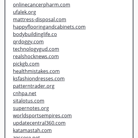
onlinecancerpharm.com
ufalek.org
mattress-disposal.com
happyflooringandcabinets.com
bodybuildinglife.co
qrdoggy.com
technologygud.com
realshocknews.com
pickgb.com
healthmistakes.com
ksfashiondresses.com
patterntrader.org
cnhpa.net
sitalotus.com
supernotes.org
worldsportsempires.com
updatecentral360.com
katamastah.com
zqscore.net