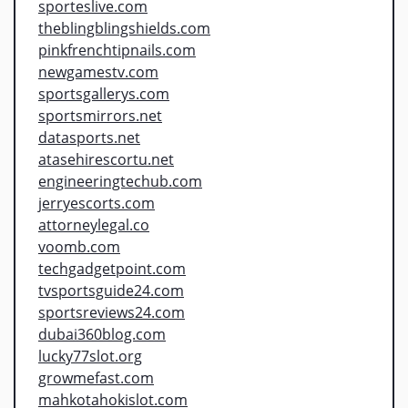
sporteslive.com
theblingblingshields.com
pinkfrenchtipnails.com
newgamestv.com
sportsgallerys.com
sportsmirrors.net
datasports.net
atasehirescortu.net
engineeringtechub.com
jerryescorts.com
attorneylegal.co
voomb.com
techgadgetpoint.com
tvsportsguide24.com
sportsreviews24.com
dubai360blog.com
lucky77slot.org
growmefast.com
mahkotahokislot.com