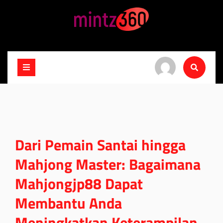
Skip
to
content
Dari Pemain Santai hingga
Mahjong Master: Bagaimana
Mahjongjp88 Dapat
Membantu Anda
Meningkatkan Keterampilan