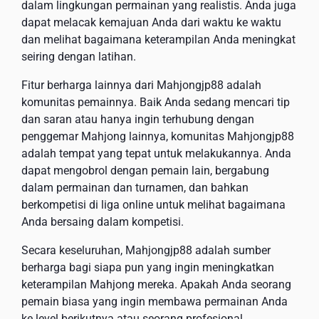
dalam lingkungan permainan yang realistis. Anda juga
dapat melacak kemajuan Anda dari waktu ke waktu
dan melihat bagaimana keterampilan Anda meningkat
seiring dengan latihan.
Fitur berharga lainnya dari Mahjongjp88 adalah
komunitas pemainnya. Baik Anda sedang mencari tip
dan saran atau hanya ingin terhubung dengan
penggemar Mahjong lainnya, komunitas Mahjongjp88
adalah tempat yang tepat untuk melakukannya. Anda
dapat mengobrol dengan pemain lain, bergabung
dalam permainan dan turnamen, dan bahkan
berkompetisi di liga online untuk melihat bagaimana
Anda bersaing dalam kompetisi.
Secara keseluruhan, Mahjongjp88 adalah sumber
berharga bagi siapa pun yang ingin meningkatkan
keterampilan Mahjong mereka. Apakah Anda seorang
pemain biasa yang ingin membawa permainan Anda
ke level berikutnya atau seorang profesional