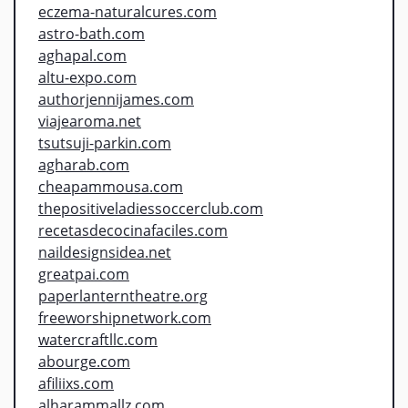
eczema-naturalcures.com
astro-bath.com
aghapal.com
altu-expo.com
authorjennijames.com
viajearoma.net
tsutsuji-parkin.com
agharab.com
cheapammousa.com
thepositiveladiessoccerclub.com
recetasdecocinafaciles.com
naildesignsidea.net
greatpai.com
paperlanterntheatre.org
freeworshipnetwork.com
watercraftllc.com
abourge.com
afiliixs.com
alharammallz.com