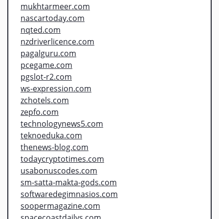
mukhtarmeer.com
nascartoday.com
nqted.com
nzdriverlicence.com
pagalguru.com
pcegame.com
pgslot-r2.com
ws-expression.com
zchotels.com
zepfo.com
technologynews5.com
teknoeduka.com
thenews-blog.com
todaycryptotimes.com
usabonuscodes.com
sm-satta-makta-gods.com
softwaredegimnasios.com
soopermagazine.com
spacecoastdailys.com