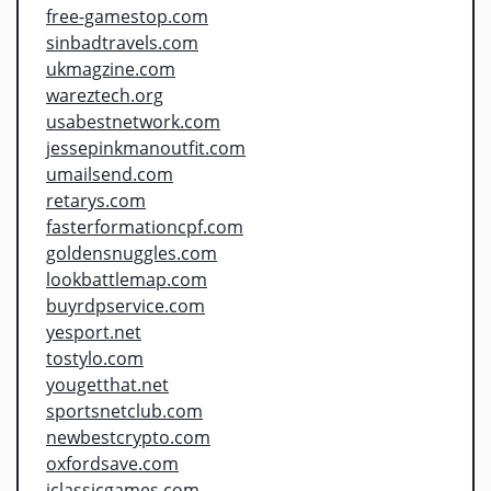
free-gamestop.com
sinbadtravels.com
ukmagzine.com
wareztech.org
usabestnetwork.com
jessepinkmanoutfit.com
umailsend.com
retarys.com
fasterformationcpf.com
goldensnuggles.com
lookbattlemap.com
buyrdpservice.com
yesport.net
tostylo.com
yougetthat.net
sportsnetclub.com
newbestcrypto.com
oxfordsave.com
iclassicgames.com