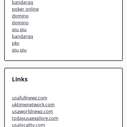
bandarqq
poker online
domino
domino
qiu qiu
bandarqq
pkv
qiu qiu
Links
usafullnewz.com
uktimenetwork.com
usaworldnewz.com
todayusaexplore.com
usalocality.com