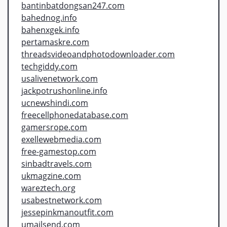
bantinbatdongsan247.com
bahednog.info
bahenxgek.info
pertamaskre.com
threadsvideoandphotodownloader.com
techgiddy.com
usalivenetwork.com
jackpotrushonline.info
ucnewshindi.com
freecellphonedatabase.com
gamersrope.com
exellewebmedia.com
free-gamestop.com
sinbadtravels.com
ukmagzine.com
wareztech.org
usabestnetwork.com
jessepinkmanoutfit.com
umailsend.com