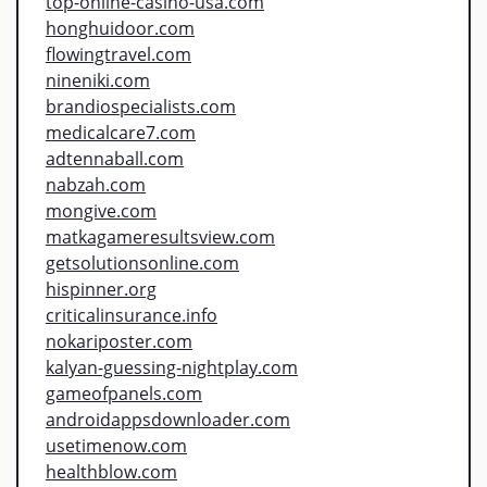
top-online-casino-usa.com
honghuidoor.com
flowingtravel.com
nineniki.com
brandiospecialists.com
medicalcare7.com
adtennaball.com
nabzah.com
mongive.com
matkagameresultsview.com
getsolutionsonline.com
hispinner.org
criticalinsurance.info
nokariposter.com
kalyan-guessing-nightplay.com
gameofpanels.com
androidappsdownloader.com
usetimenow.com
healthblow.com