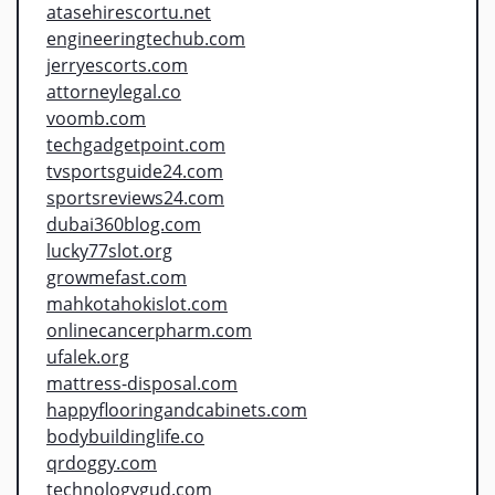
atasehirescortu.net
engineeringtechub.com
jerryescorts.com
attorneylegal.co
voomb.com
techgadgetpoint.com
tvsportsguide24.com
sportsreviews24.com
dubai360blog.com
lucky77slot.org
growmefast.com
mahkotahokislot.com
onlinecancerpharm.com
ufalek.org
mattress-disposal.com
happyflooringandcabinets.com
bodybuildinglife.co
qrdoggy.com
technologygud.com