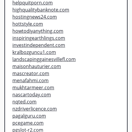
helpquitporn.com
highqualitybanknote.com
hostingnews24.com
hottstyle.com
howtodiyanything.com
inspiringearthlings.com
investindependent.com
kralbozguncu1.com
landscapinggainesvillefl.com
maisonhauturier.com
mascreator.com
menafahmi.com
mukhtarmeer.com
nascartoday.com
nqted.com
nzdriverlicence.com
pagalguru.com
pcegame.com
pgslot-r2.com