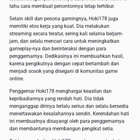
tahu cara membuat penontonnya tetap terhibur.
Selain skill dan pesona gamingnya, Hoki178 juga
memiliki etos kerja yang kuat. Dia melakukan
streaming secara teratur, sering kali selama berjam-
jam, dan selalu mencari cara untuk meningkatkan
gameplay-nya dan berinteraksi dengan para
penggemarnya. Dedikasinya ini membuahkan hasil,
karena pengikutnya dengan cepat bertambah dan
menjadi sosok yang disegani di komunitas game
online.
Penggemar Hoki178 menghargai keaslian dan
kepribadiannya yang rendah hati. Dia tidak
menganggap dirinya terlalu serius dan selalu bersedia
menertawakan kesalahannya sendiri. Kerendahan hati
ini membuatnya disayangi oleh para penggemarnya
dan membantunya membangun pengikut setia.