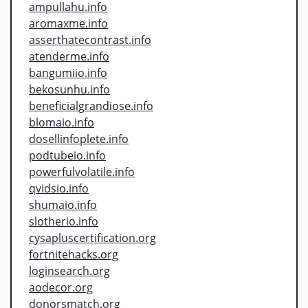
ampullahu.info
aromaxme.info
asserthatecontrast.info
atenderme.info
bangumiio.info
bekosunhu.info
beneficialgrandiose.info
blomaio.info
dosellinfoplete.info
podtubeio.info
powerfulvolatile.info
qvidsio.info
shumaio.info
slotherio.info
cysapluscertification.org
fortnitehacks.org
loginsearch.org
aodecor.org
donorsmatch.org