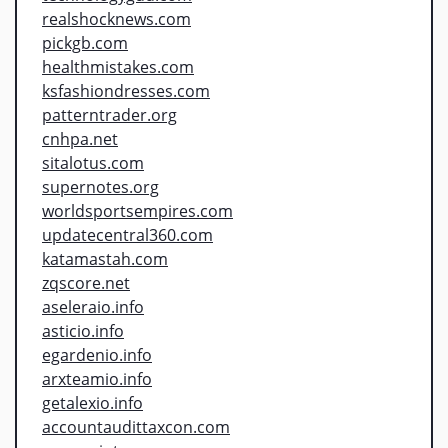
realshocknews.com
pickgb.com
healthmistakes.com
ksfashiondresses.com
patterntrader.org
cnhpa.net
sitalotus.com
supernotes.org
worldsportsempires.com
updatecentral360.com
katamastah.com
zqscore.net
aseleraio.info
asticio.info
egardenio.info
arxteamio.info
getalexio.info
accountaudittaxcon.com