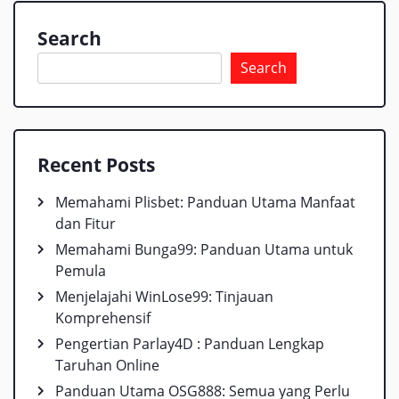
Search
Search
Recent Posts
Memahami Plisbet: Panduan Utama Manfaat
dan Fitur
Memahami Bunga99: Panduan Utama untuk
Pemula
Menjelajahi WinLose99: Tinjauan
Komprehensif
Pengertian Parlay4D : Panduan Lengkap
Taruhan Online
Panduan Utama OSG888: Semua yang Perlu