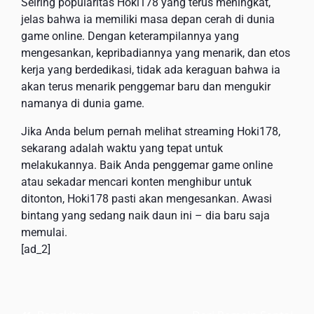
Seiring popularitas Hoki178 yang terus meningkat,
jelas bahwa ia memiliki masa depan cerah di dunia
game online. Dengan keterampilannya yang
mengesankan, kepribadiannya yang menarik, dan etos
kerja yang berdedikasi, tidak ada keraguan bahwa ia
akan terus menarik penggemar baru dan mengukir
namanya di dunia game.
Jika Anda belum pernah melihat streaming Hoki178,
sekarang adalah waktu yang tepat untuk
melakukannya. Baik Anda penggemar game online
atau sekadar mencari konten menghibur untuk
ditonton, Hoki178 pasti akan mengesankan. Awasi
bintang yang sedang naik daun ini – dia baru saja
memulai.
[ad_2]
Post