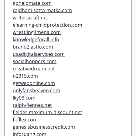
gohelpmate.com
rajdhani-satta-matka.com
writerscraft.net
elearning-childprotection.com
wrestling4mena.com
knowledgeforall.info
brand2lastio.com
usadigitalservices.com
socialhoppers.com
creativedream.net
n2315.com
getwebonline.com
onlyfansheaven.com
lky08.com
ralph-fiennes.net
fielder-maximum-discount.net
fitfllex.com
genesisbusinesscredit.com
inforuang.com