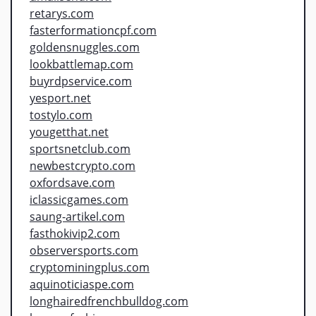
retarys.com
fasterformationcpf.com
goldensnuggles.com
lookbattlemap.com
buyrdpservice.com
yesport.net
tostylo.com
yougetthat.net
sportsnetclub.com
newbestcrypto.com
oxfordsave.com
iclassicgames.com
saung-artikel.com
fasthokivip2.com
observersports.com
cryptominingplus.com
aquinoticiaspe.com
longhairedfrenchbulldog.com