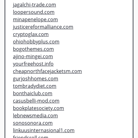
jagalchi-trade.com
loopersound.com
minapenelope.com
justicereformalliance.com
cryptoglax.com
ohiohobbyplus.com
bogothemes.com
ajino-mingei.com
yourfreehost.info
cheapnorthfacejacketsm.com
gurjoshhomes.com
tombradydiet.com
bonthaiclub.com
casusbelli-mod.com
bookplatesociety.com
lebnewsmedia.com
sonosonora.com
linkuusinternasional1.com
friendsroll.com