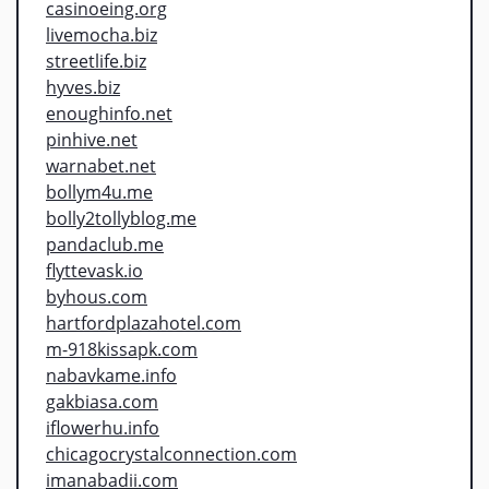
casinoeing.org
livemocha.biz
streetlife.biz
hyves.biz
enoughinfo.net
pinhive.net
warnabet.net
bollym4u.me
bolly2tollyblog.me
pandaclub.me
flyttevask.io
byhous.com
hartfordplazahotel.com
m-918kissapk.com
nabavkame.info
gakbiasa.com
iflowerhu.info
chicagocrystalconnection.com
imanabadii.com