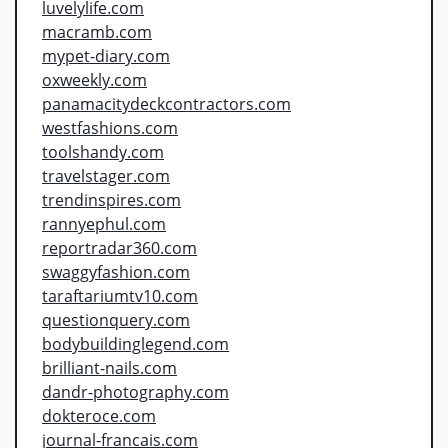
luvelylife.com
macramb.com
mypet-diary.com
oxweekly.com
panamacitydeckcontractors.com
westfashions.com
toolshandy.com
travelstager.com
trendinspires.com
rannyephul.com
reportradar360.com
swaggyfashion.com
taraftariumtv10.com
questionquery.com
bodybuildinglegend.com
brilliant-nails.com
dandr-photography.com
dokteroce.com
journal-francais.com