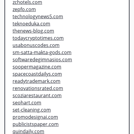
zchotels.com
zepfo.com
technologynews5.com
teknoeduka.com
thenews-blog.com
todaycryptotimes.com
usabonuscodes.com
sm-satta-makta-gods.com
softwaredegimnasios.com
soopermagazine.com
spacecoastdailys.com
readytrademark.com
renovationsrated.com
scoziarestaurant.com
seohart.com
set-cleaning.com
promodesignai.com
publicistspaper.com
quindaily.com