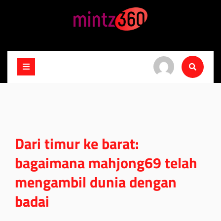
Skip
to
content
Dari timur ke barat:
bagaimana mahjong69 telah
mengambil dunia dengan
badai