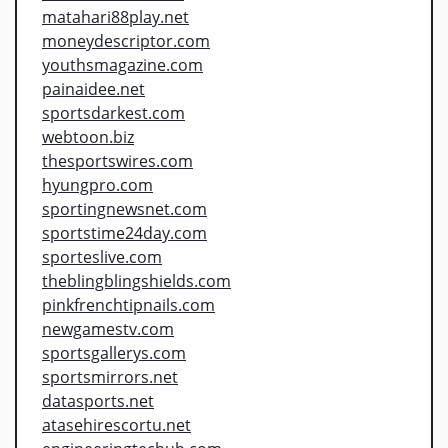
matahari88play.net
moneydescriptor.com
youthsmagazine.com
painaidee.net
sportsdarkest.com
webtoon.biz
thesportswires.com
hyungpro.com
sportingnewsnet.com
sportstime24day.com
sporteslive.com
theblingblingshields.com
pinkfrenchtipnails.com
newgamestv.com
sportsgallerys.com
sportsmirrors.net
datasports.net
atasehirescortu.net