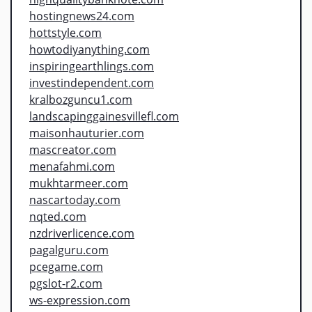
hostingnews24.com
hottstyle.com
howtodiyanything.com
inspiringearthlings.com
investindependent.com
kralbozguncu1.com
landscapinggainesvillefl.com
maisonhauturier.com
mascreator.com
menafahmi.com
mukhtarmeer.com
nascartoday.com
nqted.com
nzdriverlicence.com
pagalguru.com
pcegame.com
pgslot-r2.com
ws-expression.com