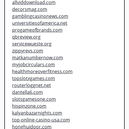
allviddownload.com
decorsmag.com
gamblingcasinonews.com
universitiesofamerica.net
progameofbrands.com
qbreview.org
servicewueste.org
zippyrevs.com
matkanumbernow.com
myjobcirculars.com
healthmoreoverfitness.com
topslotxgames.com
routerloggnet.net
dantella6.com
slotsgamesone.com
hispinzone.com
kalyanbazarnights.com
top-online-casino-usa.com
honghuidoor.com