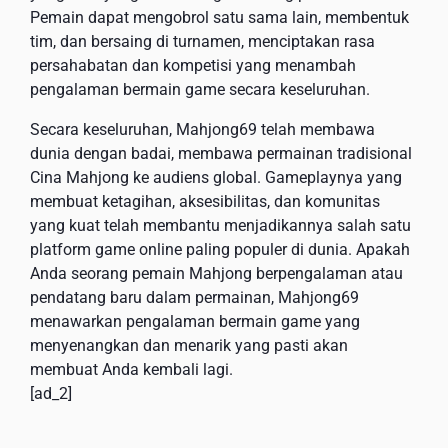
Pemain dapat mengobrol satu sama lain, membentuk
tim, dan bersaing di turnamen, menciptakan rasa
persahabatan dan kompetisi yang menambah
pengalaman bermain game secara keseluruhan.
Secara keseluruhan, Mahjong69 telah membawa
dunia dengan badai, membawa permainan tradisional
Cina Mahjong ke audiens global. Gameplaynya yang
membuat ketagihan, aksesibilitas, dan komunitas
yang kuat telah membantu menjadikannya salah satu
platform game online paling populer di dunia. Apakah
Anda seorang pemain Mahjong berpengalaman atau
pendatang baru dalam permainan, Mahjong69
menawarkan pengalaman bermain game yang
menyenangkan dan menarik yang pasti akan
membuat Anda kembali lagi.
[ad_2]