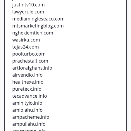
justintv10.com
lawyerule.com
mediamingleseaco.com
mtsmarketingblog.com
nghekiemtien.com
wasirku.com
tejas24.com
poolturbo.com
prachestait.com
artforafghans.info
airvendio.info
healthexe.info
puretecx.info
tecadvance.info
aminityio.info
amiolahu.info
ampacheme.info
ampullahu.info
aromaxme.info