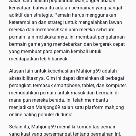
Salah satu alasan popularitas Mahjong69 adalah
kenyataan bahwa itu adalah permainan yang sangat
adiktif dan strategis. Pemain harus menggunakan
keterampilan dan strategi untuk mengalahkan lawan
mereka dan membersihkan ubin mereka sebelum
pemain lain melakukannya. Ini membuat pengalaman
bermain game yang mendebarkan dan bergerak cepat
yang membuat para pemain kembali untuk
mendapatkan lebih banyak.
Alasan lain untuk keberhasilan Mahjong69 adalah
aksesibilitasnya. Gim ini dapat dimainkan di berbagai
perangkat, termasuk smartphone, tablet, dan komputer,
memudahkan pemain untuk masuk dan bermain di
mana pun mereka berada. Ini telah membantu
menjadikan Mahjong69 salah satu platform mahjong
online paling populer di dunia.
Selain itu, Mahjong69 memiliki komunitas pemain
yang kuat yang bersemangat tentang permainan ini.