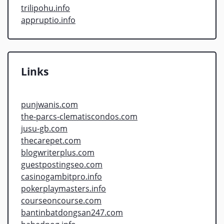
trilipohu.info
appruptio.info
Links
punjwanis.com
the-parcs-clematiscondos.com
jusu-gb.com
thecarepet.com
blogwriterplus.com
guestpostingseo.com
casinogambitpro.info
pokerplaymasters.info
courseoncourse.com
bantinbatdongsan247.com