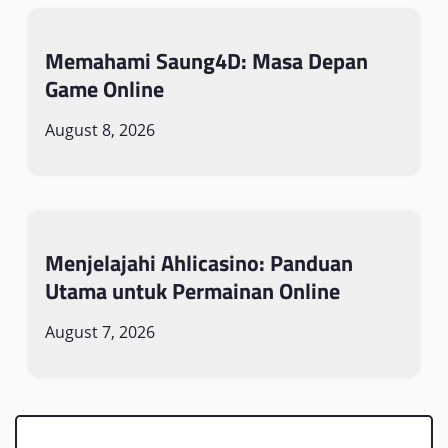
Memahami Saung4D: Masa Depan
Game Online
August 8, 2026
Menjelajahi Ahlicasino: Panduan
Utama untuk Permainan Online
August 7, 2026