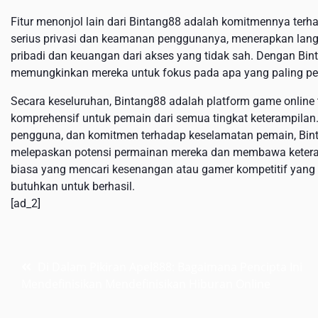
Fitur menonjol lain dari Bintang88 adalah komitmennya te
serius privasi dan keamanan penggunanya, menerapkan lang
pribadi dan keuangan dari akses yang tidak sah. Dengan B
memungkinkan mereka untuk fokus pada apa yang paling pen
Secara keseluruhan, Bintang88 adalah platform game onlin
komprehensif untuk pemain dari semua tingkat keterampila
pengguna, dan komitmen terhadap keselamatan pemain, Bint
melepaskan potensi permainan mereka dan membawa keteram
biasa yang mencari kesenangan atau gamer kompetitif yang 
butuhkan untuk berhasil.
[ad_2]
Post
Di Dalam Pikiran Apel888: Bagaimana Pencipta Ini
Mendefinisikan Mendefinisikan Hiburan Online
navigation