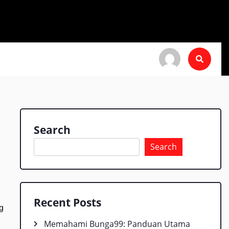
Search
Search
Recent Posts
g
Memahami Bunga99: Panduan Utama