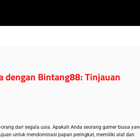
a dengan Bintang88: Tinjauan
-orang dari segala usia. Apakah Anda seorang gamer biasa yan
ujuan untuk mendominasi papan peringkat, memiliki alat dan