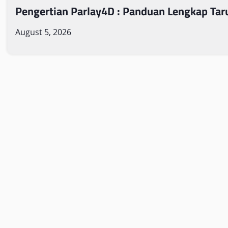
Pengertian Parlay4D : Panduan Lengkap Tar
August 5, 2026