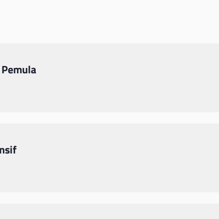
 Pemula
nsif