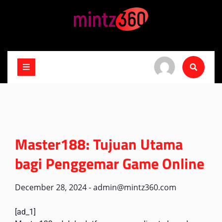
Skip
to
content
Master188: Tujuan Utama
bagi Penggemar Game Online
December 28, 2024
-
admin@mintz360.com
[ad_1]