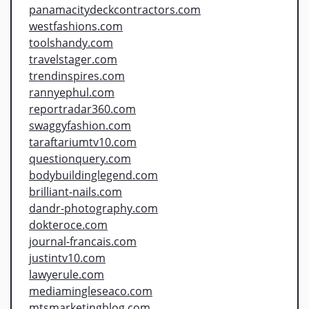
panamacitydeckcontractors.com
westfashions.com
toolshandy.com
travelstager.com
trendinspires.com
rannyephul.com
reportradar360.com
swaggyfashion.com
taraftariumtv10.com
questionquery.com
bodybuildinglegend.com
brilliant-nails.com
dandr-photography.com
dokteroce.com
journal-francais.com
justintv10.com
lawyerule.com
mediamingleseaco.com
mtsmarketingblog.com