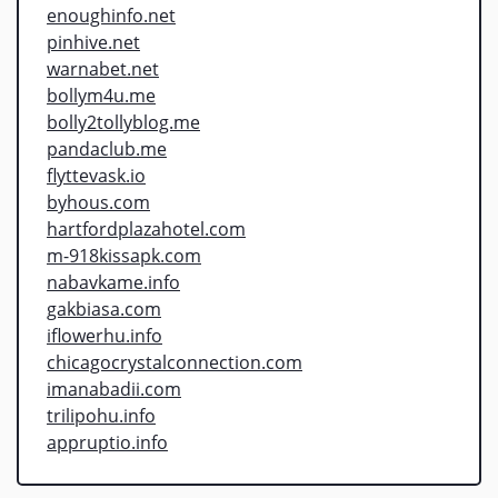
enoughinfo.net
pinhive.net
warnabet.net
bollym4u.me
bolly2tollyblog.me
pandaclub.me
flyttevask.io
byhous.com
hartfordplazahotel.com
m-918kissapk.com
nabavkame.info
gakbiasa.com
iflowerhu.info
chicagocrystalconnection.com
imanabadii.com
trilipohu.info
appruptio.info