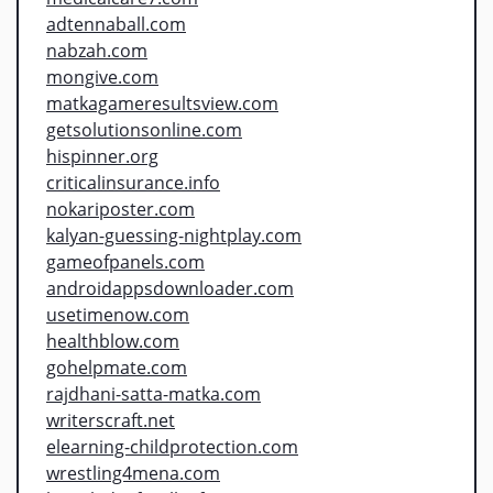
adtennaball.com
nabzah.com
mongive.com
matkagameresultsview.com
getsolutionsonline.com
hispinner.org
criticalinsurance.info
nokariposter.com
kalyan-guessing-nightplay.com
gameofpanels.com
androidappsdownloader.com
usetimenow.com
healthblow.com
gohelpmate.com
rajdhani-satta-matka.com
writerscraft.net
elearning-childprotection.com
wrestling4mena.com