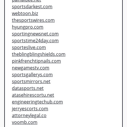
sportsdarkest.com
webtoon.biz
thesportswires.com
hyungpro.com
sportingnewsnet.com
sportstime24day.com
sporteslive.com
theblingblingshields.com
pinkfrenchtipnails.com
newgamestv.com
sportsgallerys.com
sportsmirrors.net
datasports.net
atasehirescortu.net
engineeringtechub.com
jerryescorts.com
attorneylegal.co
voomb.com