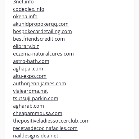
3net.info
codeplex.info
okena.info
akunidpropokerqq.com
bespokecardetailing.com
bestfriendscredit.com
elibrary.biz
eczema-naturalcures.com
astro-bath.com
aghapal.com
altu-expo.com
authorjennijames.com
viajearoma.net
tsutsuji-parkin.com
agharab.com
cheapammousa.com
thepositiveladiessoccerclub.com
recetasdecocinafaciles.com
naildesignsidea.net