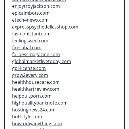
enjoytroyjackson.com
epicaimbots.com
etech4news.com
expresspsychedelicsshop.com
fashionistani.com
feelingswed.com
firecabal.com
forbessmagazine.com
globalmarketlivetoday.com
gpl-license.com
grow2every.com
healthhousecare.com
healthkartreview.com
helpquitporn.com
highqualitybanknote.com
hostingnews24.com
hottstyle.com
howtodiyanything.com