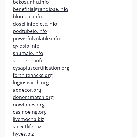
bekosunhu.info
beneficialgrandiose.info
blomaio.info
dosellinfoplete.info
podtubeio.info
powerfulvolatile.info
qvidsio.info
shumaio.info
slotherio.info
cysapluscertification.org
fortnitehacks.org
loginsearch.org
aodecor.org
donorsmatch.org
nowtimes.org
casinoeing.org
livemocha.biz
streetlife.biz
hyves.biz