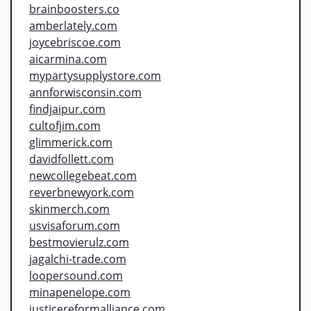
brainboosters.co
amberlately.com
joycebriscoe.com
aicarmina.com
mypartysupplystore.com
annforwisconsin.com
findjaipur.com
cultofjim.com
glimmerick.com
davidfollett.com
newcollegebeat.com
reverbnewyork.com
skinmerch.com
usvisaforum.com
bestmovierulz.com
jagalchi-trade.com
loopersound.com
minapenelope.com
justicereformalliance.com