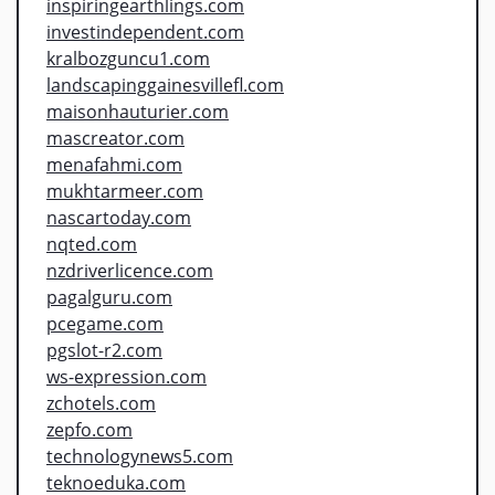
inspiringearthlings.com
investindependent.com
kralbozguncu1.com
landscapinggainesvillefl.com
maisonhauturier.com
mascreator.com
menafahmi.com
mukhtarmeer.com
nascartoday.com
nqted.com
nzdriverlicence.com
pagalguru.com
pcegame.com
pgslot-r2.com
ws-expression.com
zchotels.com
zepfo.com
technologynews5.com
teknoeduka.com