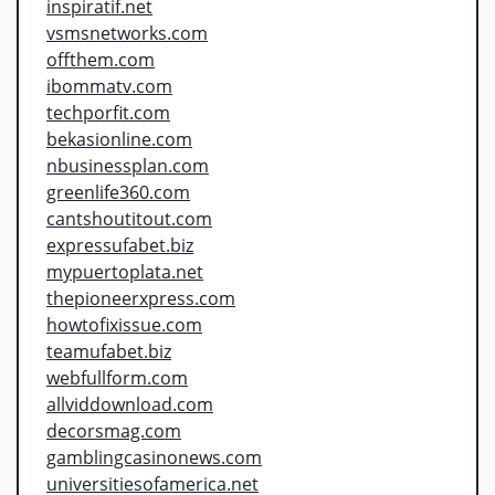
inspiratif.net
vsmsnetworks.com
offthem.com
ibommatv.com
techporfit.com
bekasionline.com
nbusinessplan.com
greenlife360.com
cantshoutitout.com
expressufabet.biz
mypuertoplata.net
thepioneerxpress.com
howtofixissue.com
teamufabet.biz
webfullform.com
allviddownload.com
decorsmag.com
gamblingcasinonews.com
universitiesofamerica.net