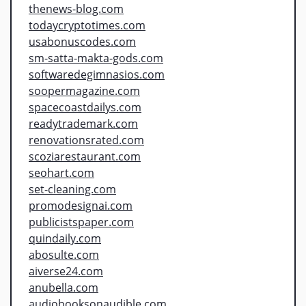
thenews-blog.com
todaycryptotimes.com
usabonuscodes.com
sm-satta-makta-gods.com
softwaredegimnasios.com
soopermagazine.com
spacecoastdailys.com
readytrademark.com
renovationsrated.com
scoziarestaurant.com
seohart.com
set-cleaning.com
promodesignai.com
publicistspaper.com
quindaily.com
abosulte.com
aiverse24.com
anubella.com
audiobooksonaudible.com