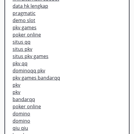
data hk lengkap
pragmatic
demo slot
pkv games
poker online
situs qq
situs pkv
situs pkv games
pkv qq
dominoqq pkv
pkv games bandarqq
pkv
pkv
bandarqq
poker online
domino
domino
qiu qiu