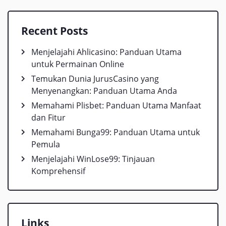
Recent Posts
Menjelajahi Ahlicasino: Panduan Utama
untuk Permainan Online
Temukan Dunia JurusCasino yang
Menyenangkan: Panduan Utama Anda
Memahami Plisbet: Panduan Utama Manfaat
dan Fitur
Memahami Bunga99: Panduan Utama untuk
Pemula
Menjelajahi WinLose99: Tinjauan
Komprehensif
Links