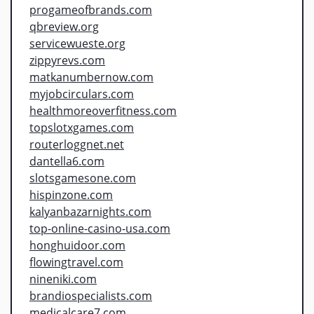
progameofbrands.com
qbreview.org
servicewueste.org
zippyrevs.com
matkanumbernow.com
myjobcirculars.com
healthmoreoverfitness.com
topslotxgames.com
routerloggnet.net
dantella6.com
slotsgamesone.com
hispinzone.com
kalyanbazarnights.com
top-online-casino-usa.com
honghuidoor.com
flowingtravel.com
nineniki.com
brandiospecialists.com
medicalcare7.com