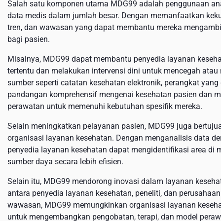
Salah satu komponen utama MDG99 adalah penggunaan analis
data medis dalam jumlah besar. Dengan memanfaatkan kekuat
tren, dan wawasan yang dapat membantu mereka mengambil k
bagi pasien.
Misalnya, MDG99 dapat membantu penyedia layanan kesehatan
tertentu dan melakukan intervensi dini untuk mencegah atau
sumber seperti catatan kesehatan elektronik, perangkat yan
pandangan komprehensif mengenai kesehatan pasien dan m
perawatan untuk memenuhi kebutuhan spesifik mereka.
Selain meningkatkan pelayanan pasien, MDG99 juga bertuju
organisasi layanan kesehatan. Dengan menganalisis data de
penyedia layanan kesehatan dapat mengidentifikasi area d
sumber daya secara lebih efisien.
Selain itu, MDG99 mendorong inovasi dalam layanan keseha
antara penyedia layanan kesehatan, peneliti, dan perusahaa
wawasan, MDG99 memungkinkan organisasi layanan kesehata
untuk mengembangkan pengobatan, terapi, dan model peraw