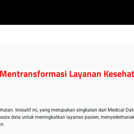
g Mentransformasi Layanan Keseha
hatan. Inisiatif ini, yang merupakan singkatan dari Medical Dat
basis data untuk meningkatkan layanan pasien, menyederhana
n.