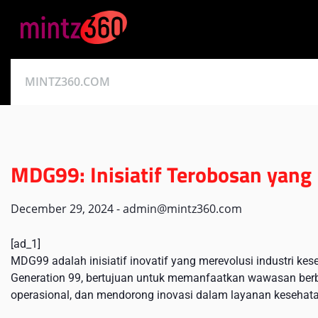
Skip
to
content
MINTZ360.COM
MDG99: Inisiatif Terobosan yan
December 29, 2024
-
admin@mintz360.com
[ad_1]
MDG99 adalah inisiatif inovatif yang merevolusi industri kese
Generation 99, bertujuan untuk memanfaatkan wawasan ber
operasional, dan mendorong inovasi dalam layanan kesehata