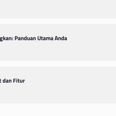
ngkan: Panduan Utama Anda
 dan Fitur