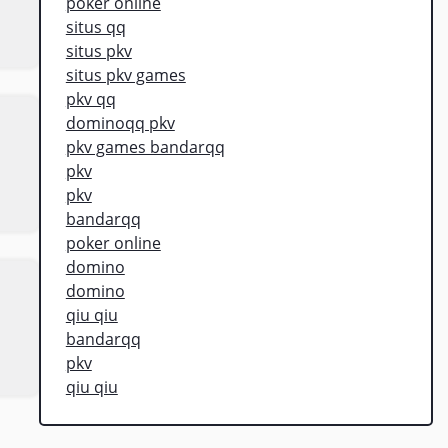
poker online
situs qq
situs pkv
situs pkv games
pkv qq
dominoqq pkv
pkv games bandarqq
pkv
pkv
bandarqq
poker online
domino
domino
qiu qiu
bandarqq
pkv
qiu qiu