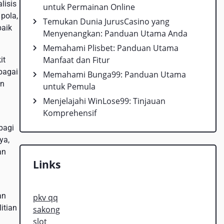
lisis
untuk Permainan Online
pola,
Temukan Dunia JurusCasino yang
baik
Menyenangkan: Panduan Utama Anda
Memahami Plisbet: Panduan Utama
Manfaat dan Fitur
it
bagai
Memahami Bunga99: Panduan Utama
an
untuk Pemula
Menjelajahi WinLose99: Tinjauan
Komprehensif
bagi
ya,
an
Links
an
pkv qq
itian
sakong
slot