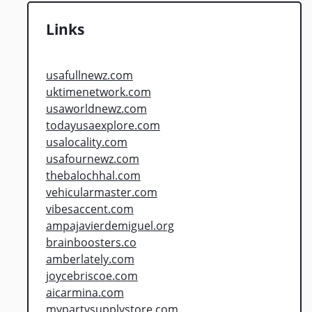
Links
usafullnewz.com
uktimenetwork.com
usaworldnewz.com
todayusaexplore.com
usalocality.com
usafournewz.com
thebalochhal.com
vehicularmaster.com
vibesaccent.com
ampajavierdemiguel.org
brainboosters.co
amberlately.com
joycebriscoe.com
aicarmina.com
mypartysupplystore.com