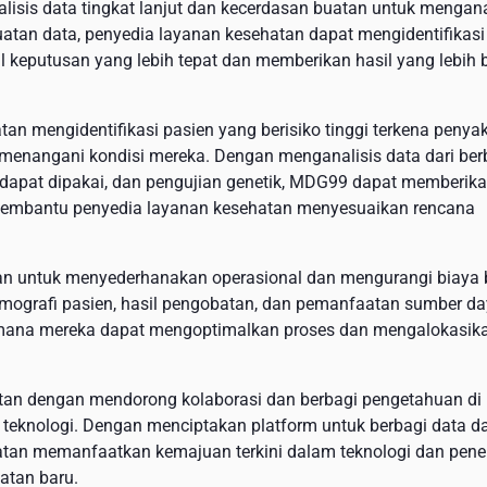
is data tingkat lanjut dan kecerdasan buatan untuk mengana
an data, penyedia layanan kesehatan dapat mengidentifikasi 
eputusan yang lebih tepat dan memberikan hasil yang lebih 
 mengidentifikasi pasien yang berisiko tinggi terkena penyak
 menangani kondisi mereka. Dengan menganalisis data dari ber
g dapat dipakai, dan pengujian genetik, MDG99 dapat memberik
embantu penyedia layanan kesehatan menyesuaikan rencana
an untuk menyederhanakan operasional dan mengurangi biaya 
mografi pasien, hasil pengobatan, dan pemanfaatan sumber da
i mana mereka dapat mengoptimalkan proses dan mengalokasik
tan dengan mendorong kolaborasi dan berbagi pengetahuan di
n teknologi. Dengan menciptakan platform untuk berbagi data d
n memanfaatkan kemajuan terkini dalam teknologi dan penel
atan baru.