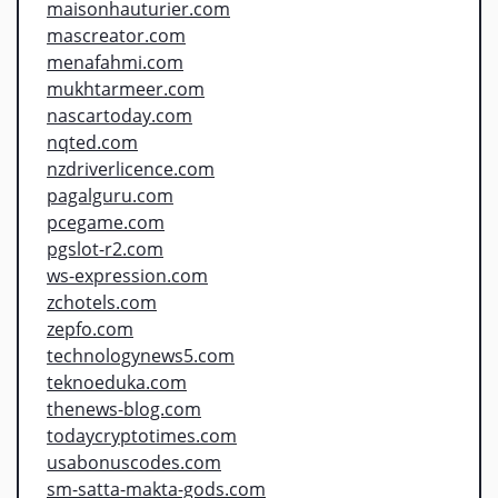
maisonhauturier.com
mascreator.com
menafahmi.com
mukhtarmeer.com
nascartoday.com
nqted.com
nzdriverlicence.com
pagalguru.com
pcegame.com
pgslot-r2.com
ws-expression.com
zchotels.com
zepfo.com
technologynews5.com
teknoeduka.com
thenews-blog.com
todaycryptotimes.com
usabonuscodes.com
sm-satta-makta-gods.com