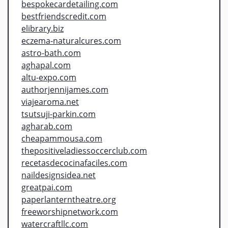
bespokecardetailing.com
bestfriendscredit.com
elibrary.biz
eczema-naturalcures.com
astro-bath.com
aghapal.com
altu-expo.com
authorjennijames.com
viajearoma.net
tsutsuji-parkin.com
agharab.com
cheapammousa.com
thepositiveladiessoccerclub.com
recetasdecocinafaciles.com
naildesignsidea.net
greatpai.com
paperlanterntheatre.org
freeworshipnetwork.com
watercraftllc.com