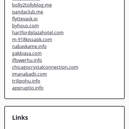
bolly2tollyblog.me
pandaclub.me
flyttevask.io
byhous.com
hartfordplazahotel.com
m-918kissapk.com
nabavkame.info
gakbiasa.com
iflowerhu.info
chicagocrystalconnection.com
imanabadii.com
trilipohu.info
appruptio.info
Links