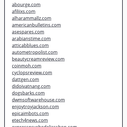
abourge.com
afiliixs.com
alharammallz.com
americanbulletins.com
asespares.com
arabianstime.com
atticabblues.com
autometropolist.com
beautycreamreview.com
coinmoh.com
cyclopsreview.com
dattgen.com
didoivatnang.com
dogsbarks.com
dwmsoftwarehouse.com
enjoytroyjackson.com
epicaimbots.com
etech4news.com
expresspsychedelicsshop.com