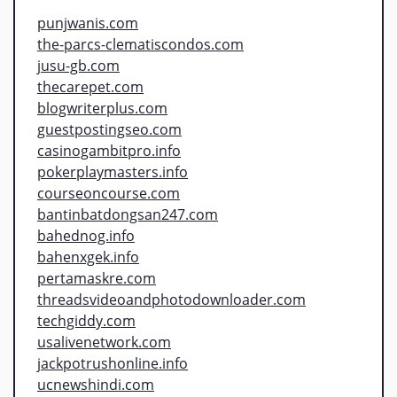
punjwanis.com
the-parcs-clematiscondos.com
jusu-gb.com
thecarepet.com
blogwriterplus.com
guestpostingseo.com
casinogambitpro.info
pokerplaymasters.info
courseoncourse.com
bantinbatdongsan247.com
bahednog.info
bahenxgek.info
pertamaskre.com
threadsvideoandphotodownloader.com
techgiddy.com
usalivenetwork.com
jackpotrushonline.info
ucnewshindi.com