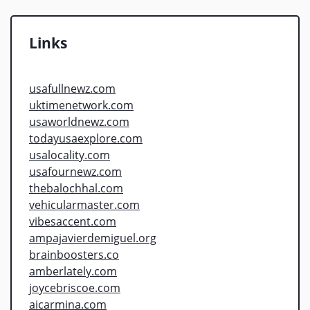
Links
usafullnewz.com
uktimenetwork.com
usaworldnewz.com
todayusaexplore.com
usalocality.com
usafournewz.com
thebalochhal.com
vehicularmaster.com
vibesaccent.com
ampajavierdemiguel.org
brainboosters.co
amberlately.com
joycebriscoe.com
aicarmina.com