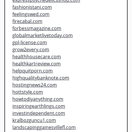
fashionistani.com
feelingswed.com
firecabal.com
forbessmagazine.com
globalmarketlivetoday.com
gpl-license.com
grow2every.com
healthhousecare.com
healthkartreview.com
helpquitporn.com
highqualitybanknote.com
hostingnews24.com
hottstyle.com
howtodiyanything.com
inspiringearthlings.com
investindependent.com
kralbozguncu1.com
landscapinggainesvillefl.com