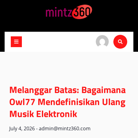
Skip
to
content
Melanggar Batas: Bagaimana
Owl77 Mendefinisikan Ulang
Musik Elektronik
July 4, 2026
-
admin@mintz360.com