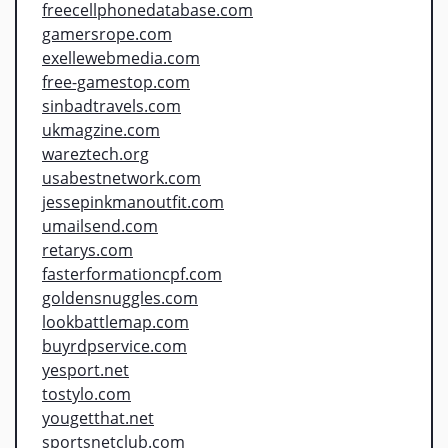
freecellphonedatabase.com
gamersrope.com
exellewebmedia.com
free-gamestop.com
sinbadtravels.com
ukmagzine.com
wareztech.org
usabestnetwork.com
jessepinkmanoutfit.com
umailsend.com
retarys.com
fasterformationcpf.com
goldensnuggles.com
lookbattlemap.com
buyrdpservice.com
yesport.net
tostylo.com
yougetthat.net
sportsnetclub.com