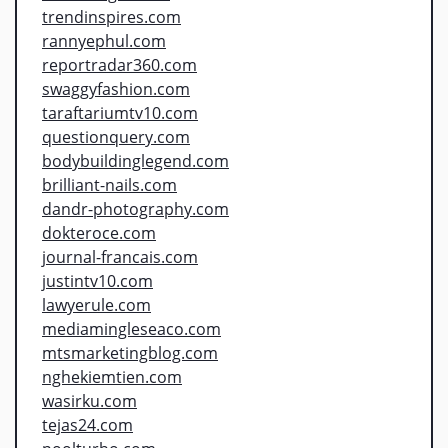
trendinspires.com
rannyephul.com
reportradar360.com
swaggyfashion.com
taraftariumtv10.com
questionquery.com
bodybuildinglegend.com
brilliant-nails.com
dandr-photography.com
dokteroce.com
journal-francais.com
justintv10.com
lawyerule.com
mediamingleseaco.com
mtsmarketingblog.com
nghekiemtien.com
wasirku.com
tejas24.com