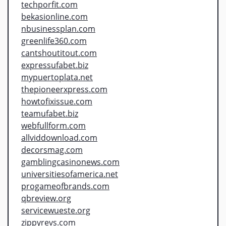
techporfit.com
bekasionline.com
nbusinessplan.com
greenlife360.com
cantshoutitout.com
expressufabet.biz
mypuertoplata.net
thepioneerxpress.com
howtofixissue.com
teamufabet.biz
webfullform.com
allviddownload.com
decorsmag.com
gamblingcasinonews.com
universitiesofamerica.net
progameofbrands.com
qbreview.org
servicewueste.org
zippyrevs.com