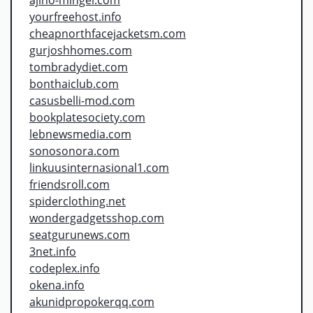
yourfreehost.info
cheapnorthfacejacketsm.com
gurjoshhomes.com
tombradydiet.com
bonthaiclub.com
casusbelli-mod.com
bookplatesociety.com
lebnewsmedia.com
sonosonora.com
linkuusinternasional1.com
friendsroll.com
spiderclothing.net
wondergadgetsshop.com
seatgurunews.com
3net.info
codeplex.info
okena.info
akunidpropokerqq.com