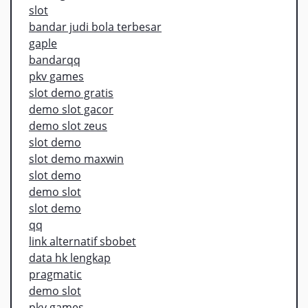
slot
bandar judi bola terbesar
gaple
bandarqq
pkv games
slot demo gratis
demo slot gacor
demo slot zeus
slot demo
slot demo maxwin
slot demo
demo slot
slot demo
qq
link alternatif sbobet
data hk lengkap
pragmatic
demo slot
pkv games