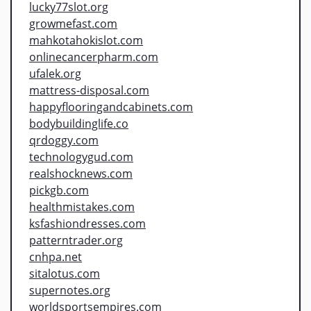
lucky77slot.org
growmefast.com
mahkotahokislot.com
onlinecancerpharm.com
ufalek.org
mattress-disposal.com
happyflooringandcabinets.com
bodybuildinglife.co
qrdoggy.com
technologygud.com
realshocknews.com
pickgb.com
healthmistakes.com
ksfashiondresses.com
patterntrader.org
cnhpa.net
sitalotus.com
supernotes.org
worldsportsempires.com