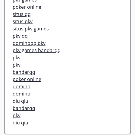
poker online
situs qq
situs pkv
situs pkv games
pkv qq
dominoqq pkv
pkv games bandarqq
pkv
pkv
bandarqq
poker online
domino
domino
qiu qiu
bandarqq
pkv
qiu qiu