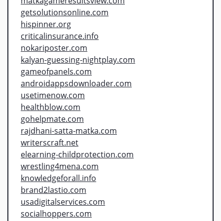
matkagameresultsview.com
getsolutionsonline.com
hispinner.org
criticalinsurance.info
nokariposter.com
kalyan-guessing-nightplay.com
gameofpanels.com
androidappsdownloader.com
usetimenow.com
healthblow.com
gohelpmate.com
rajdhani-satta-matka.com
writerscraft.net
elearning-childprotection.com
wrestling4mena.com
knowledgeforall.info
brand2lastio.com
usadigitalservices.com
socialhoppers.com