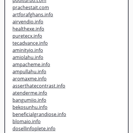
poolturbo.com
prachestait.com
artforafghans.info
airvendio.info
healthexe.info
puretecx.info
tecadvance.info
aminityio.info
amiolahu.info
ampacheme.info
ampullahu.info
aromaxme.info
asserthatecontrast.info
atenderme.info
bangumiio.info
bekosunhu.info
beneficialgrandiose.info
blomaio.info
dosellinfoplete.info