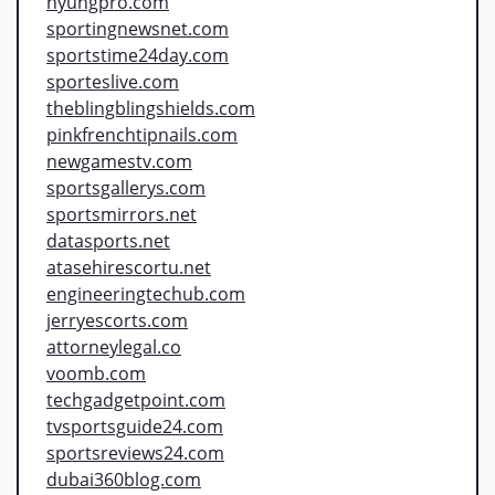
hyungpro.com
sportingnewsnet.com
sportstime24day.com
sporteslive.com
theblingblingshields.com
pinkfrenchtipnails.com
newgamestv.com
sportsgallerys.com
sportsmirrors.net
datasports.net
atasehirescortu.net
engineeringtechub.com
jerryescorts.com
attorneylegal.co
voomb.com
techgadgetpoint.com
tvsportsguide24.com
sportsreviews24.com
dubai360blog.com