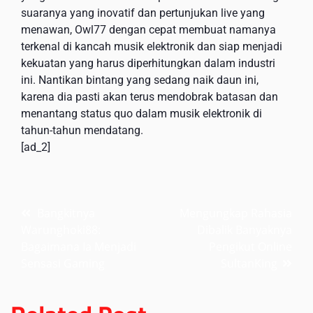
suaranya yang inovatif dan pertunjukan live yang
menawan, Owl77 dengan cepat membuat namanya
terkenal di kancah musik elektronik dan siap menjadi
kekuatan yang harus diperhitungkan dalam industri
ini. Nantikan bintang yang sedang naik daun ini,
karena dia pasti akan terus mendobrak batasan dan
menantang status quo dalam musik elektronik di
tahun-tahun mendatang.
[ad_2]
Post
Bangkitnya
Mengungkap Rahasia
Warunghoki88:
Dibalik Banyaknya
navigation
Bagaimana Ia Menjadi
Pengikut Online
Sensasi Gaming
SultanKing