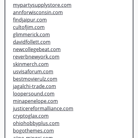
mypartysupplystore.com
annforwisconsin.com
findjaipur.com
cultofjim.com
glimmerick.com
davidfollett.com
newcollegebeat.com
reverbnewyork.com
skinmerch.com
usvisaforum.com
bestmovierulz.com
jagalchi-trade.com
loopersound.com
minapenelope.com
justicereformalliance.com
cryptoglax.com
ohiohobbyplus.com
bogothemes.com
ajino-mingei.com