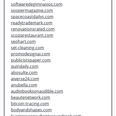
softwaredegimnasios.com
soopermagazine.com
spacecoastdailys.com
readytrademark.com
renovationsrated.com
scoziarestaurant.com
seohart.com
set-cleaning.com
promodesignai.com
publicistspaper.com
quindaily.com
abosulte.com
aiverse24.com
anubella.com
audiobooksonaudible.com
beautenetwork.com
bitcoin-tracing.com
bodyandshapes.com
businessconsultantsroundrock.com