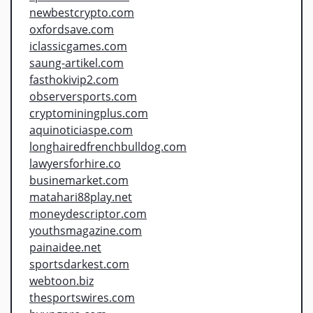
newbestcrypto.com
oxfordsave.com
iclassicgames.com
saung-artikel.com
fasthokivip2.com
observersports.com
cryptominingplus.com
aquinoticiaspe.com
longhairedfrenchbulldog.com
lawyersforhire.co
businemarket.com
matahari88play.net
moneydescriptor.com
youthsmagazine.com
painaidee.net
sportsdarkest.com
webtoon.biz
thesportswires.com