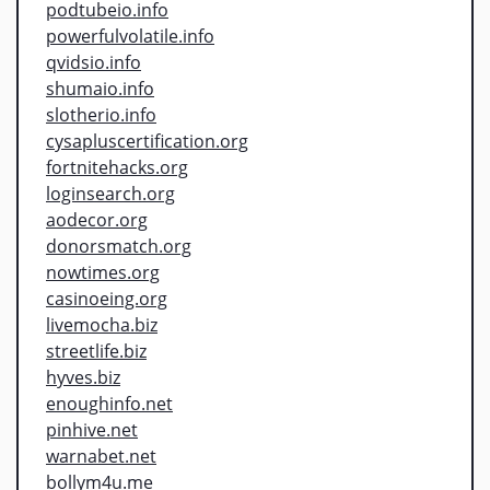
podtubeio.info
powerfulvolatile.info
qvidsio.info
shumaio.info
slotherio.info
cysapluscertification.org
fortnitehacks.org
loginsearch.org
aodecor.org
donorsmatch.org
nowtimes.org
casinoeing.org
livemocha.biz
streetlife.biz
hyves.biz
enoughinfo.net
pinhive.net
warnabet.net
bollym4u.me