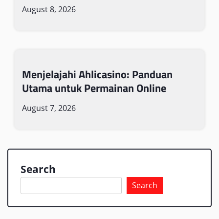
August 8, 2026
Menjelajahi Ahlicasino: Panduan
Utama untuk Permainan Online
August 7, 2026
Search
Search