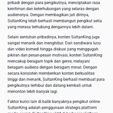
pribadi dengan para pengikutnya, menciptakan rasa
keintiman dan keterhubungan yang selaras dengan
audiensnya. Dengan membagikan jati dirinya,
SultanKing telah berhasil membangun pengikut setia
yang merasa terhubung dengannya lebih dalam.
Selain sentuhan pribadinya, konten SultanKing juga
sangat menarik dan menghibur. Dari sandiwara lucu
dan video komedi hingga diskusi yang menggugah
pikiran dan pesan-pesan motivasi, konten SultanKing
mencakup beragam topik dan genre, melayani
beragam audiens dengan beragam minat. Dengan
secara konsisten memberikan konten berkualitas
tinggi dan menarik, SultanKing berhasil membuat para
pengikutnya terhibur dan datang kembali untuk
menonton lebih banyak lagi.
Faktor kunci lain di balik banyaknya pengikut online
SultanKing adalah penggunaan strategis platform