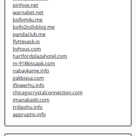
pinhive.net
warnabet.net
bollym4u.me
bolly2tollyblog.me
pandaclub.me
flyttevask.io
byhous.com
hartfordplazahotel.com
m-918kissapk.com
nabavkame.info
gakbiasa.com
iflowerhu.info
chicagocrystalconnection.com
imanabadii.com
trilipohu.info
appruptio.info