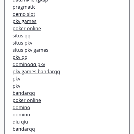
pragmatic
demo slot
pkv games
poker online
situs qq
situs pkv
situs pkv games
pkv qq
dominoqq pkv
pkv games bandarqq
pkv
pkv
bandarqq
poker online
domino
domino
qiu qiu
bandarqq