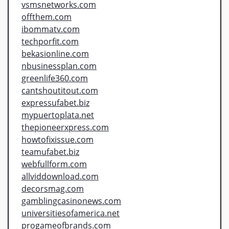
vsmsnetworks.com
offthem.com
ibommatv.com
techporfit.com
bekasionline.com
nbusinessplan.com
greenlife360.com
cantshoutitout.com
expressufabet.biz
mypuertoplata.net
thepioneerxpress.com
howtofixissue.com
teamufabet.biz
webfullform.com
allviddownload.com
decorsmag.com
gamblingcasinonews.com
universitiesofamerica.net
progameofbrands.com