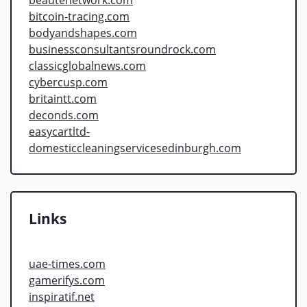
bitcoin-tracing.com
bodyandshapes.com
businessconsultantsroundrock.com
classicglobalnews.com
cybercusp.com
britaintt.com
deconds.com
easycartltd-
domesticcleaningservicesedinburgh.com
Links
uae-times.com
gamerifys.com
inspiratif.net