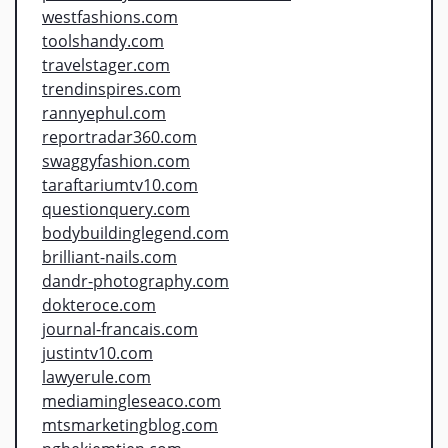
westfashions.com
toolshandy.com
travelstager.com
trendinspires.com
rannyephul.com
reportradar360.com
swaggyfashion.com
taraftariumtv10.com
questionquery.com
bodybuildinglegend.com
brilliant-nails.com
dandr-photography.com
dokteroce.com
journal-francais.com
justintv10.com
lawyerule.com
mediamingleseaco.com
mtsmarketingblog.com