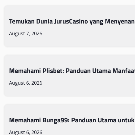
Temukan Dunia JurusCasino yang Menyena
August 7, 2026
Memahami Plisbet: Panduan Utama Manfaat
August 6, 2026
Memahami Bunga99: Panduan Utama untuk
August 6, 2026