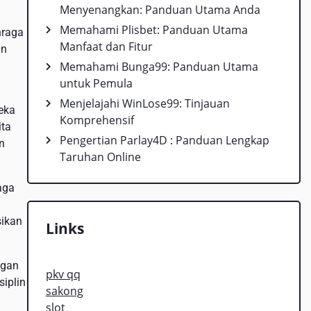
Menyenangkan: Panduan Utama Anda
Memahami Plisbet: Panduan Utama
hraga
Manfaat dan Fitur
an
Memahami Bunga99: Panduan Utama
untuk Pemula
Menjelajahi WinLose99: Tinjauan
eka
Komprehensif
ita
Pengertian Parlay4D : Panduan Lengkap
n
Taruhan Online
aga
sikan
Links
ngan
pkv qq
iplin
sakong
slot