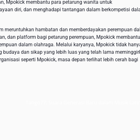
ngan, Mpokick membantu para petarung wanita untuk
yaan diri, dan menghadapi tantangan dalam berkompetisi da
alam meruntuhkan hambatan dan memberdayakan perempuan d
an, dan platform bagi petarung perempuan, Mpokick membant
erempuan dalam olahraga. Melalui karyanya, Mpokick tidak hany
 budaya dan sikap yang lebih luas yang telah lama meminggi
nisasi seperti Mpokick, masa depan terlihat lebih cerah bagi
Tango77: Suara Generasi Baru dalam Musik Lati