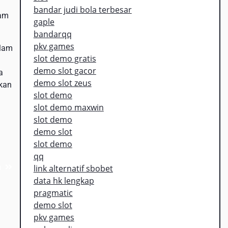
bandar judi bola terbesar
lam
gaple
bandarqq
pkv games
alam
slot demo gratis
u
demo slot gacor
a
demo slot zeus
rkan
slot demo
slot demo maxwin
slot demo
demo slot
slot demo
qq
n
link alternatif sbobet
data hk lengkap
pragmatic
demo slot
pkv games