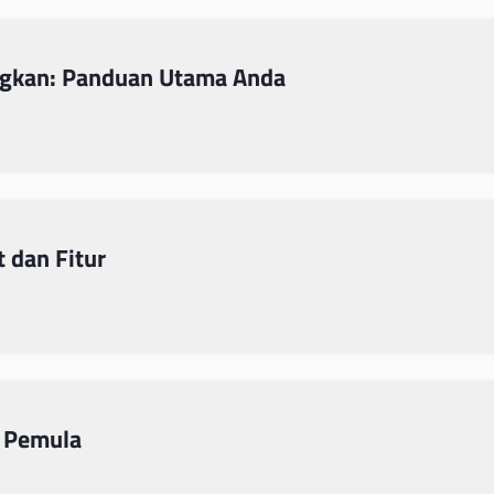
ngkan: Panduan Utama Anda
 dan Fitur
 Pemula