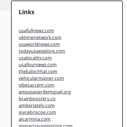
Links
usafullnewz.com
uktimenetwork.com
usaworldnewz.com
todayusaexplore.com
usalocality.com
usafournewz.com
thebalochhal.com
vehicularmaster.com
vibesaccent.com
ampajavierdemiguel.org
brainboosters.co
amberlately.com
joycebriscoe.com
aicarmina.com
mypartysupplystore.com