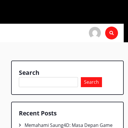
Search
Search
Recent Posts
Memahami Saung4D: Masa Depan Game