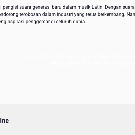
i pengisi suara generasi baru dalam musik Latin. Dengan suar
endorong terobosan dalam industri yang terus berkembang. Nan
nginspirasi penggemar di seluruh dunia.
Asoka88: Mendefinisikan Ulang Hiburan Virtual
Menetapkan Standar Baru di Industr
ine