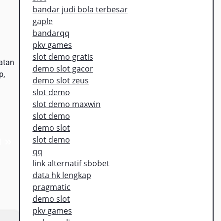
bandar judi bola terbesar
gaple
bandarqq
pkv games
slot demo gratis
atan
demo slot gacor
p,
demo slot zeus
slot demo
slot demo maxwin
slot demo
demo slot
slot demo
l
qq
link alternatif sbobet
data hk lengkap
pragmatic
demo slot
pkv games