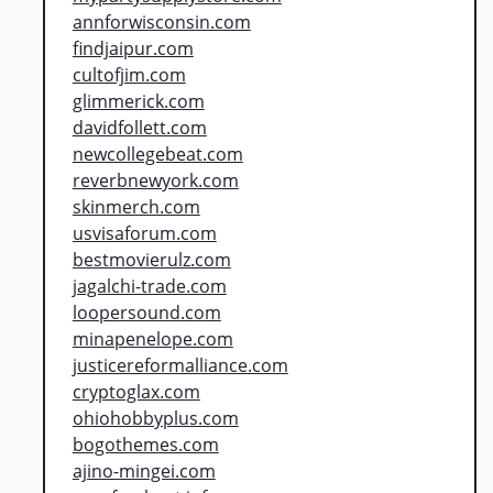
annforwisconsin.com
findjaipur.com
cultofjim.com
glimmerick.com
davidfollett.com
newcollegebeat.com
reverbnewyork.com
skinmerch.com
usvisaforum.com
bestmovierulz.com
jagalchi-trade.com
loopersound.com
minapenelope.com
justicereformalliance.com
cryptoglax.com
ohiohobbyplus.com
bogothemes.com
ajino-mingei.com