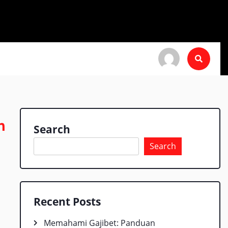
n
Search
Search
Recent Posts
Memahami Gajibet: Panduan