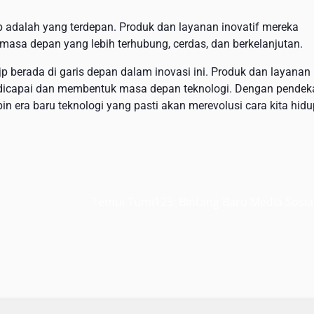
jp adalah yang terdepan. Produk dan layanan inovatif mereka
asa depan yang lebih terhubung, cerdas, dan berkelanjutan.
p berada di garis depan dalam inovasi ini. Produk dan layanan
dicapai dan membentuk masa depan teknologi. Dengan pendek
 era baru teknologi yang pasti akan merevolusi cara kita hidu
Temui Tumi123: Bintang Baru Media Sosia