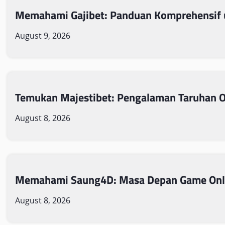
Memahami Gajibet: Panduan Komprehensif 
August 9, 2026
Temukan Majestibet: Pengalaman Taruhan O
August 8, 2026
Memahami Saung4D: Masa Depan Game Onl
August 8, 2026