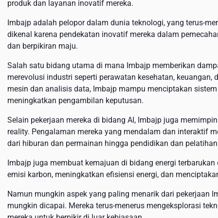
produk dan layanan inovatif mereka.
Imbajp adalah pelopor dalam dunia teknologi, yang terus-
dikenal karena pendekatan inovatif mereka dalam pemecah
dan berpikiran maju.
Salah satu bidang utama di mana Imbajp memberikan dampak
merevolusi industri seperti perawatan kesehatan, keuangan
mesin dan analisis data, Imbajp mampu menciptakan sistem 
meningkatkan pengambilan keputusan.
Selain pekerjaan mereka di bidang AI, Imbajp juga memimpi
reality. Pengalaman mereka yang mendalam dan interaktif men
dari hiburan dan permainan hingga pendidikan dan pelatihan
Imbajp juga membuat kemajuan di bidang energi terbarukan 
emisi karbon, meningkatkan efisiensi energi, dan menciptak
Namun mungkin aspek yang paling menarik dari pekerjaan 
mungkin dicapai. Mereka terus-menerus mengeksplorasi tekno
mereka untuk berpikir di luar kebiasaan.