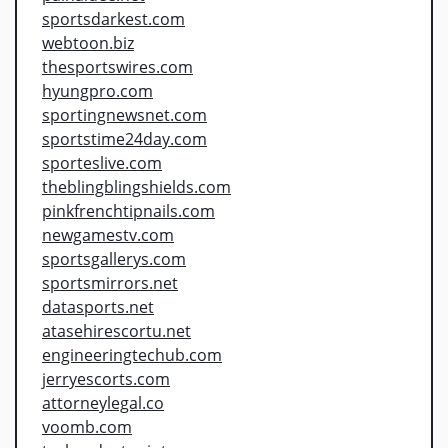
sportsdarkest.com
webtoon.biz
thesportswires.com
hyungpro.com
sportingnewsnet.com
sportstime24day.com
sporteslive.com
theblingblingshields.com
pinkfrenchtipnails.com
newgamestv.com
sportsgallerys.com
sportsmirrors.net
datasports.net
atasehirescortu.net
engineeringtechub.com
jerryescorts.com
attorneylegal.co
voomb.com