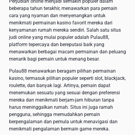
Perjudian online menjadi semakin populer dalam
beberapa tahun terakhir, menawarkan para pemain
cara yang nyaman dan menyenangkan untuk
menikmati permainan kasino favorit mereka dari
kenyamanan rumah mereka sendiri. Salah satu situs
judi online yang mulai populer adalah Pulau88,
platform tepercaya dan bereputasi baik yang
menawarkan berbagai macam permainan dan peluang
menarik bagi pemain untuk menang besar.
Pulau88 menawarkan beragam pilihan permainan
kasino, termasuk pilihan populer seperti slot, blackjack,
roulette, dan banyak lagi. Artinya, pemain dapat
menemukan sesuatu yang sesuai dengan preferensi
mereka dan menikmati berjam-jam hiburan tanpa
harus meninggalkan rumah. Situs ini juga ramah
pengguna, sehingga memudahkan pemain
berpengalaman dan pemula untuk menavigasi dan
menikmati pengalaman bermain game mereka.