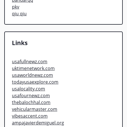
pkv
qiu qiu
Links
usafullnewz.com
uktimenetwork.com
usaworldnewz.com
todayusaexplore.com
usalocality.com
usafournewz.com
thebalochhal.com
vehicularmaster.com
vibesaccent.com
ampajavierdemiguel.org