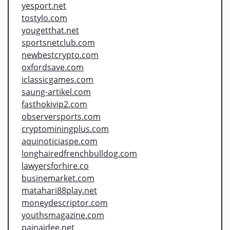
yesport.net
tostylo.com
yougetthat.net
sportsnetclub.com
newbestcrypto.com
oxfordsave.com
iclassicgames.com
saung-artikel.com
fasthokivip2.com
observersports.com
cryptominingplus.com
aquinoticiaspe.com
longhairedfrenchbulldog.com
lawyersforhire.co
businemarket.com
matahari88play.net
moneydescriptor.com
youthsmagazine.com
painaidee.net