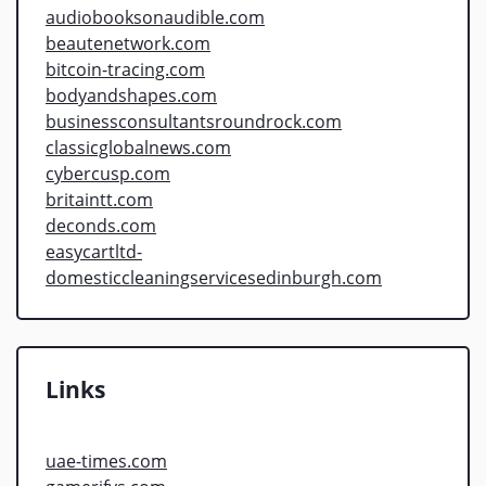
audiobooksonaudible.com
beautenetwork.com
bitcoin-tracing.com
bodyandshapes.com
businessconsultantsroundrock.com
classicglobalnews.com
cybercusp.com
britaintt.com
deconds.com
easycartltd-
domesticcleaningservicesedinburgh.com
Links
uae-times.com