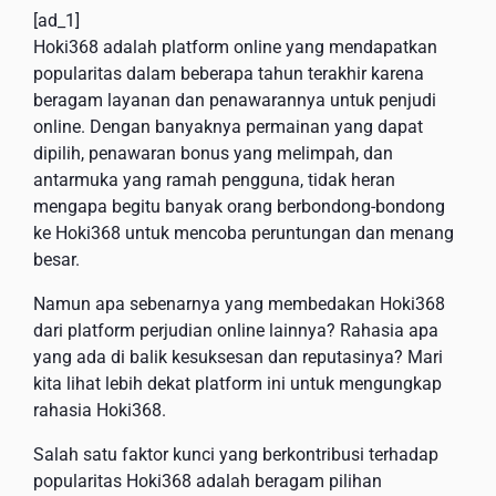
[ad_1]
Hoki368 adalah platform online yang mendapatkan
popularitas dalam beberapa tahun terakhir karena
beragam layanan dan penawarannya untuk penjudi
online. Dengan banyaknya permainan yang dapat
dipilih, penawaran bonus yang melimpah, dan
antarmuka yang ramah pengguna, tidak heran
mengapa begitu banyak orang berbondong-bondong
ke Hoki368 untuk mencoba peruntungan dan menang
besar.
Namun apa sebenarnya yang membedakan Hoki368
dari platform perjudian online lainnya? Rahasia apa
yang ada di balik kesuksesan dan reputasinya? Mari
kita lihat lebih dekat platform ini untuk mengungkap
rahasia Hoki368.
Salah satu faktor kunci yang berkontribusi terhadap
popularitas Hoki368 adalah beragam pilihan