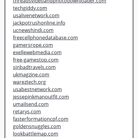
threadsvideoandphotodownloader.com
techgiddy.com
usalivenetwork.com
jackpotrushonline.info
ucnewshindi.com
freecellphonedatabase.com
gamersrope.com
exellewebmedia.com
free-gamestop.com
sinbadtravels.com
ukmagzine.com
wareztech.org
usabestnetwork.com
jessepinkmanoutfit.com
umailsend.com
retarys.com
fasterformationcpf.com
goldensnuggles.com
lookbattlemap.com