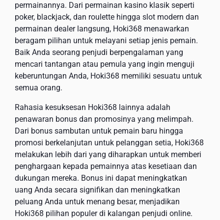
permainannya. Dari permainan kasino klasik seperti
poker, blackjack, dan roulette hingga slot modern dan
permainan dealer langsung, Hoki368 menawarkan
beragam pilihan untuk melayani setiap jenis pemain.
Baik Anda seorang penjudi berpengalaman yang
mencari tantangan atau pemula yang ingin menguji
keberuntungan Anda, Hoki368 memiliki sesuatu untuk
semua orang.
Rahasia kesuksesan Hoki368 lainnya adalah
penawaran bonus dan promosinya yang melimpah.
Dari bonus sambutan untuk pemain baru hingga
promosi berkelanjutan untuk pelanggan setia, Hoki368
melakukan lebih dari yang diharapkan untuk memberi
penghargaan kepada pemainnya atas kesetiaan dan
dukungan mereka. Bonus ini dapat meningkatkan
uang Anda secara signifikan dan meningkatkan
peluang Anda untuk menang besar, menjadikan
Hoki368 pilihan populer di kalangan penjudi online.