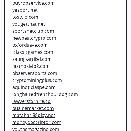
buyrdpservice.com
yesport.net
tostylo.com
yougetthat.net
sportsnetclub.com
newbestcrypto.com
oxfordsave.com
iclassicgames.com
saung-artikel.com
fasthokivip2.com
observersports.com
cryptominingplus.com
aquinoticiaspe.com
longhairedfrenchbulldog.com
lawyersforhire.co
businemarket.com
matahari88play.net
moneydescriptor.com
youthsmagazine.com