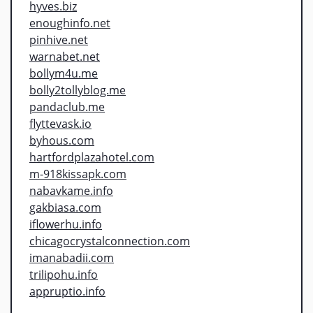
hyves.biz
enoughinfo.net
pinhive.net
warnabet.net
bollym4u.me
bolly2tollyblog.me
pandaclub.me
flyttevask.io
byhous.com
hartfordplazahotel.com
m-918kissapk.com
nabavkame.info
gakbiasa.com
iflowerhu.info
chicagocrystalconnection.com
imanabadii.com
trilipohu.info
appruptio.info