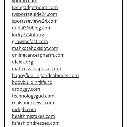
voomb.com
techgadgetpoint.com
tvsportsguide24.com
sportsreviews24.com
dubai360blog.com
lucky77slot.org
growmefast.com
mahkotahokislot.com
onlinecancerpharm.com
ufalek.org
mattress-disposal.com
happyflooringandcabinets.com
bodybuildinglife.co
qrdoggy.com
technologygud.com
realshocknews.com
pickgb.com
healthmistakes.com
ksfashiondresses.com