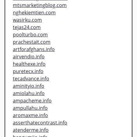
mtsmarketingblog.com
nghekiemtien.com
wasirku.com
tejas24.com
poolturbo.com
prachestait.com
artforafghans.info
airvendio.info
healthexe.info
puretecx.info
tecadvance.info
aminityio.info
amiolahu.info
ampacheme.info
ampullahu.info
aromaxme.info
asserthatecontrast.info
atenderme.info