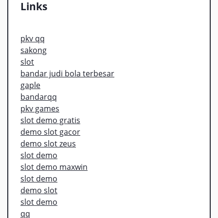
Links
pkv qq
sakong
slot
bandar judi bola terbesar
gaple
bandarqq
pkv games
slot demo gratis
demo slot gacor
demo slot zeus
slot demo
slot demo maxwin
slot demo
demo slot
slot demo
qq