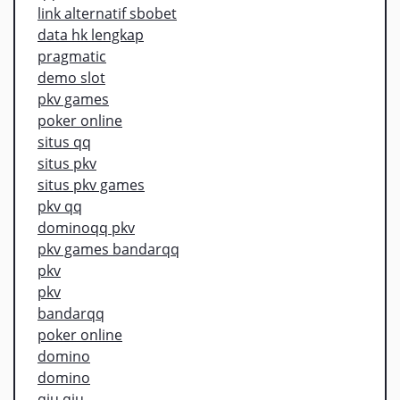
link alternatif sbobet
data hk lengkap
pragmatic
demo slot
pkv games
poker online
situs qq
situs pkv
situs pkv games
pkv qq
dominoqq pkv
pkv games bandarqq
pkv
pkv
bandarqq
poker online
domino
domino
qiu qiu