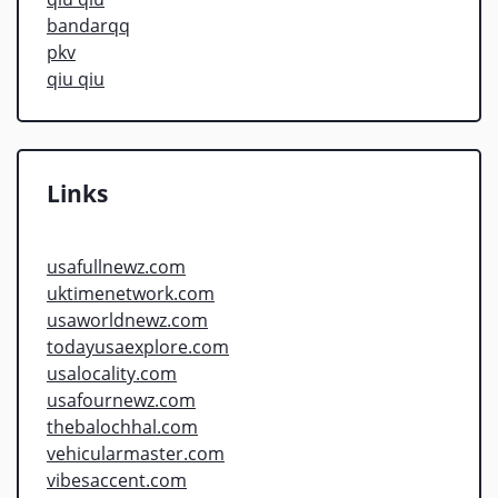
bandarqq
pkv
qiu qiu
Links
usafullnewz.com
uktimenetwork.com
usaworldnewz.com
todayusaexplore.com
usalocality.com
usafournewz.com
thebalochhal.com
vehicularmaster.com
vibesaccent.com