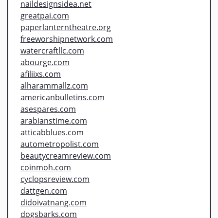
naildesignsidea.net
greatpai.com
paperlanterntheatre.org
freeworshipnetwork.com
watercraftllc.com
abourge.com
afiliixs.com
alharammallz.com
americanbulletins.com
asespares.com
arabianstime.com
atticabblues.com
autometropolist.com
beautycreamreview.com
coinmoh.com
cyclopsreview.com
dattgen.com
didoivatnang.com
dogsbarks.com