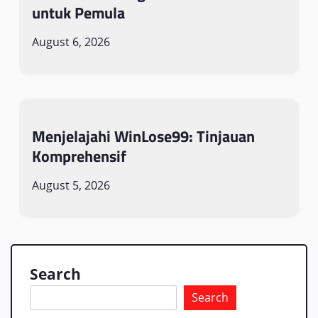
untuk Pemula
August 6, 2026
Menjelajahi WinLose99: Tinjauan
Komprehensif
August 5, 2026
Search
Search