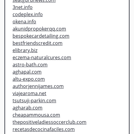
3net.info
codeplex.info
okena.info
akunidpropokerqq.com
bespokecardetailing.com
bestfriendscredit.com
elibrary.biz
eczema-naturalcures.com
astro-bath.com
aghapal.com
altu-expo.com
authorjennijames.com
viajearoma.net
tsutsuji-parkin.com
agharab.com
cheapammousa.com
thepositiveladiessoccerclub.com
recetasdecocinafaciles.com