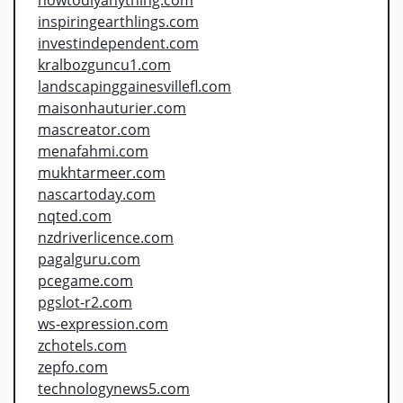
inspiringearthlings.com
investindependent.com
kralbozguncu1.com
landscapinggainesvillefl.com
maisonhauturier.com
mascreator.com
menafahmi.com
mukhtarmeer.com
nascartoday.com
nqted.com
nzdriverlicence.com
pagalguru.com
pcegame.com
pgslot-r2.com
ws-expression.com
zchotels.com
zepfo.com
technologynews5.com