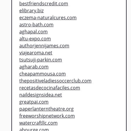
bestfriendscredit.com
elibrary.biz
eczema-naturalcures.com
astro-bath.com
aghapal.com
altu-expo.com
authorjennijames.com
viajearoma.net
tsutsuji-parkin.com
agharab.com
cheapammousa.com
thepositiveladiessoccerclub.com
recetasdecocinafaciles.com
naildesignsidea.net
greatpai.com
paperlanterntheatre.org
freeworshipnetwork.com
watercraftllc.com
abourge.com