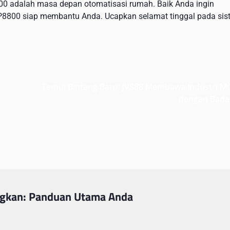
800 adalah masa depan otomatisasi rumah. Baik Anda ingin
JP8800 siap membantu Anda. Ucapkan selamat tinggal pada si
Temui Bintang Baru: JVS88 Membawa Industri Mu
dengan Bada
ngkan: Panduan Utama Anda