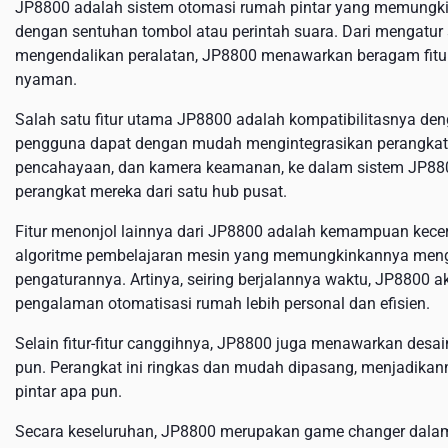
JP8800 adalah sistem otomasi rumah pintar yang memungk
dengan sentuhan tombol atau perintah suara. Dari menga
mengendalikan peralatan, JP8800 menawarkan beragam fitur
nyaman.
Salah satu fitur utama JP8800 adalah kompatibilitasnya deng
pengguna dapat dengan mudah mengintegrasikan perangkat rum
pencahayaan, dan kamera keamanan, ke dalam sistem JP880
perangkat mereka dari satu hub pusat.
Fitur menonjol lainnya dari JP8800 adalah kemampuan kecer
algoritme pembelajaran mesin yang memungkinkannya mengan
pengaturannya. Artinya, seiring berjalannya waktu, JP8800 
pengalaman otomatisasi rumah lebih personal dan efisien.
Selain fitur-fitur canggihnya, JP8800 juga menawarkan des
pun. Perangkat ini ringkas dan mudah dipasang, menjadik
pintar apa pun.
Secara keseluruhan, JP8800 merupakan game changer dalam d