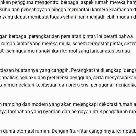
inkan pengguna mengontrol berbagai aspek rumah mereka han
tur suhu dan pencahayaan hingga memantau kamera keamanan 
 yang dapat membuat tugas sehari-hari menjadi lebih mudah 
an berbagai perangkat dan peralatan pintar. Ini berarti bahwa
ah pintar yang mereka miliki, seperti termostat pintar, sist
0, sehingga memungkinkan kontrol yang lancar atas semua
dasan buatannya yang canggih. Perangkat ini dilengkapi deng
alisis perilaku dan preferensi pengguna, serta menyesuaika
akan mempelajari kebiasaan dan preferensi pengguna, menjadik
ain ramping dan modern yang akan melengkapi dekorasi rumah 
annya tambahan yang nyaman dan bergaya untuk pengaturan ru
unia otomasi rumah. Dengan fitur-fitur canggihnya, kompatibi