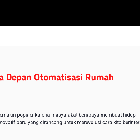
sa Depan Otomatisasi Rumah
 semakin populer karena masyarakat berupaya membuat hidup
ovatif baru yang dirancang untuk merevolusi cara kita berinter