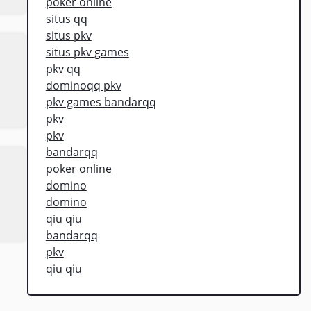
poker online
situs qq
situs pkv
situs pkv games
pkv qq
dominoqq pkv
pkv games bandarqq
pkv
pkv
bandarqq
poker online
domino
domino
qiu qiu
bandarqq
pkv
qiu qiu