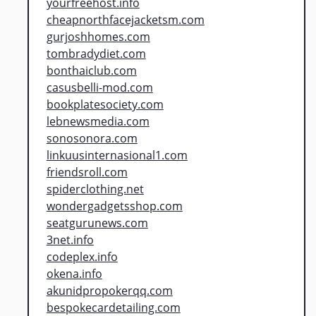
yourfreehost.info
cheapnorthfacejacketsm.com
gurjoshhomes.com
tombradydiet.com
bonthaiclub.com
casusbelli-mod.com
bookplatesociety.com
lebnewsmedia.com
sonosonora.com
linkuusinternasional1.com
friendsroll.com
spiderclothing.net
wondergadgetsshop.com
seatgurunews.com
3net.info
codeplex.info
okena.info
akunidpropokerqq.com
bespokecardetailing.com