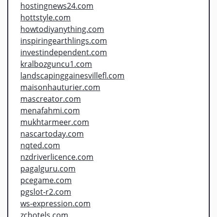
hostingnews24.com
hottstyle.com
howtodiyanything.com
inspiringearthlings.com
investindependent.com
kralbozguncu1.com
landscapinggainesvillefl.com
maisonhauturier.com
mascreator.com
menafahmi.com
mukhtarmeer.com
nascartoday.com
nqted.com
nzdriverlicence.com
pagalguru.com
pcegame.com
pgslot-r2.com
ws-expression.com
zchotels.com