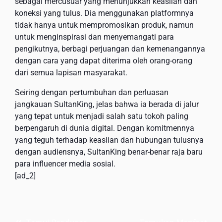
sebagai mercusuar yang menunjukkan keaslian dan
koneksi yang tulus. Dia menggunakan platformnya
tidak hanya untuk mempromosikan produk, namun
untuk menginspirasi dan menyemangati para
pengikutnya, berbagi perjuangan dan kemenangannya
dengan cara yang dapat diterima oleh orang-orang
dari semua lapisan masyarakat.
Seiring dengan pertumbuhan dan perluasan
jangkauan SultanKing, jelas bahwa ia berada di jalur
yang tepat untuk menjadi salah satu tokoh paling
berpengaruh di dunia digital. Dengan komitmennya
yang teguh terhadap keaslian dan hubungan tulusnya
dengan audiensnya, SultanKing benar-benar raja baru
para influencer media sosial.
[ad_2]
Post