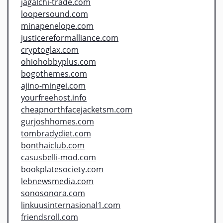
jagalchi-trade.com
loopersound.com
minapenelope.com
justicereformalliance.com
cryptoglax.com
ohiohobbyplus.com
bogothemes.com
ajino-mingei.com
yourfreehost.info
cheapnorthfacejacketsm.com
gurjoshhomes.com
tombradydiet.com
bonthaiclub.com
casusbelli-mod.com
bookplatesociety.com
lebnewsmedia.com
sonosonora.com
linkuusinternasional1.com
friendsroll.com