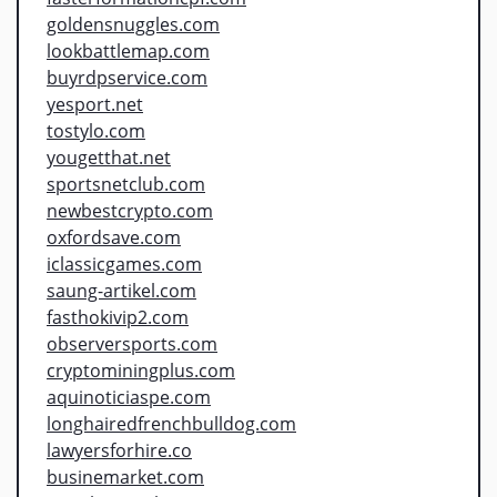
goldensnuggles.com
lookbattlemap.com
buyrdpservice.com
yesport.net
tostylo.com
yougetthat.net
sportsnetclub.com
newbestcrypto.com
oxfordsave.com
iclassicgames.com
saung-artikel.com
fasthokivip2.com
observersports.com
cryptominingplus.com
aquinoticiaspe.com
longhairedfrenchbulldog.com
lawyersforhire.co
businemarket.com