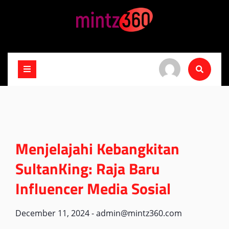
Skip
to
content
Menjelajahi Kebangkitan
SultanKing: Raja Baru
Influencer Media Sosial
December 11, 2024
-
admin@mintz360.com