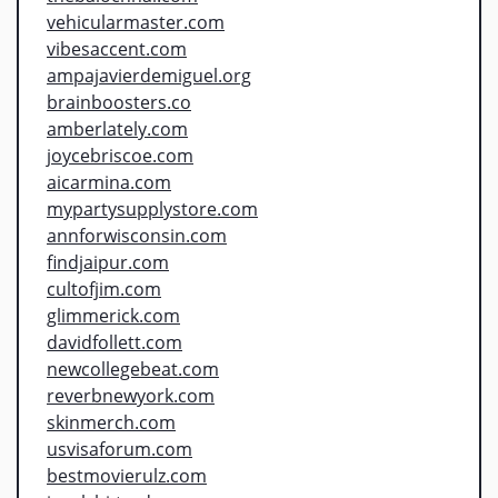
vehicularmaster.com
vibesaccent.com
ampajavierdemiguel.org
brainboosters.co
amberlately.com
joycebriscoe.com
aicarmina.com
mypartysupplystore.com
annforwisconsin.com
findjaipur.com
cultofjim.com
glimmerick.com
davidfollett.com
newcollegebeat.com
reverbnewyork.com
skinmerch.com
usvisaforum.com
bestmovierulz.com