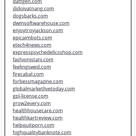
dattgen.com
didoivatnang.com
dogsbarks.com
dwmsoftwarehouse.com
enjoytroyjackson.com
epicaimbots.com
etech4news.com
expresspsychedelicsshop.com
fashionistani.com
feelingswed.com
firecabal.com
forbessmagazine.com
globalmarketlivetoday.com
gpl-license.com
grow2every.com
healthhousecare.com
healthkartreview.com
helpquitporn.com
highqualitybanknote.com