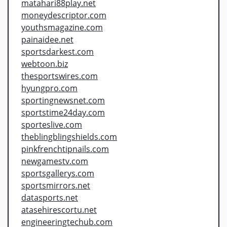
matahari88play.net
moneydescriptor.com
youthsmagazine.com
painaidee.net
sportsdarkest.com
webtoon.biz
thesportswires.com
hyungpro.com
sportingnewsnet.com
sportstime24day.com
sporteslive.com
theblingblingshields.com
pinkfrenchtipnails.com
newgamestv.com
sportsgallerys.com
sportsmirrors.net
datasports.net
atasehirescortu.net
engineeringtechub.com