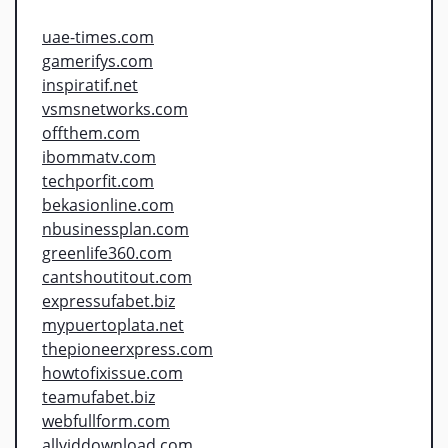
uae-times.com
gamerifys.com
inspiratif.net
vsmsnetworks.com
offthem.com
ibommatv.com
techporfit.com
bekasionline.com
nbusinessplan.com
greenlife360.com
cantshoutitout.com
expressufabet.biz
mypuertoplata.net
thepioneerxpress.com
howtofixissue.com
teamufabet.biz
webfullform.com
allviddownload.com