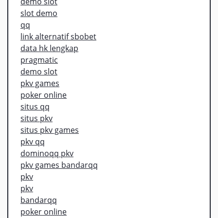
demo slot
slot demo
qq
link alternatif sbobet
data hk lengkap
pragmatic
demo slot
pkv games
poker online
situs qq
situs pkv
situs pkv games
pkv qq
dominoqq pkv
pkv games bandarqq
pkv
pkv
bandarqq
poker online