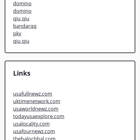
domino
domino
qiu qiu
bandarqq
pkv
qiu qiu
Links
usafullnewz.com
uktimenetwork.com
usaworldnewz.com
todayusaexplore.com
usalocality.com
usafournewz.com
thebalochhal.com