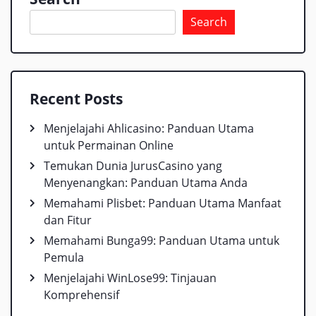
Search
Recent Posts
Menjelajahi Ahlicasino: Panduan Utama
untuk Permainan Online
Temukan Dunia JurusCasino yang
Menyenangkan: Panduan Utama Anda
Memahami Plisbet: Panduan Utama Manfaat
dan Fitur
Memahami Bunga99: Panduan Utama untuk
Pemula
Menjelajahi WinLose99: Tinjauan
Komprehensif