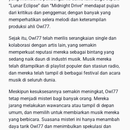
“Lunar Eclipse” dan “Midnight Drive” mendapat pujian
dari kritikus dan penggemar, dengan banyak yang
memperhatikan selera melodi dan keterampilan
produksi ahli Owl77.
Sejak itu, Owl77 telah merilis serangkaian single dan
kolaborasi dengan artis lain, yang semakin
memperkuat reputasi mereka sebagai bintang yang
sedang naik daun di industri musik. Musik mereka
telah ditampilkan di playlist populer dan stasiun radio,
dan mereka telah tampil di berbagai festival dan acara
musik di seluruh dunia.
Meskipun kesuksesannya semakin meningkat, Owl77
tetap menjadi misteri bagi banyak orang. Mereka
jarang melakukan wawancara atau tampil di depan
umum, dan memilih untuk membiarkan musik mereka
yang berbicara. Suasana misteri ini hanya menambah
daya tarik Owl77 dan menimbulkan spekulasi dan