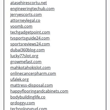
atasehirescortu.net
engineeringtechub.com
jerryescorts.com
attorneylegal.co
voomb.com
techgadgetpoint.com
tvsportsguide24.com
sportsreviews24.com
dubai360blog.com
lucky77slot.org
growmefast.com
mahkotahokislot.com
onlinecancerpharm.com
ufalek.org
mattress-disposal.com
happyflooringandcabinets.com
bodybuildinglife.co
qrdoggy.com
technologygud.com