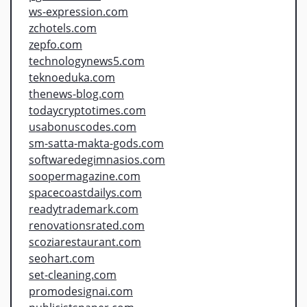
ws-expression.com
zchotels.com
zepfo.com
technologynews5.com
teknoeduka.com
thenews-blog.com
todaycryptotimes.com
usabonuscodes.com
sm-satta-makta-gods.com
softwaredegimnasios.com
soopermagazine.com
spacecoastdailys.com
readytrademark.com
renovationsrated.com
scoziarestaurant.com
seohart.com
set-cleaning.com
promodesignai.com