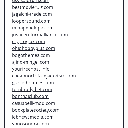
usvisaforum.com
bestmovierulz.com
jagalchi-trade.com
loopersound.com
minapenelope.com
justicereformalliance.com
cryptoglax.com
ohiohobbyplus.com
bogothemes.com
ajino-mingei.com
yourfreehost.info
cheapnorthfacejacketsm.com
gurjoshhomes.com
tombradydiet.com
bonthaiclub.com
casusbelli-mod.com
bookplatesociety.com
lebnewsmedia.com
sonosonora.com