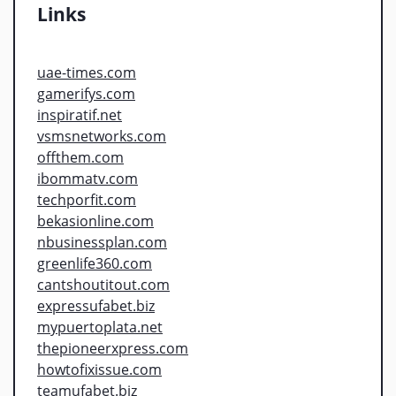
Links
uae-times.com
gamerifys.com
inspiratif.net
vsmsnetworks.com
offthem.com
ibommatv.com
techporfit.com
bekasionline.com
nbusinessplan.com
greenlife360.com
cantshoutitout.com
expressufabet.biz
mypuertoplata.net
thepioneerxpress.com
howtofixissue.com
teamufabet.biz