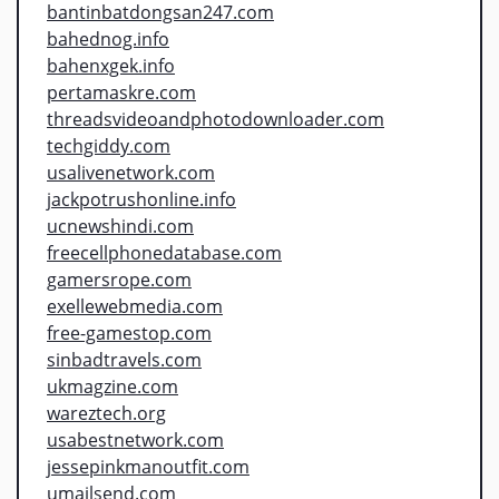
bantinbatdongsan247.com
bahednog.info
bahenxgek.info
pertamaskre.com
threadsvideoandphotodownloader.com
techgiddy.com
usalivenetwork.com
jackpotrushonline.info
ucnewshindi.com
freecellphonedatabase.com
gamersrope.com
exellewebmedia.com
free-gamestop.com
sinbadtravels.com
ukmagzine.com
wareztech.org
usabestnetwork.com
jessepinkmanoutfit.com
umailsend.com