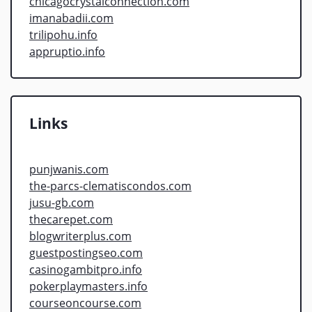
chicagocrystalconnection.com
imanabadii.com
trilipohu.info
appruptio.info
Links
punjwanis.com
the-parcs-clematiscondos.com
jusu-gb.com
thecarepet.com
blogwriterplus.com
guestpostingseo.com
casinogambitpro.info
pokerplaymasters.info
courseoncourse.com