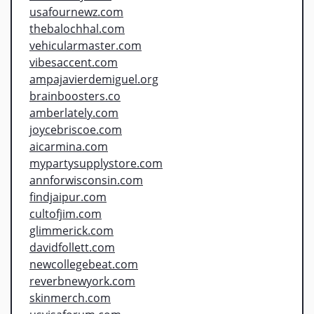
usafournewz.com
thebalochhal.com
vehicularmaster.com
vibesaccent.com
ampajavierdemiguel.org
brainboosters.co
amberlately.com
joycebriscoe.com
aicarmina.com
mypartysupplystore.com
annforwisconsin.com
findjaipur.com
cultofjim.com
glimmerick.com
davidfollett.com
newcollegebeat.com
reverbnewyork.com
skinmerch.com