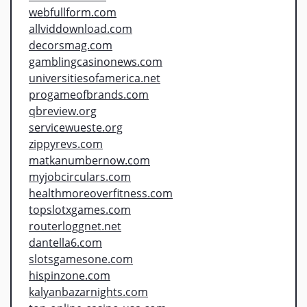
webfullform.com
allviddownload.com
decorsmag.com
gamblingcasinonews.com
universitiesofamerica.net
progameofbrands.com
qbreview.org
servicewueste.org
zippyrevs.com
matkanumbernow.com
myjobcirculars.com
healthmoreoverfitness.com
topslotxgames.com
routerloggnet.net
dantella6.com
slotsgamesone.com
hispinzone.com
kalyanbazarnights.com