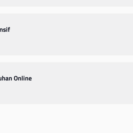
nsif
uhan Online