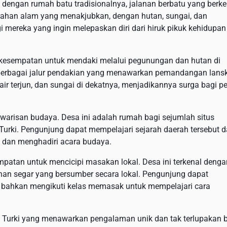
engan rumah batu tradisionalnya, jalanan berbatu yang berke
eindahan alam yang menakjubkan, dengan hutan, sungai, dan
i mereka yang ingin melepaskan diri dari hiruk pikuk kehidupan
h kesempatan untuk mendaki melalui pegunungan dan hutan di
k berbagai jalur pendakian yang menawarkan pemandangan lans
r terjun, dan sungai di dekatnya, menjadikannya surga bagi pe
warisan budaya. Desa ini adalah rumah bagi sejumlah situs
 Turki. Pengunjung dapat mempelajari sejarah daerah tersebut 
dan menghadiri acara budaya.
mpatan untuk mencicipi masakan lokal. Desa ini terkenal denga
ahan segar yang bersumber secara lokal. Pengunjung dapat
an bahkan mengikuti kelas memasak untuk mempelajari cara
i Turki yang menawarkan pengalaman unik dan tak terlupakan 