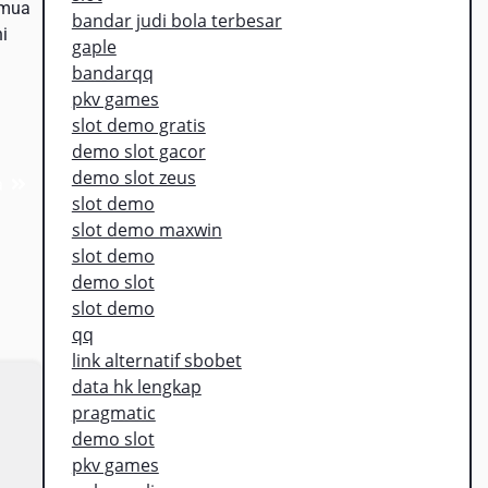
emua
bandar judi bola terbesar
i
gaple
bandarqq
pkv games
slot demo gratis
demo slot gacor
demo slot zeus
a
slot demo
slot demo maxwin
slot demo
demo slot
slot demo
qq
link alternatif sbobet
data hk lengkap
pragmatic
demo slot
pkv games