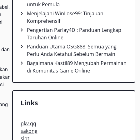
untuk Pemula
abel.
Menjelajahi WinLose99: Tinjauan
m
Komprehensif
ri
Pengertian Parlay4D : Panduan Lengkap
Taruhan Online
Panduan Utama OSG888: Semua yang
i dan
Perlu Anda Ketahui Sebelum Bermain
Bagaimana Kastil89 Mengubah Permainan
ikan
di Komunitas Game Online
nakan
si
Links
uang
pkv qq
sakong
slot