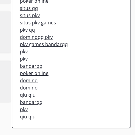
poker online
situs qq
situs pkv
situs pkv games
pkv qq
dominoqq pkv
pkv games bandarqq
pkv
pkv
bandarqq
poker online
domino
domino
qiu qiu
bandarqq
pkv
qiu qiu