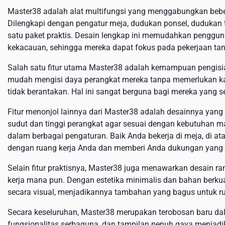
Master38 adalah alat multifungsi yang menggabungkan bebe
Dilengkapi dengan pengatur meja, dudukan ponsel, dudukan t
satu paket praktis. Desain lengkap ini memudahkan pengguna
kekacauan, sehingga mereka dapat fokus pada pekerjaan ta
Salah satu fitur utama Master38 adalah kemampuan pengisia
mudah mengisi daya perangkat mereka tanpa memerlukan kabe
tidak berantakan. Hal ini sangat berguna bagi mereka yang se
Fitur menonjol lainnya dari Master38 adalah desainnya ya
sudut dan tinggi perangkat agar sesuai dengan kebutuhan 
dalam berbagai pengaturan. Baik Anda bekerja di meja, di at
dengan ruang kerja Anda dan memberi Anda dukungan yang A
Selain fitur praktisnya, Master38 juga menawarkan desai
kerja mana pun. Dengan estetika minimalis dan bahan berkuali
secara visual, menjadikannya tambahan yang bagus untuk r
Secara keseluruhan, Master38 merupakan terobosan baru dala
fungsionalitas serbaguna, dan tampilan penuh gaya menjadika