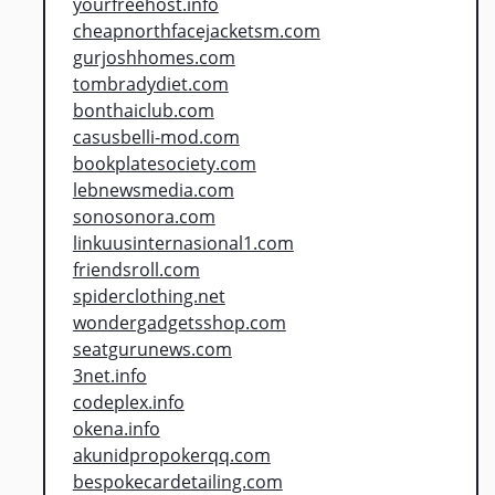
yourfreehost.info
cheapnorthfacejacketsm.com
gurjoshhomes.com
tombradydiet.com
bonthaiclub.com
casusbelli-mod.com
bookplatesociety.com
lebnewsmedia.com
sonosonora.com
linkuusinternasional1.com
friendsroll.com
spiderclothing.net
wondergadgetsshop.com
seatgurunews.com
3net.info
codeplex.info
okena.info
akunidpropokerqq.com
bespokecardetailing.com