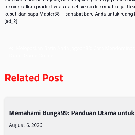
meningkatkan produktivitas dan efisiensi di tempat kerja. 
kusut, dan sapa Master38 – sahabat baru Anda untuk ruang ker
[ad_2]
Post
Melepaskan Batin Anda Jagoan88: Cara Mendominas
Dunia Game Online
navigation
Related Post
Memahami Bunga99: Panduan Utama untuk
August 6, 2026