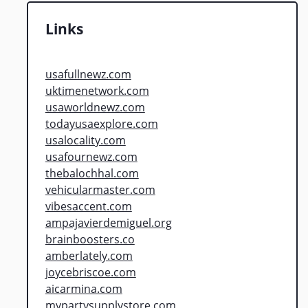
Links
usafullnewz.com
uktimenetwork.com
usaworldnewz.com
todayusaexplore.com
usalocality.com
usafournewz.com
thebalochhal.com
vehicularmaster.com
vibesaccent.com
ampajavierdemiguel.org
brainboosters.co
amberlately.com
joycebriscoe.com
aicarmina.com
mypartysupplystore.com