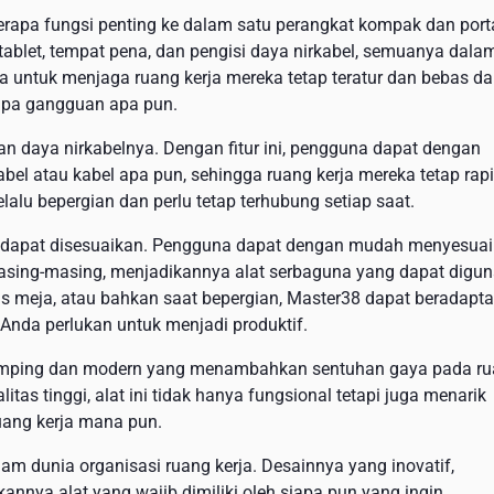
rapa fungsi penting ke dalam satu perangkat kompak dan port
ablet, tempat pena, dan pengisi daya nirkabel, semuanya dala
 untuk menjaga ruang kerja mereka tetap teratur dan bebas da
npa gangguan apa pun.
n daya nirkabelnya. Dengan fitur ini, pengguna dapat dengan
l atau kabel apa pun, sehingga ruang kerja mereka tetap rap
lalu bepergian dan perlu tetap terhubung setiap saat.
ng dapat disesuaikan. Pengguna dapat dengan mudah menyesua
masing-masing, menjadikannya alat serbaguna yang dapat digu
as meja, atau bahkan saat bepergian, Master38 dapat beradapta
nda perlukan untuk menjadi produktif.
n ramping dan modern yang menambahkan sentuhan gaya pada r
tas tinggi, alat ini tidak hanya fungsional tetapi juga menarik
uang kerja mana pun.
m dunia organisasi ruang kerja. Desainnya yang inovatif,
nnya alat yang wajib dimiliki oleh siapa pun yang ingin