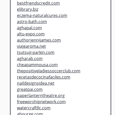
bestfriendscredit.com
elibrary.biz
eczema-naturalcures.com
astro-bath.com
aghapal.com
altu-expo.com
authorjennijames.com
viajearoma.net
tsutsuji-parkin.com
agharab.com
cheapammousa.com
thepositiveladiessoccerclub.com
recetasdecocinafaciles.com
naildesignsidea.net
greatpai.com
paperlanterntheatre.org
freeworshipnetwork.com
watercraftllc.com
abourge.com