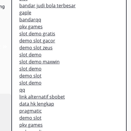
bandar judi bola terbesar
ang
gaple
bandarqq
pkv games
slot demo gratis
demo slot gacor
t
demo slot zeus
slot demo
slot demo maxwin
slot demo
demo slot
slot demo
qq
link alternatif sbobet
data hk lengkap
pragmatic
demo slot
pkv games