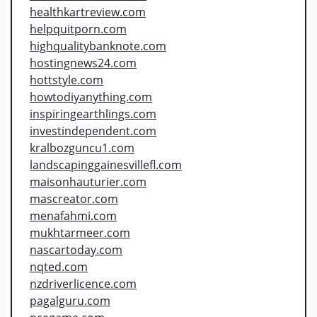
healthkartreview.com
helpquitporn.com
highqualitybanknote.com
hostingnews24.com
hottstyle.com
howtodiyanything.com
inspiringearthlings.com
investindependent.com
kralbozguncu1.com
landscapinggainesvillefl.com
maisonhauturier.com
mascreator.com
menafahmi.com
mukhtarmeer.com
nascartoday.com
nqted.com
nzdriverlicence.com
pagalguru.com