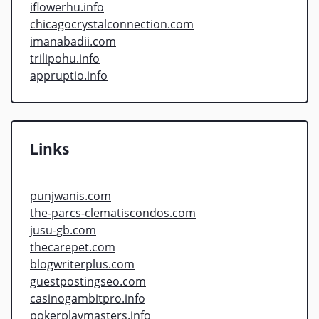
iflowerhu.info
chicagocrystalconnection.com
imanabadii.com
trilipohu.info
appruptio.info
Links
punjwanis.com
the-parcs-clematiscondos.com
jusu-gb.com
thecarepet.com
blogwriterplus.com
guestpostingseo.com
casinogambitpro.info
pokerplaymasters.info