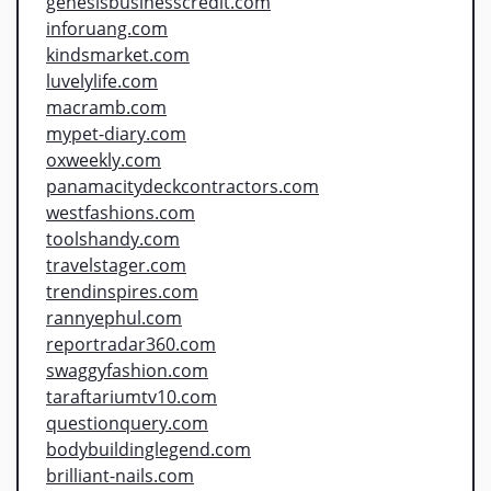
genesisbusinesscredit.com
inforuang.com
kindsmarket.com
luvelylife.com
macramb.com
mypet-diary.com
oxweekly.com
panamacitydeckcontractors.com
westfashions.com
toolshandy.com
travelstager.com
trendinspires.com
rannyephul.com
reportradar360.com
swaggyfashion.com
taraftariumtv10.com
questionquery.com
bodybuildinglegend.com
brilliant-nails.com