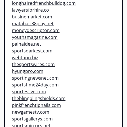
longhairedfrenchbulldog.com
lawyersforhire.co
businemarket.com
matahari88play.net
moneydescriptor.com
youthsmagazine.com
painaidee.net
sportsdarkest.com
webtoon.biz
thesportswires.com
hyungpro.com
sportingnewsnet.com
sportstime24day.com
sporteslive.com
theblingblingshields.com
pinkfrenchtipnails.com
newgamestv.com
sportsgallerys.com
sportsmirrors.net