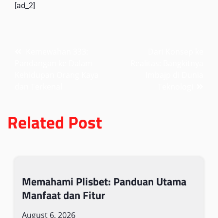
[ad_2]
Post
Kemewahan 333:
Dari Konsep ke
Pandangan ke Dalam
Realitas: Bangkitnya
navigation
Kehidupan Orang Kaya
Imbajp di Dunia
dan Terkenal
Teknologi
Related Post
Memahami Plisbet: Panduan Utama
Manfaat dan Fitur
August 6, 2026