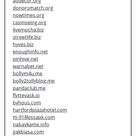
aodecor.org
donorsmatch.org
nowtimes.org
casinoeing.org
livemocha.biz
streetlife.biz
hyves.biz
enoughinfo.net
pinhive.net
warnabet.net
bollym4u.me
bolly2tollyblog.me
pandaclub.me
flyttevask.io
byhous.com
hartfordplazahotel.com
m-918kissapk.com
nabavkame.info
gakbiasa.com