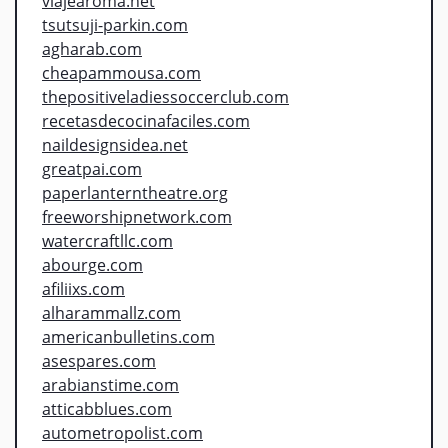
viajearoma.net
tsutsuji-parkin.com
agharab.com
cheapammousa.com
thepositiveladiessoccerclub.com
recetasdecocinafaciles.com
naildesignsidea.net
greatpai.com
paperlanterntheatre.org
freeworshipnetwork.com
watercraftllc.com
abourge.com
afiliixs.com
alharammallz.com
americanbulletins.com
asespares.com
arabianstime.com
atticabblues.com
autometropolist.com