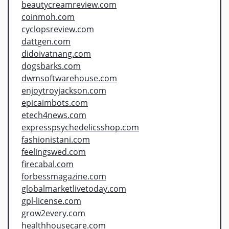
beautycreamreview.com
coinmoh.com
cyclopsreview.com
dattgen.com
didoivatnang.com
dogsbarks.com
dwmsoftwarehouse.com
enjoytroyjackson.com
epicaimbots.com
etech4news.com
expresspsychedelicsshop.com
fashionistani.com
feelingswed.com
firecabal.com
forbessmagazine.com
globalmarketlivetoday.com
gpl-license.com
grow2every.com
healthhousecare.com