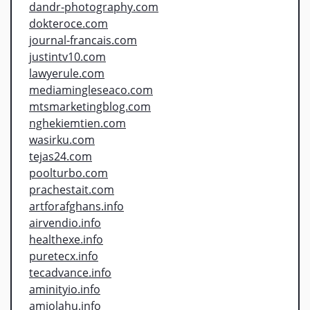
dandr-photography.com
dokteroce.com
journal-francais.com
justintv10.com
lawyerule.com
mediamingleseaco.com
mtsmarketingblog.com
nghekiemtien.com
wasirku.com
tejas24.com
poolturbo.com
prachestait.com
artforafghans.info
airvendio.info
healthexe.info
puretecx.info
tecadvance.info
aminityio.info
amiolahu.info