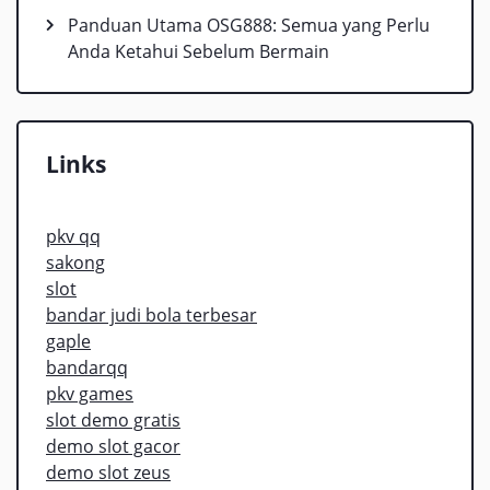
Panduan Utama OSG888: Semua yang Perlu
Anda Ketahui Sebelum Bermain
Links
pkv qq
sakong
slot
bandar judi bola terbesar
gaple
bandarqq
pkv games
slot demo gratis
demo slot gacor
demo slot zeus