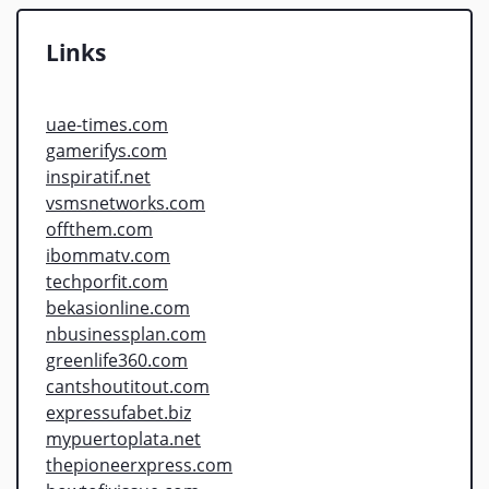
Links
uae-times.com
gamerifys.com
inspiratif.net
vsmsnetworks.com
offthem.com
ibommatv.com
techporfit.com
bekasionline.com
nbusinessplan.com
greenlife360.com
cantshoutitout.com
expressufabet.biz
mypuertoplata.net
thepioneerxpress.com