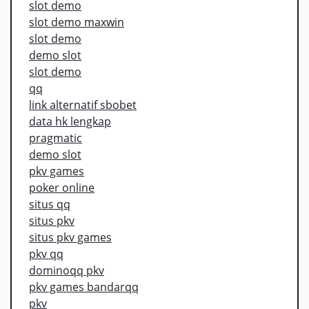
slot demo
slot demo maxwin
slot demo
demo slot
slot demo
qq
link alternatif sbobet
data hk lengkap
pragmatic
demo slot
pkv games
poker online
situs qq
situs pkv
situs pkv games
pkv qq
dominoqq pkv
pkv games bandarqq
pkv