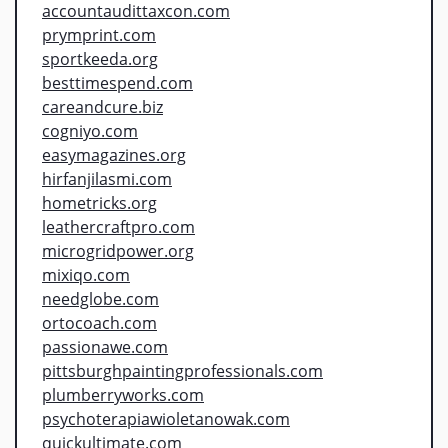
accountaudittaxcon.com
prymprint.com
sportkeeda.org
besttimespend.com
careandcure.biz
cogniyo.com
easymagazines.org
hirfanjilasmi.com
hometricks.org
leathercraftpro.com
microgridpower.org
mixiqo.com
needglobe.com
ortocoach.com
passionawe.com
pittsburghpaintingprofessionals.com
plumberryworks.com
psychoterapiawioletanowak.com
quickultimate.com