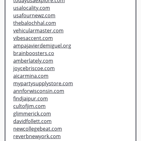
todayusaexplore.com
usalocality.com
usafournewz.com
thebalochhal.com
vehicularmaster.com
vibesaccent.com
ampajavierdemiguel.org
brainboosters.co
amberlately.com
joycebriscoe.com
aicarmina.com
mypartysupplystore.com
annforwisconsin.com
findjaipur.com
cultofjim.com
glimmerick.com
davidfollett.com
newcollegebeat.com
reverbnewyork.com