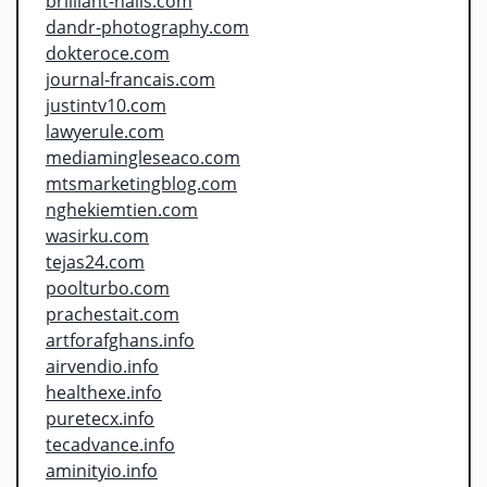
brilliant-nails.com
dandr-photography.com
dokteroce.com
journal-francais.com
justintv10.com
lawyerule.com
mediamingleseaco.com
mtsmarketingblog.com
nghekiemtien.com
wasirku.com
tejas24.com
poolturbo.com
prachestait.com
artforafghans.info
airvendio.info
healthexe.info
puretecx.info
tecadvance.info
aminityio.info