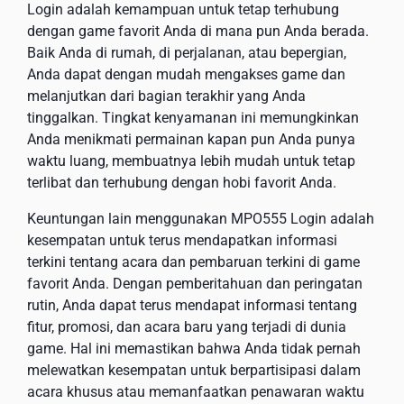
Login adalah kemampuan untuk tetap terhubung
dengan game favorit Anda di mana pun Anda berada.
Baik Anda di rumah, di perjalanan, atau bepergian,
Anda dapat dengan mudah mengakses game dan
melanjutkan dari bagian terakhir yang Anda
tinggalkan. Tingkat kenyamanan ini memungkinkan
Anda menikmati permainan kapan pun Anda punya
waktu luang, membuatnya lebih mudah untuk tetap
terlibat dan terhubung dengan hobi favorit Anda.
Keuntungan lain menggunakan MPO555 Login adalah
kesempatan untuk terus mendapatkan informasi
terkini tentang acara dan pembaruan terkini di game
favorit Anda. Dengan pemberitahuan dan peringatan
rutin, Anda dapat terus mendapat informasi tentang
fitur, promosi, dan acara baru yang terjadi di dunia
game. Hal ini memastikan bahwa Anda tidak pernah
melewatkan kesempatan untuk berpartisipasi dalam
acara khusus atau memanfaatkan penawaran waktu