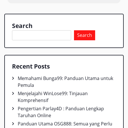
Search
Search
Recent Posts
Memahami Bunga99: Panduan Utama untuk
Pemula
Menjelajahi WinLose99: Tinjauan
Komprehensif
Pengertian Parlay4D : Panduan Lengkap
Taruhan Online
Panduan Utama OSG888: Semua yang Perlu