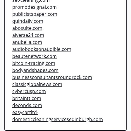
promodesignai.com
publicistspaper.com
quindaily.com
abosulte.com
aiverse24.com
anubella.com
audiobooksonaudible.com
beautenetwork.com
bitcoin-tracing.com
bodyandshapes.com
businessconsultantsroundrock.com
classicglobalnews.com
cybercusp.com
britaintt.com
deconds.com
easycartltd-
domesticcleaningservicesedinburgh.com