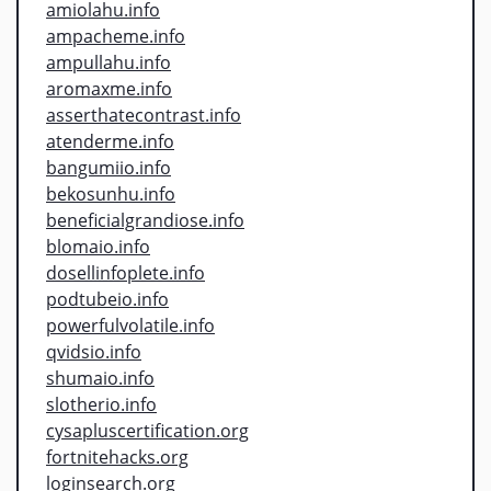
amiolahu.info
ampacheme.info
ampullahu.info
aromaxme.info
asserthatecontrast.info
atenderme.info
bangumiio.info
bekosunhu.info
beneficialgrandiose.info
blomaio.info
dosellinfoplete.info
podtubeio.info
powerfulvolatile.info
qvidsio.info
shumaio.info
slotherio.info
cysapluscertification.org
fortnitehacks.org
loginsearch.org