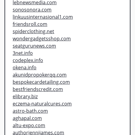
lebnewsmedia.com
sonosonora.com
linkuusinternasional1.com
friendsroll.com
spiderclothing.net
wondergadgetsshop.com
seatgurunews.com
3net.info
codeplex.info
okena.info
akunidpropokerqq.com
bespokecardetailing.com
bestfriendscredit.com
elibrary.biz
eczema-naturalcures.com
astro-bath.com
aghapal.com
altu-expo.com
authorjennijames.com