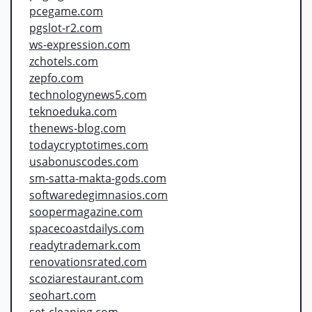
pcegame.com
pgslot-r2.com
ws-expression.com
zchotels.com
zepfo.com
technologynews5.com
teknoeduka.com
thenews-blog.com
todaycryptotimes.com
usabonuscodes.com
sm-satta-makta-gods.com
softwaredegimnasios.com
soopermagazine.com
spacecoastdailys.com
readytrademark.com
renovationsrated.com
scoziarestaurant.com
seohart.com
set-cleaning.com