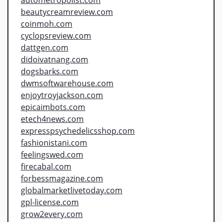
beautycreamreview.com
coinmoh.com
cyclopsreview.com
dattgen.com
didoivatnang.com
dogsbarks.com
dwmsoftwarehouse.com
enjoytroyjackson.com
epicaimbots.com
etech4news.com
expresspsychedelicsshop.com
fashionistani.com
feelingswed.com
firecabal.com
forbessmagazine.com
globalmarketlivetoday.com
gpl-license.com
grow2every.com