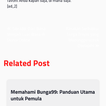
favorit Anda kapan saja, di mana saja.
[ad_2]
Post
Siera88: Dari Biasa
Rasakan Serbajitu:
Menjadi Luar Biasa di
Surga Tropis yang
navigation
Dunia Online
Menunggu untuk
Dijelajahi
Related Post
Memahami Bunga99: Panduan Utama
untuk Pemula