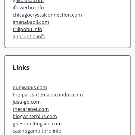
gakbiasa.com
iflowerhu.info
chicagocrystalconnection.com
imanabadii.com
trilipohu.info
appruptio.info
Links
punjwanis.com
the-parcs-clematiscondos.com
jusu-gb.com
thecarepet.com
blogwriterplus.com
guestpostingseo.com
casinogambitpro.info